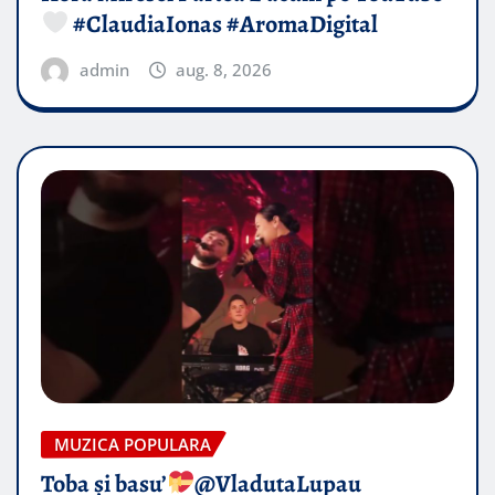
#ClaudiaIonas #AromaDigital
admin
aug. 8, 2026
MUZICA POPULARA
Toba și basu’
@VladutaLupau