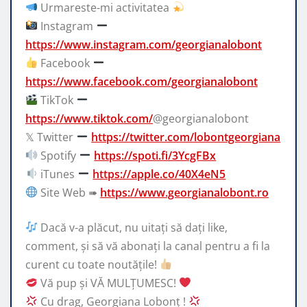
Urmareste-mi activitatea
Instagram
https://www.instagram.com/georgianalobont
Facebook
https://www.facebook.com/georgianalobont
TikTok
https://www.tiktok.com/
@georgianalobont
𝕏 Twitter
https://twitter.com/lobontgeorgiana
Spotify
https://spoti.fi/3YcgFBx
iTunes
https://apple.co/40X4eN5
Site Web ➠
https://www.georgianalobont.ro
Dacă v-a plăcut, nu uitați să dați like,
comment, și să vă abonați la canal pentru a fi la
curent cu toate noutățile!
Vă pup și VĂ MULȚUMESC!
Cu drag, Georgiana Lobonț !