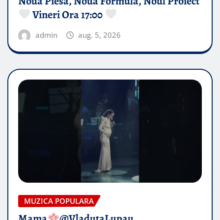
Noua Piesă, Noua Formulă, Noul Proiect
Vineri Ora 17:00
admin
aug. 5, 2026
MUZICA POPULARA
Mama
@VladutaLupau