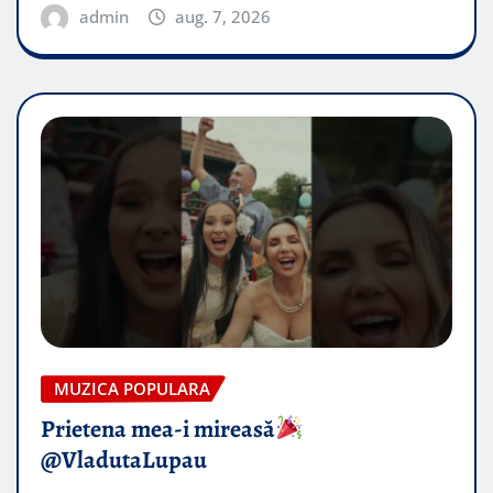
admin
aug. 7, 2026
MUZICA POPULARA
Prietena mea-i mireasă​
@VladutaLupau