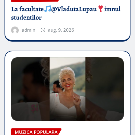
La facultate
@VladutaLupau
imnul
studentilor
admin
aug. 9, 2026
MUZICA POPULARA