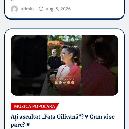
admin
aug. 5, 2026
MUZICA POPULARA
Ați ascultat „Fata Gilivană”? ♥️ Cum vi se
pare? ♥️