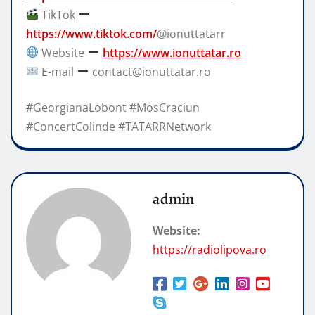
TikTok
https://www.tiktok.com/
@ionuttatarr
Website
https://www.ionuttatar.ro
E-mail
contact@ionuttatar.ro
#GeorgianaLobont #MosCraciun
#ConcertColinde #TATARRNetwork
admin
Website:
https://radiolipova.ro