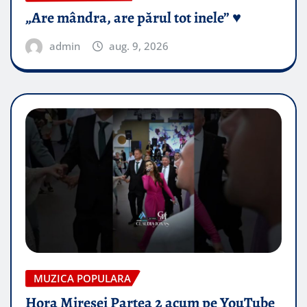
„Are mândra, are părul tot inele” ♥️
admin
aug. 9, 2026
MUZICA POPULARA
Hora Miresei Partea 2 acum pe YouTube