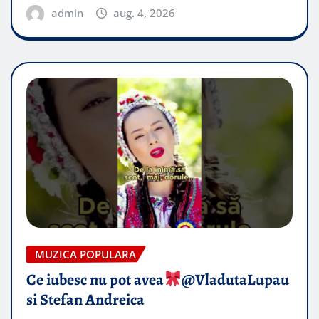
admin
aug. 4, 2026
MUZICA POPULARA
Ce iubesc nu pot avea
​@VladutaLupau
si Stefan Andreica