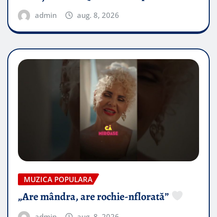
admin
aug. 8, 2026
MUZICA POPULARA
„Are mândra, are rochie-nflorată”
admin
aug. 8, 2026