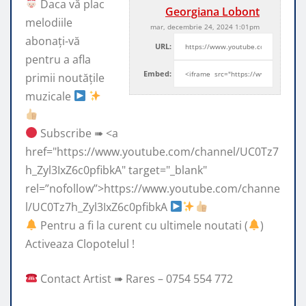
Daca vă plac
Georgiana Lobont
melodiile
mar, decembrie 24, 2024 1:01pm
abonați-vă
URL:
pentru a afla
Embed:
primii noutățile
muzicale
Subscribe ➠ <a
href="https://www.youtube.com/channel/UC0Tz7
h_Zyl3IxZ6c0pfibkA" target="_blank"
rel=”nofollow”>https://www.youtube.com/channe
l/UC0Tz7h_Zyl3IxZ6c0pfibkA
Pentru a fi la curent cu ultimele noutati (
)
Activeaza Clopotelul !
Contact Artist ➠ Rares – 0754 554 772