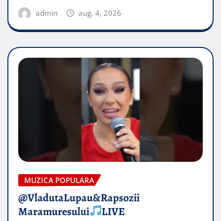
admin
aug. 4, 2026
MUZICA POPULARA
@VladutaLupau&Rapsozii
Maramuresului
LIVE