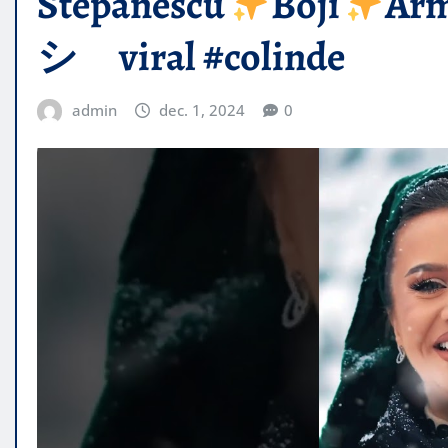
Stepanescu
Boji
Arm
シ゚viral #colinde
admin
dec. 1, 2024
0