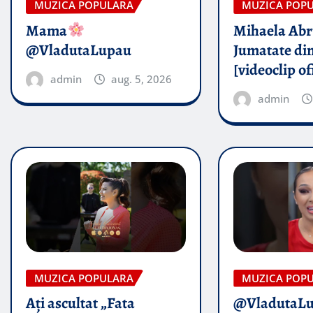
MUZICA POPULARA
MUZICA POP
Mama
Mihaela Ab
@VladutaLupau
Jumatate din
[videoclip of
admin
aug. 5, 2026
admin
MUZICA POPULARA
MUZICA POP
Ați ascultat „Fata
@VladutaL