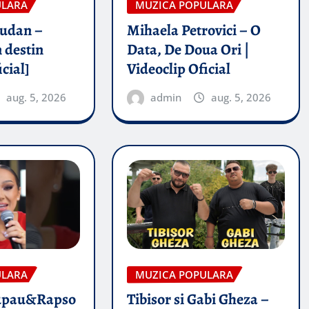
ULARA
MUZICA POPULARA
rudan –
Mihaela Petrovici – O
 destin
Data, De Doua Ori |
icial]
Videoclip Oficial
aug. 5, 2026
admin
aug. 5, 2026
ULARA
MUZICA POPULARA
upau&Rapso
Tibisor si Gabi Gheza –