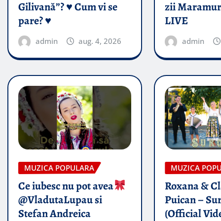
Gilivană”? ♥️ Cum vi se
zii Maramur
pare? ♥️
LIVE
admin
aug. 4, 2026
admin
MUZICA POPULARA
MUZICA POP
Ce iubesc nu pot avea
Roxana & Cl
@VladutaLupau si
Puican – Sur
Stefan Andreica
(Official Vid