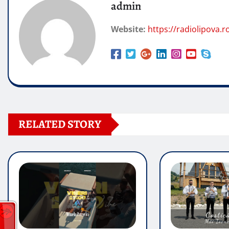
admin
Website:
https://radiolipova.r
RELATED STORY