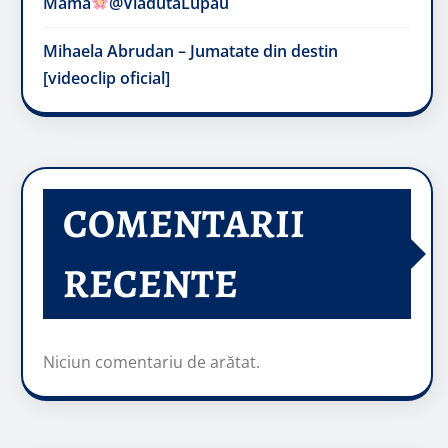
Mama
@VladutaLupau
Mihaela Abrudan – Jumatate din destin
[videoclip oficial]
COMENTARII
RECENTE
Niciun comentariu de arătat.