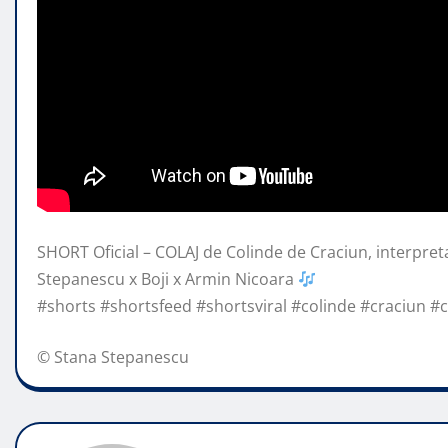
SHORT Oficial – COLAJ de Colinde de Craciun, interpret
Stepanescu x Boji x Armin Nicoara
#shorts #shortsfeed
#shortsviral #colinde #craciun #
© Stana Stepanescu