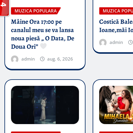
MUZICA POPULARA
MUZICA POP
Mâine Ora 17:00 pe
Costică Bale
canalul meu se va lansa
Ioane,măi I
noua piesă „ O Data, De
admin
Doua Ori”
admin
aug. 6, 2026