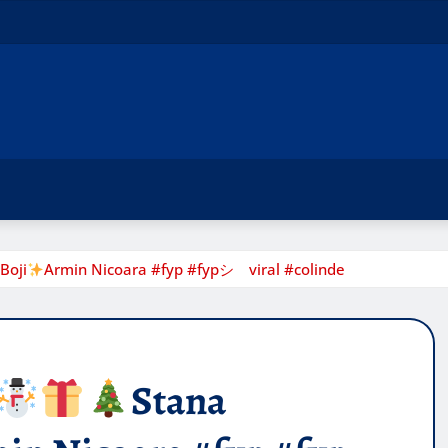
Boji
Armin Nicoara #fyp #fypシ゚viral #colinde
Stana