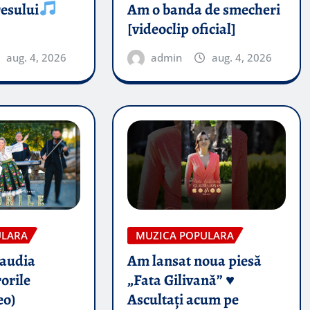
esului
Am o banda de smecheri
[videoclip oficial]
aug. 4, 2026
admin
aug. 4, 2026
ULARA
MUZICA POPULARA
audia
Am lansat noua piesă
orile
„Fata Gilivană” ♥️
eo)
Ascultați acum pe