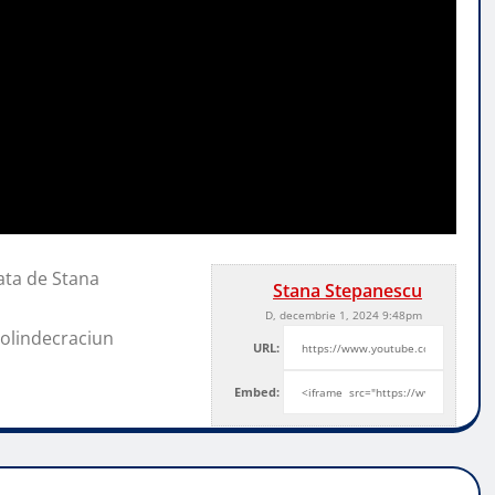
ata de Stana
Stana Stepanescu
D, decembrie 1, 2024 9:48pm
colindecraciun
URL:
Embed: