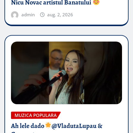
Nicu Novac artistul Banatului
admin
aug. 2, 2026
MUZICA POPULARA
Ah lele dado​
@VladutaLupau &