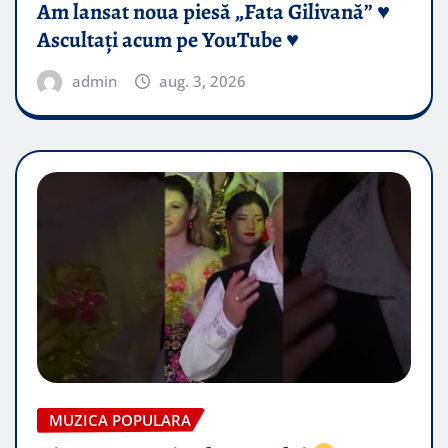
Am lansat noua piesă „Fata Gilivană” ♥️
Ascultați acum pe YouTube ♥️
admin
aug. 3, 2026
MUZICA POPULARA