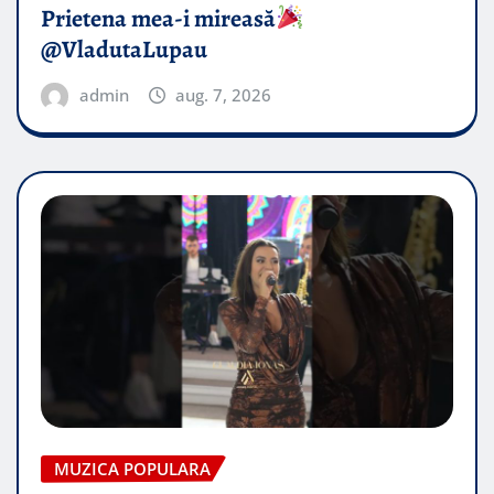
Prietena mea-i mireasă​
@VladutaLupau
admin
aug. 7, 2026
MUZICA POPULARA