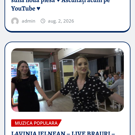
sună noua piesă ♥️ Ascultați acum pe
YouTube ♥️
admin
aug. 2, 2026
MUZICA POPULARA
LAVINIA JELNEAN – LIVE BRAURI –