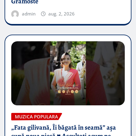
Gramoste
admin
aug. 2, 2026
MUZICA POPULARA
„Fata gilivană, Îi băgată în seamă” așa