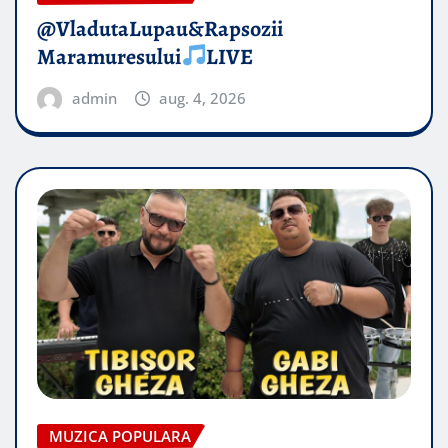
@VladutaLupau&Rapsozii
Maramuresului
LIVE
admin
aug. 4, 2026
MUZICA POPULARA