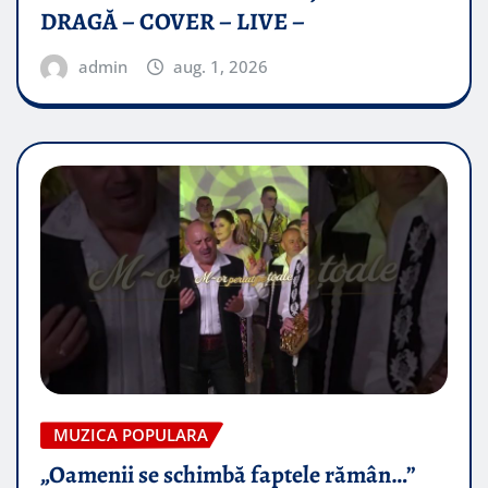
DRAGĂ – COVER – LIVE –
admin
aug. 1, 2026
MUZICA POPULARA
„Oamenii se schimbă faptele rămân…”