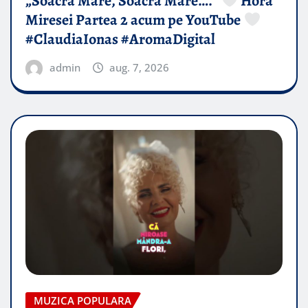
„Soacră Mare, Soacră Mare….”
Hora
Miresei Partea 2 acum pe YouTube
#ClaudiaIonas #AromaDigital
admin
aug. 7, 2026
MUZICA POPULARA