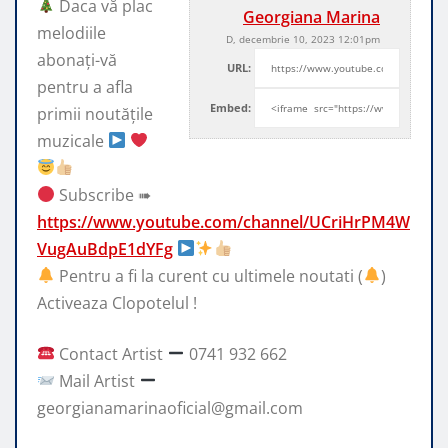
Daca vă plac
Georgiana Marina
melodiile
D, decembrie 10, 2023 12:01pm
abonați-vă
URL:
pentru a afla
Embed:
primii noutățile
muzicale
Subscribe ➠
https://www.youtube.com/channel/UCriHrPM4W
VugAuBdpE1dYFg
Pentru a fi la curent cu ultimele noutati (
)
Activeaza Clopotelul !
Contact Artist
0741 932 662
Mail Artist
georgianamarinaoficial@gmail.com