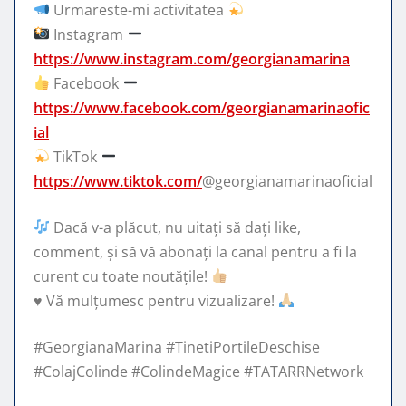
Urmareste-mi activitatea
Instagram
https://www.instagram.com/georgianamarina
Facebook
https://www.facebook.com/georgianamarinaofic
ial
TikTok
https://www.tiktok.com/
@georgianamarinaoficial
Dacă v-a plăcut, nu uitați să dați like,
comment, și să vă abonați la canal pentru a fi la
curent cu toate noutățile!
♥️
Vă mulțumesc pentru vizualizare!
#GeorgianaMarina #TinetiPortileDeschise
#ColajColinde #ColindeMagice #TATARRNetwork