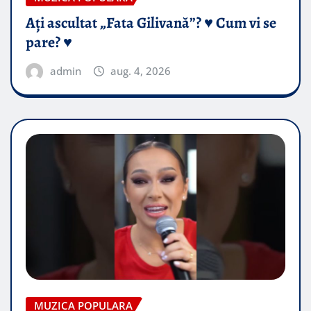
Ați ascultat „Fata Gilivană”? ♥️ Cum vi se
pare? ♥️
admin
aug. 4, 2026
MUZICA POPULARA