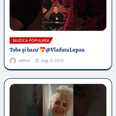
MUZICA POPULARA
Toba și basu’
@VladutaLupau
admin
aug. 8, 2026