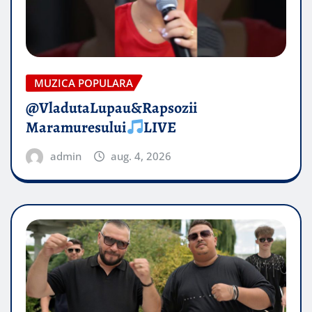
MUZICA POPULARA
@VladutaLupau&Rapsozii
Maramuresului
LIVE
admin
aug. 4, 2026