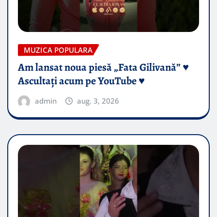
MUZICA POPULARA
Am lansat noua piesă „Fata Gilivană” ♥️
Ascultați acum pe YouTube ♥️
admin
aug. 3, 2026