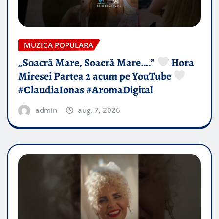
MUZICA POPULARA
„Soacră Mare, Soacră Mare….”
Hora
Miresei Partea 2 acum pe YouTube
#ClaudiaIonas #AromaDigital
admin
aug. 7, 2026