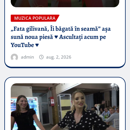
MUZICA POPULARA
„Fata gilivană, Îi băgată în seamă” așa
sună noua piesă ♥️ Ascultați acum pe
YouTube ♥️
admin
aug. 2, 2026