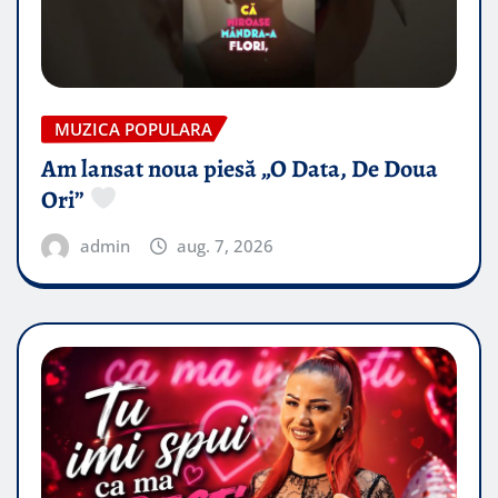
MUZICA POPULARA
Am lansat noua piesă „O Data, De Doua
Ori”
admin
aug. 7, 2026