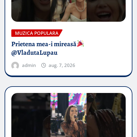
MUZICA POPULARA
Prietena mea-i mireasă​
@VladutaLupau
admin
aug. 7, 2026