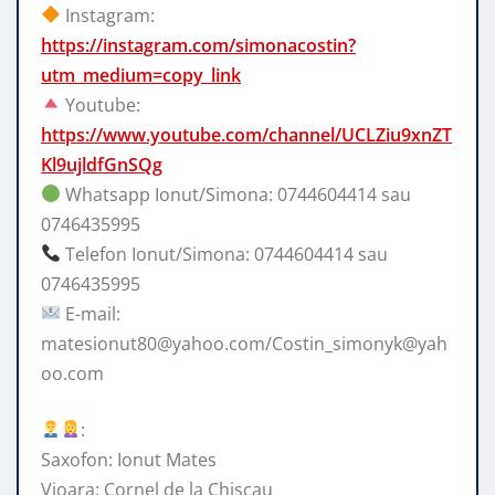
Instagram:
https://instagram.com/simonacostin?
utm_medium=copy_link
Youtube:
https://www.youtube.com/channel/UCLZiu9xnZT
Kl9ujldfGnSQg
Whatsapp Ionut/Simona: 0744604414 sau
0746435995
Telefon Ionut/Simona: 0744604414 sau
0746435995
E-mail:
matesionut80@yahoo.com/Costin_simonyk@yah
oo.com
:
Saxofon: Ionut Mates
Vioara: Cornel de la Chiscau