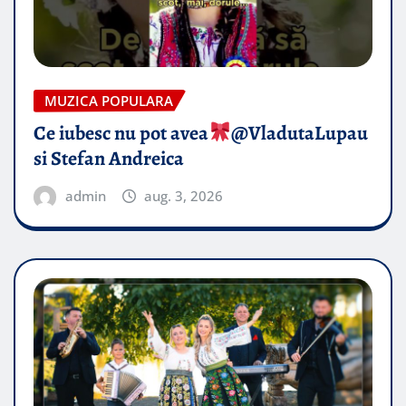
MUZICA POPULARA
Ce iubesc nu pot avea
​@VladutaLupau
si Stefan Andreica
admin
aug. 3, 2026