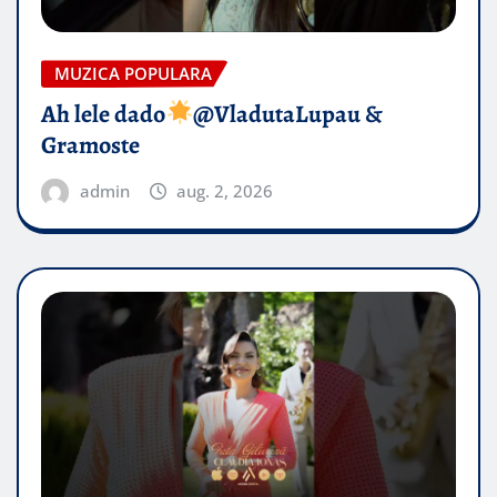
MUZICA POPULARA
Ah lele dado​
@VladutaLupau &
Gramoste
admin
aug. 2, 2026