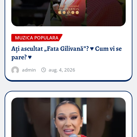
MUZICA POPULARA
Ați ascultat „Fata Gilivană”? ♥️ Cum vi se
pare? ♥️
admin
aug. 4, 2026