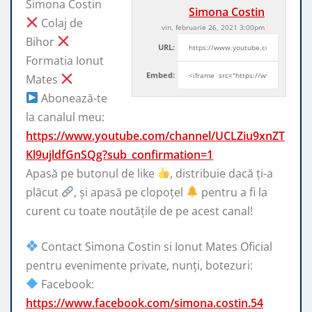
Simona Costin
Simona Costin
Colaj de
vin, februarie 26, 2021 3:00pm
Bihor
URL:
Formatia Ionut
Embed:
Mates
Abonează-te
la canalul meu:
https://www.youtube.com/channel/UCLZiu9xnZT
Kl9ujldfGnSQg?sub_confirmation=1
Apasă pe
butonul de like
, distribuie dacă ți-a
plăcut
, și apasă pe clopoțel
pentru a fi la
curent cu toate noutățile de pe acest canal!
Contact Simona Costin si Ionut Mates Oficial
pentru evenimente private, nunți, botezuri:
Facebook:
https://www.facebook.com/simona.costin.54