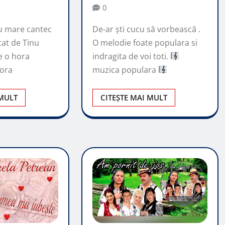
0
cru mare cantec
De-ar ști cucu să vorbească .
tat de Tinu
O melodie foate populara si
e o hora
indragita de voi toti.
hora
muzica populara
 MULT
CITEȘTE MAI MULT