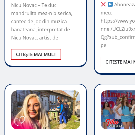
Abonează-
Nicu Novac – Te duc
meu:
mandrulita mea-n biserica,
https://www.y
cantec de joc din muzica
nnel/UCLZiu9x
banateana, interpretat de
Qg?sub_confir
Nicu Novac, artist de
pe
CITEȘTE MAI MULT
CITEȘTE MAI