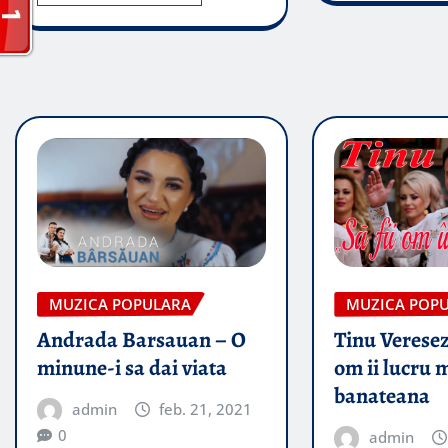
MUZICA POPULARA
MUZICA POP
Andrada Barsauan – O
Tinu Veresez
minune-i sa dai viata
om ii lucru 
banateana
admin
feb. 21, 2021
0
admin