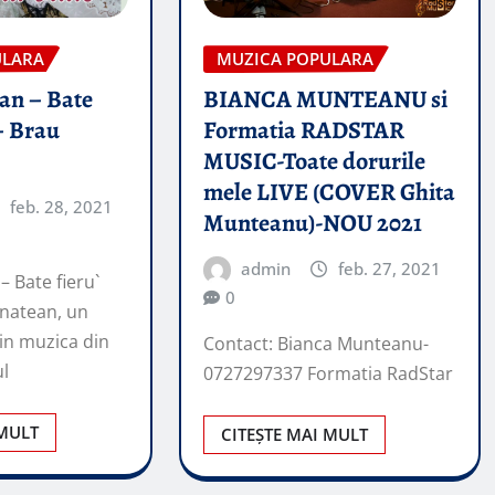
ULARA
MUZICA POPULARA
an – Bate
BIANCA MUNTEANU si
– Brau
Formatia RADSTAR
MUSIC-Toate dorurile
mele LIVE (COVER Ghita
feb. 28, 2021
Munteanu)-NOU 2021
admin
feb. 27, 2021
– Bate fieru`
0
natean, un
din muzica din
Contact: Bianca Munteanu-
ul
0727297337 Formatia RadStar
 MULT
CITEȘTE MAI MULT