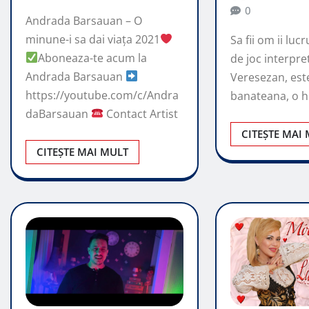
0
Andrada Barsauan – O
minune-i sa dai viața 2021
Sa fii om ii lu
Aboneaza-te acum la
de joc interpre
Andrada Barsauan
Veresezan, est
https://youtube.com/c/Andra
banateana, o 
daBarsauan
Contact Artist
CITEȘTE MAI
CITEȘTE MAI MULT