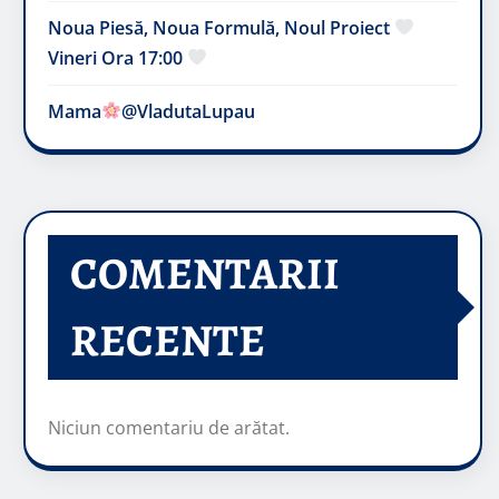
Noua Piesă, Noua Formulă, Noul Proiect
Vineri Ora 17:00
Mama
@VladutaLupau
COMENTARII
RECENTE
Niciun comentariu de arătat.