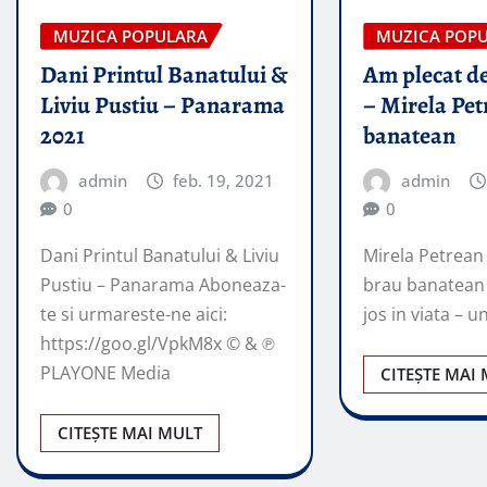
MUZICA POPULARA
MUZICA POP
Dani Printul Banatului &
Am plecat de 
Liviu Pustiu – Panarama
– Mirela Pe
2021
banatean
admin
feb. 19, 2021
admin
0
0
Dani Printul Banatului & Liviu
Mirela Petrean
Pustiu – Panarama Aboneaza-
brau banatean 
te si urmareste-ne aici:
jos in viata – u
https://goo.gl/VpkM8x © & ℗
PLAYONE Media
CITEȘTE MAI
CITEȘTE MAI MULT