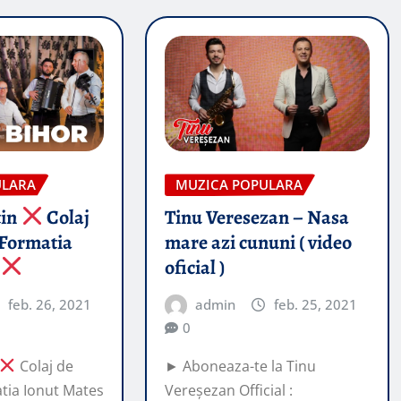
ULARA
MUZICA POPULARA
tin
Colaj
Tinu Veresezan – Nasa
Formatia
mare azi cununi ( video
s
oficial )
feb. 26, 2021
admin
feb. 25, 2021
0
Colaj de
► Aboneaza-te la Tinu
ia Ionut Mates
Vereșezan Official :