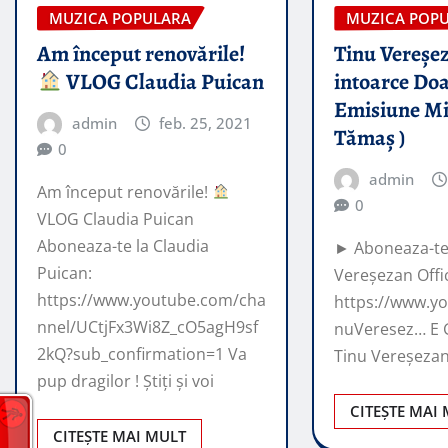
MUZICA POPULARA
MUZICA POP
Am început renovările!
Tinu Vereșe
VLOG Claudia Puican
intoarce Do
Emisiune Mi
admin
feb. 25, 2021
Tămaș )
0
admin
Am început renovările!
0
VLOG Claudia Puican
Aboneaza-te la Claudia
► Aboneaza-te 
Puican:
Vereșezan Offic
https://www.youtube.com/cha
https://www.y
nnel/UCtjFx3Wi8Z_cO5agH9sf
nuVeresez…​ E 
2kQ?sub_confirmation=1 Va
Tinu Vereșezan
pup dragilor ! Știți și voi
CITEȘTE MAI
CITEȘTE MAI MULT