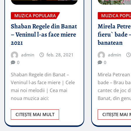
MUZICA POPULARA
MUZICA POP
Shaban Regele din Banat
Mirela Petre
– Veninul l-as face miere
fieru` bade 
2021
banatean
admin
feb. 28, 2021
admin
0
0
Shaban Regele din Banat –
Mirela Petrean 
Veninul l-as face miere | Cele
bade – Brau ba
mai noi melodii | Cea mai
cantec de joc 
noua muzica aici:
Banat, din gen
CITEȘTE MAI MULT
CITEȘTE MAI