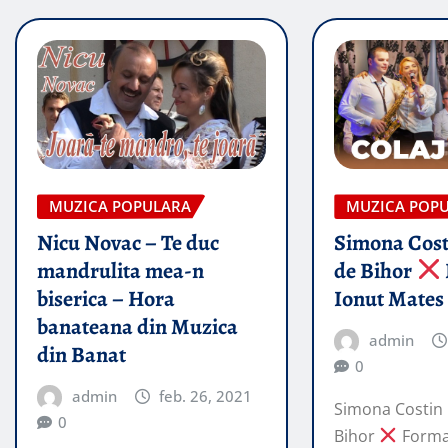
MUZICA POPULARA
MUZICA POP
Nicu Novac – Te duc
Simona Cos
mandrulita mea-n
de Bihor
biserica – Hora
Ionut Mate
banateana din Muzica
admin
din Banat
0
admin
feb. 26, 2021
Simona Costin
0
Bihor
Format