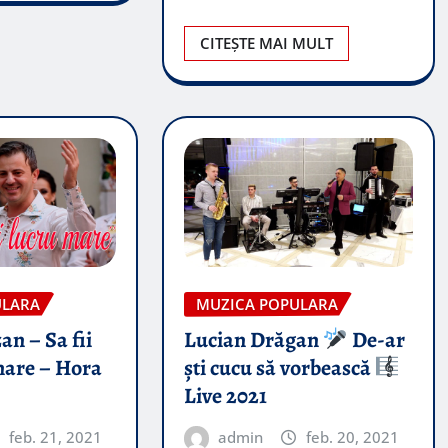
CITEȘTE MAI MULT
ULARA
MUZICA POPULARA
an – Sa fii
Lucian Drăgan
De-ar
mare – Hora
ști cucu să vorbească
Live 2021
feb. 21, 2021
admin
feb. 20, 2021