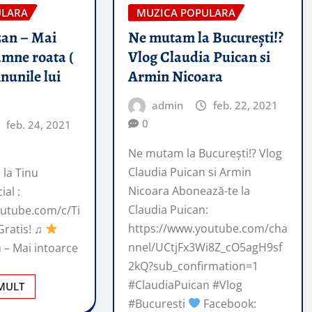
ULARA
MUZICA POPULARA
zan – Mai
Ne mutam la București!?
amne roata (
Vlog Claudia Puican si
nunile lui
Armin Nicoara
admin
feb. 22, 2021
0
feb. 24, 2021
Ne mutam la București!? Vlog
Claudia Puican si Armin
la Tinu
Nicoara Abonează-te la
ial :
Claudia Puican:
outube.com/c/Ti
https://www.youtube.com/cha
Gratis! ♫
nnel/UCtjFx3Wi8Z_cO5agH9sf
 – Mai intoarce
2kQ?sub_confirmation=1
#ClaudiaPuican #Vlog
 MULT
#Bucuresti
Facebook: