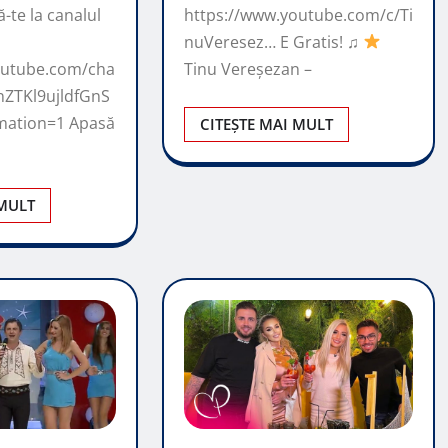
te la canalul
https://www.youtube.com/c/Ti
nuVeresez…​ E Gratis! ♫
outube.com/cha
Tinu Vereșezan –
nZTKl9ujldfGnS
mation=1 Apasă
CITEȘTE MAI MULT
 MULT