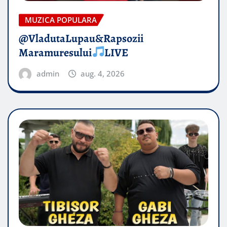
MUZICA POPULARA
@VladutaLupau&Rapsozii
Maramuresului
LIVE
admin
aug. 4, 2026