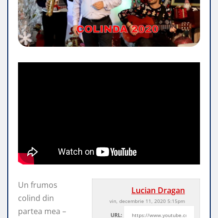
Un frumos
Lucian Dragan
colind din
vin, decembrie 11, 2020 5:15pm
partea mea –
URL: