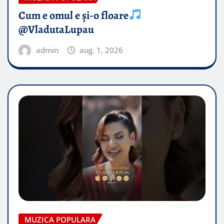
Cum e omul e și-o floare
@VladutaLupau
admin
aug. 1, 2026
MUZICA POPULARA