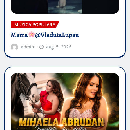
MUZICA POPULARA
Mama
@VladutaLupau
admin
aug. 5, 2026