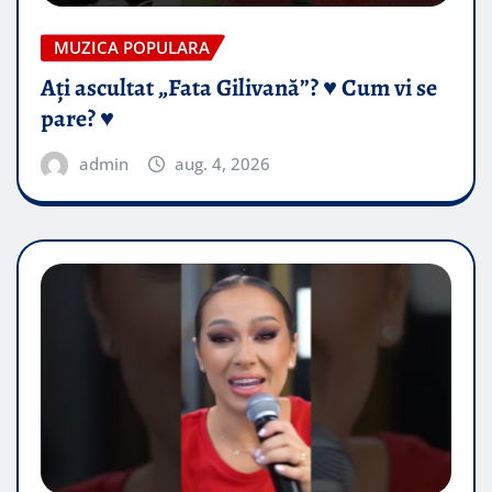
MUZICA POPULARA
Ați ascultat „Fata Gilivană”? ♥️ Cum vi se
pare? ♥️
admin
aug. 4, 2026