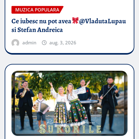
MUZICA POPULARA
Ce iubesc nu pot avea
​@VladutaLupau
si Stefan Andreica
admin
aug. 3, 2026