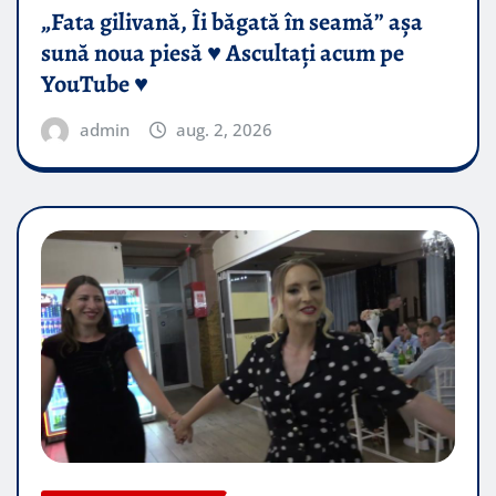
„Fata gilivană, Îi băgată în seamă” așa
sună noua piesă ♥️ Ascultați acum pe
YouTube ♥️
admin
aug. 2, 2026