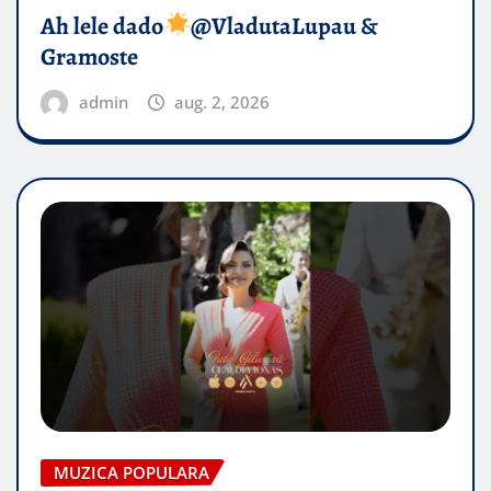
Ah lele dado​
@VladutaLupau &
Gramoste
admin
aug. 2, 2026
MUZICA POPULARA