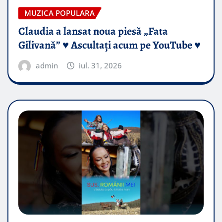
MUZICA POPULARA
Claudia a lansat noua piesă „Fata
Gilivană” ♥️ Ascultați acum pe YouTube ♥️
admin
iul. 31, 2026