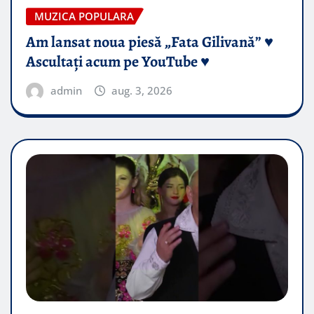
MUZICA POPULARA
Am lansat noua piesă „Fata Gilivană” ♥️
Ascultați acum pe YouTube ♥️
admin
aug. 3, 2026