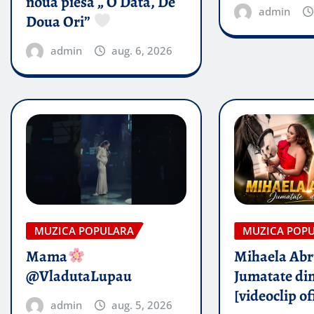
noua piesă „ O Data, De
admin
Doua Ori”
admin
aug. 6, 2026
MUZICA POPULARA
MUZICA POP
Mama
Mihaela Ab
@VladutaLupau
Jumatate din
[videoclip of
admin
aug. 5, 2026