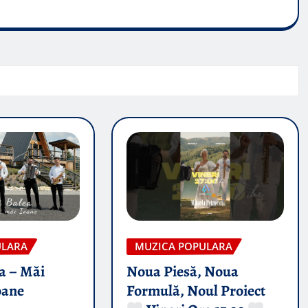
ULARA
MUZICA POPULARA
a – Măi
Noua Piesă, Noua
oane
Formulă, Noul Proiect