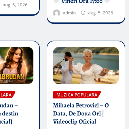
Vineri Ora 17:00
aug. 6, 2026
admin
aug. 5, 2026
ULARA
MUZICA POPULARA
rudan –
Mihaela Petrovici – O
 destin
Data, De Doua Ori |
icial]
Videoclip Oficial