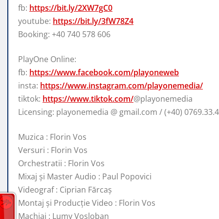
fb:
https://bit.ly/2XW7gC0
youtube:
https://bit.ly/3fW78Z4
Booking: +40 740 578 606
PlayOne Online:
fb:
https://www.facebook.com/playoneweb
insta:
https://www.instagram.com/playonemedia/
tiktok:
https://www.tiktok.com/
@playonemedia
Licensing: playonemedia @ gmail.com / (+40) 0769.33.4
Muzica : Florin Vos
Versuri : Florin Vos
Orchestratii : Florin Vos
Mixaj și Master Audio : Paul Popovici
Videograf : Ciprian Fărcaș
Montaj și Producție Video : Florin Vos
Machiaj : Lumy Voșloban