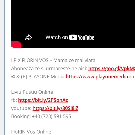
LP X FLORIN VOS – Mama ce mai viata
Aboneaza-te si urmareste-ne aici:
https://goo.gl/VpkM
© & (P) PLAYONE Media
https://www.playonemedia.ro
Liviu Pustiu Online
fb:
https://bit.ly/2PSonAc
youtube:
https://bit.ly/30Si8lZ
Booking: +40 (723) 591 595
FloRIN Vos Online