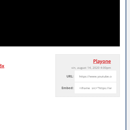
Playone
8x
vin, august 14, 2020 4:00pm
URL:
Embed: