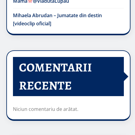
Mama
@VladutaLupau
Mihaela Abrudan – Jumatate din destin
[videoclip oficial]
COMENTARII
RECENTE
Niciun comentariu de arătat.