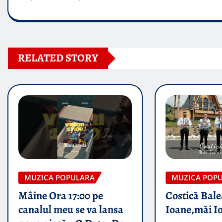
RELATED STORY
MUZICA POPULARA
MUZICA POP
Mâine Ora 17:00 pe
Costică Bale
canalul meu se va lansa
Ioane,măi I