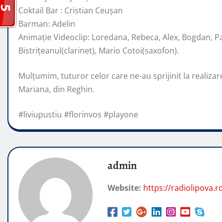
Coktail Bar : Cristian Ceușan
Barman: Adelin
Animație Videoclip: Loredana, Rebeca, Alex, Bogdan, Pau
Bistrițeanul(clarinet), Mario Cotoi(saxofon).
Mulțumim, tuturor celor care ne-au sprijinit la realizare
Mariana, din Reghin.
#liviupustiu #florinvos #playone
admin
Website:
https://radiolipova.r