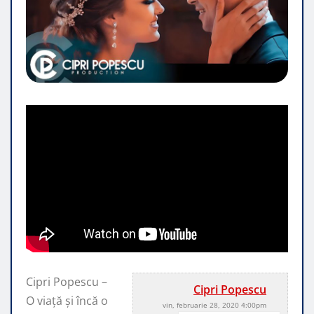
Cipri Popescu –
Cipri Popescu
O viață și încă o
vin, februarie 28, 2020 4:00pm