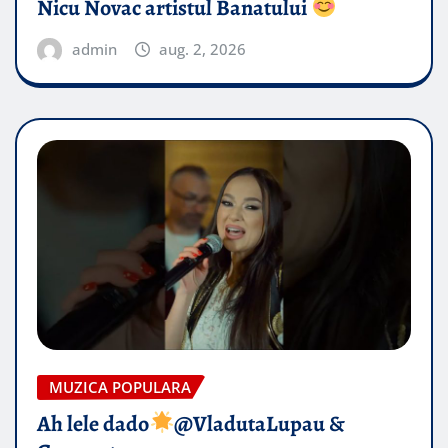
Nicu Novac artistul Banatului
admin
aug. 2, 2026
MUZICA POPULARA
Ah lele dado​
@VladutaLupau &