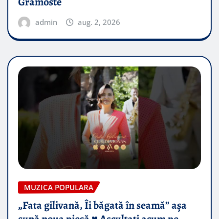
Gramoste
admin
aug. 2, 2026
MUZICA POPULARA
„Fata gilivană, Îi băgată în seamă” așa
sună noua piesă ♥️ Ascultați acum pe