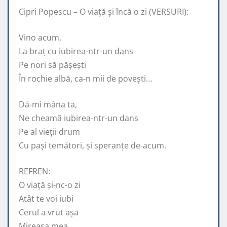
Cipri Popescu – O viață și încă o zi (VERSURI):
Vino acum,
La braț cu iubirea-ntr-un dans
Pe nori să pășești
În rochie albă, ca-n mii de povești…
Dă-mi mâna ta,
Ne cheamă iubirea-ntr-un dans
Pe al vieții drum
Cu pași temători, și speranțe de-acum.
REFREN:
O viață și-nc-o zi
Atât te voi iubi
Cerul a vrut așa
Mireasa mea