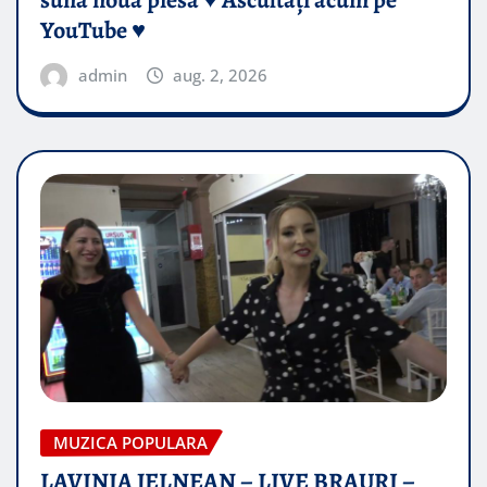
YouTube ♥️
admin
aug. 2, 2026
MUZICA POPULARA
LAVINIA JELNEAN – LIVE BRAURI –