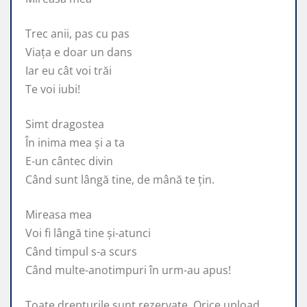
Trec anii, pas cu pas
Viața e doar un dans
Iar eu cât voi trăi
Te voi iubi!
Simt dragostea
În inima mea și a ta
E-un cântec divin
Când sunt lângă tine, de mână te țin.
Mireasa mea
Voi fi lângă tine și-atunci
Când timpul s-a scurs
Când multe-anotimpuri în urm-au apus!
Toate drepturile sunt rezervate. Orice upload