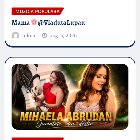
MUZICA POPULARA
Mama
@VladutaLupau
admin
aug. 5, 2026