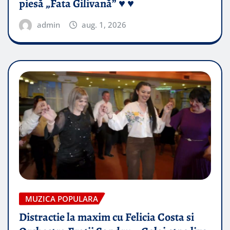
piesă „Fata Gilivană” ♥️ ♥️
admin
aug. 1, 2026
MUZICA POPULARA
Distractie la maxim cu Felicia Costa si