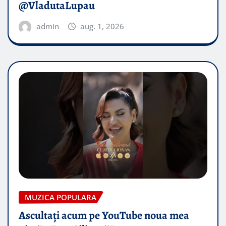
@VladutaLupau
admin
aug. 1, 2026
MUZICA POPULARA
Ascultați acum pe YouTube noua mea