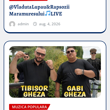
@VladutaLupau&Rapsozii
Maramuresului
LIVE
admin
aug. 4, 2026
MUZICA POPULARA