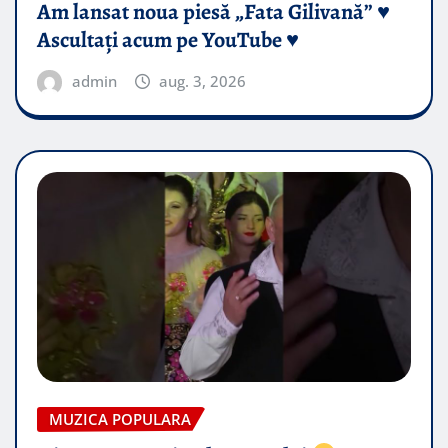
Am lansat noua piesă „Fata Gilivană” ♥️
Ascultați acum pe YouTube ♥️
admin
aug. 3, 2026
MUZICA POPULARA