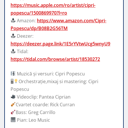
https://music.apple.com/ro/artist/cipri-
popescu/1500869970?l=ro
Amazon:
https://www.amazon.com/Cipri-
Popescu/dp/B08B2G56TM
Deezer:
https://deezer.page.link/1E5rYVtwUcg5wnyU9
Tidal:
https://tidal.com/browse/artist/18530272
Muzică și versuri: Cipri Popescu
🖥
Orchestrație,mixaj si mastering: Cipri
Popescu
Videoclip: Pantea Ciprian
Cvartet coarde: Rick Curran
Bass: Greg Carrillo
Pian: Leo Music