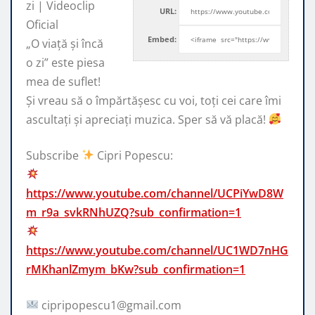
zi | Videoclip
URL:
Oficial
Embed:
„O viaţă şi încă
o zi” este piesa
mea
de suflet!
Şi vreau să o împărtăşesc cu voi, toţi cei care îmi
ascultaţi şi apreciaţi muzica. Sper să vă placă!
Subscribe
Cipri Popescu:
https://www.youtube.com/channel/UCPiYwD8W
m_r9a_svkRNhUZQ?sub_confirmation=1
https://www.youtube.com/channel/UC1WD7nHG
rMKhanlZmym_bKw?sub_confirmation=1
cipripopescu1@gmail.com