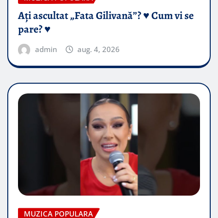
Ați ascultat „Fata Gilivană”? ♥️ Cum vi se
pare? ♥️
admin
aug. 4, 2026
MUZICA POPULARA