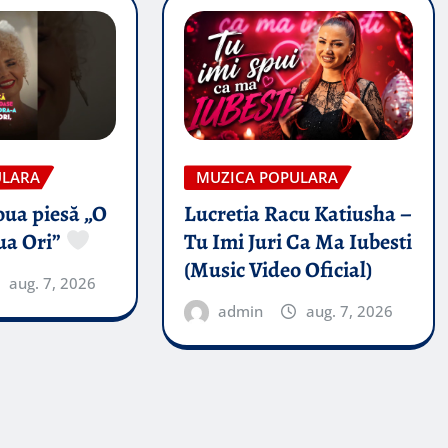
ULARA
MUZICA POPULARA
oua piesă „O
Lucretia Racu Katiusha –
ua Ori”
Tu Imi Juri Ca Ma Iubesti
(Music Video Oficial)
aug. 7, 2026
admin
aug. 7, 2026