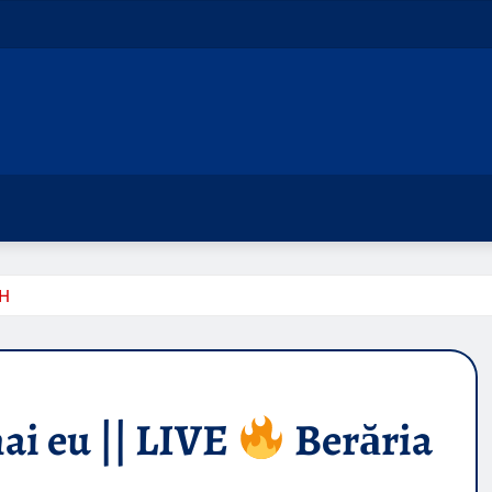
 H
ai eu || LIVE
Berăria