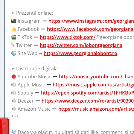
➣ Prezență online:
Instagram
https://www.instagram.com/georgia
Facebook
https://www.facebook.com/georgiana
TikTok
https://www.tiktok.com/
@georgianalobo
𝕏 Twitter
https://twitter.com/lobontgeorgiana
Site Web ➠
https://www.georgianalobont.ro
➣ Distribuție digitală:
Youtube Music
https://music.youtube.com/ch
Apple Music
https://music.apple.com/us/artist/
Spotify
https://open.spotify.com/artist/1FHKB
Deezer
https://www.deezer.com/ro/artist/9039
Amazon Music
https://music.amazon.com/artis
***
Dacă v-a plăcut, nu uitați să dați like, comment, și s