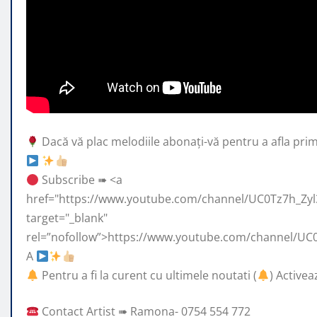
Dacă vă plac melodiile abonați-vă pentru a afla prim
Subscribe ➠ <a
href="https://www.youtube.com/channel/UC0Tz7h_Zyl
target="_blank"
rel=”nofollow”>https://www.youtube.com/channel/UC0
A
Pentru a fi la curent cu ultimele noutati (
) Activea
Contact Artist ➠ Ramona- 0754 554 772