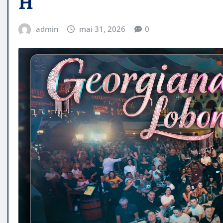
H
admin
mai 31, 2026
0