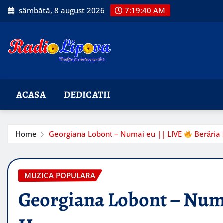
Skip
sâmbătă, 8 august 2026
7:19:41 AM
to
content
ACASA
DEDICATII
Home
Georgiana Lobont – Numai eu || LIVE
Berăria
MUZICA POPULARA
Georgiana Lobont – Num