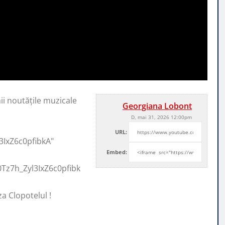
ii noutățile muzicale
Georgiana Lobont
D, mai 31, 2026 12:00pm
URL:
3IxZ6c0pfibkA"
Embed:
Tz7h_Zyl3IxZ6c0pfibk
za Clopotelul !