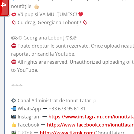
noutățile!
Vă pup și VĂ MULȚUMESC!
Cu drag, Georgiana Lobonț !
©&℗ Georgiana Lobonț ©&℗
Toate drepturile sunt rezervate. Orice upload neautori
raportat oricand la Youtube.
All rights are reserved. Unauthorized uploading of t
to YouTube.
✧✧✧
Canal Administrat de Ionut Tatar ♫
WhatsApp
+33 673 95 61 81
Instagram
https://www.instagram.com/ionuttat
Facebook
https://www.facebook.com/ionuttatar
TikTok
https://www.tiktok.com/
@ionuttatarr