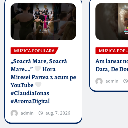
MUZICA POPULARA
MUZICA POP
„Soacră Mare, Soacră
Am lansat n
Mare….”
Hora
Data, De Do
Miresei Partea 2 acum pe
admin
YouTube
#ClaudiaIonas
#AromaDigital
admin
aug. 7, 2026