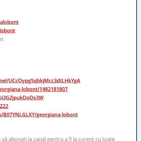
nalobont
lobont
nt
annel/UCcOypg5qbkjMcc3dtLHkYgA
georgiana-lobont/1482181807
oPii3GZjpukDoDs3W
0222
ts/B07YNLGLXY/georgiana-lobont
ă vă abonați la canal pentru a fi la curent cu toate