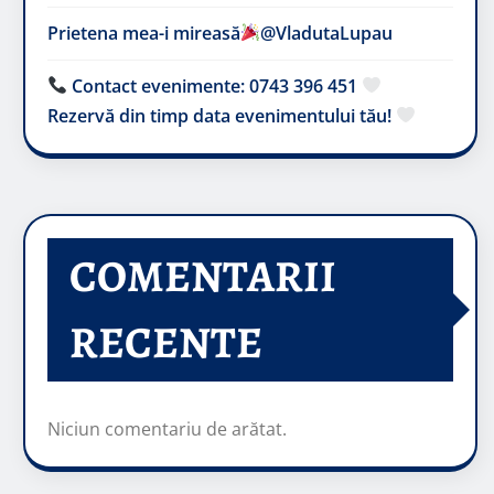
Prietena mea-i mireasă​
@VladutaLupau
Contact evenimente: 0743 396 451
Rezervă din timp data evenimentului tău!
COMENTARII
RECENTE
Niciun comentariu de arătat.