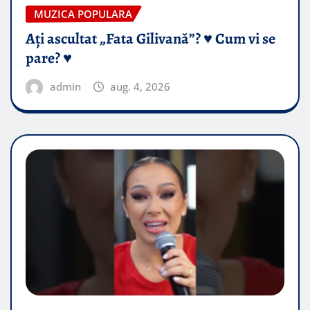
MUZICA POPULARA
Ați ascultat „Fata Gilivană”? ♥️ Cum vi se
pare? ♥️
admin
aug. 4, 2026