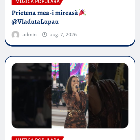
MUZICA POPULARA
Prietena mea-i mireasă​
@VladutaLupau
admin
aug. 7, 2026