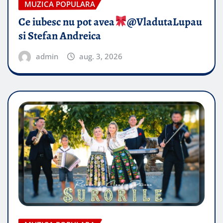
MUZICA POPULARA
Ce iubesc nu pot avea
​@VladutaLupau
si Stefan Andreica
admin
aug. 3, 2026