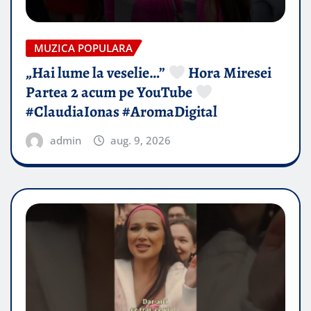
MUZICA POPULARA
„Hai lume la veselie…”
Hora Miresei
Partea 2 acum pe YouTube
#ClaudiaIonas #AromaDigital
admin
aug. 9, 2026