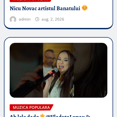
Nicu Novac artistul Banatului
admin
aug. 2, 2026
MUZICA POPULARA
Ah lele dado​
@VladutaLupau &