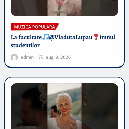
MUZICA POPULARA
La facultate
@VladutaLupau
imnul
studentilor
admin
aug. 9, 2026