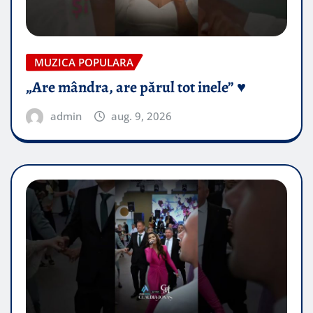
MUZICA POPULARA
„Are mândra, are părul tot inele” ♥️
admin
aug. 9, 2026