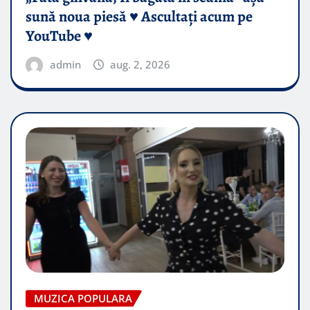
sună noua piesă ♥️ Ascultați acum pe
YouTube ♥️
admin
aug. 2, 2026
MUZICA POPULARA