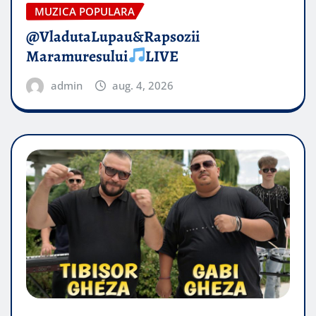
MUZICA POPULARA
@VladutaLupau&Rapsozii
Maramuresului
LIVE
admin
aug. 4, 2026