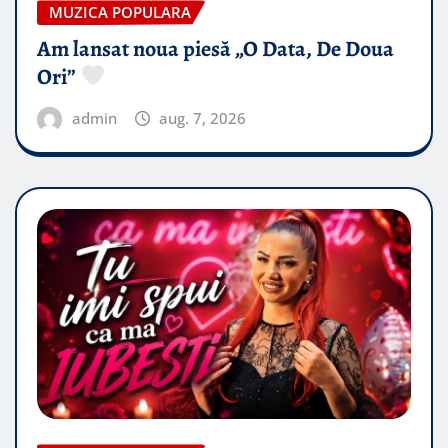
MUZICA POPULARA
Am lansat noua piesă „O Data, De Doua
Ori”
admin
aug. 7, 2026