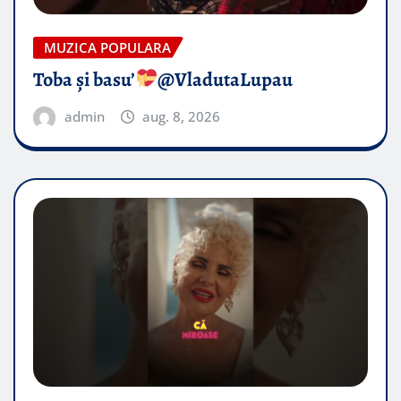
MUZICA POPULARA
Toba și basu’
@VladutaLupau
admin
aug. 8, 2026