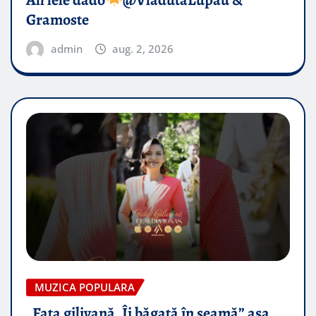
Gramoste
admin
aug. 2, 2026
MUZICA POPULARA
„Fata gilivană, Îi băgată în seamă” așa