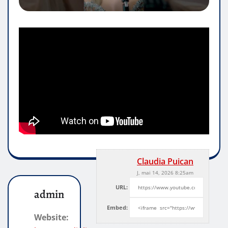
Claudia Puican
J, mai 14, 2026 8:25am
URL:
admin
Embed:
Website: