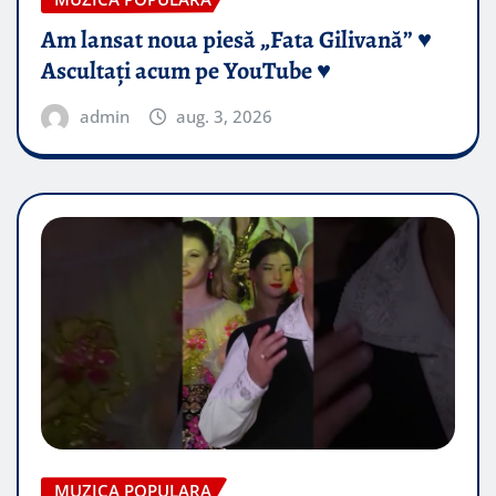
Am lansat noua piesă „Fata Gilivană” ♥️
Ascultați acum pe YouTube ♥️
admin
aug. 3, 2026
MUZICA POPULARA