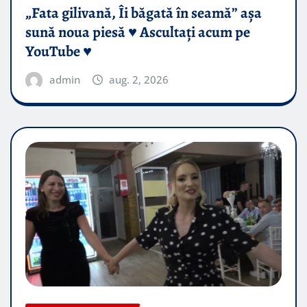
„Fata gilivană, Îi băgată în seamă” așa
sună noua piesă ♥️ Ascultați acum pe
YouTube ♥️
admin
aug. 2, 2026