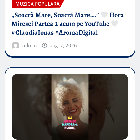
MUZICA POPULARA
„Soacră Mare, Soacră Mare….”
Hora
Miresei Partea 2 acum pe YouTube
#ClaudiaIonas #AromaDigital
admin
aug. 7, 2026