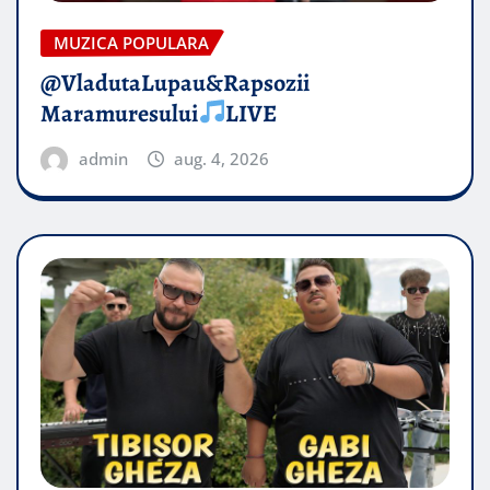
MUZICA POPULARA
@VladutaLupau&Rapsozii
Maramuresului
LIVE
admin
aug. 4, 2026