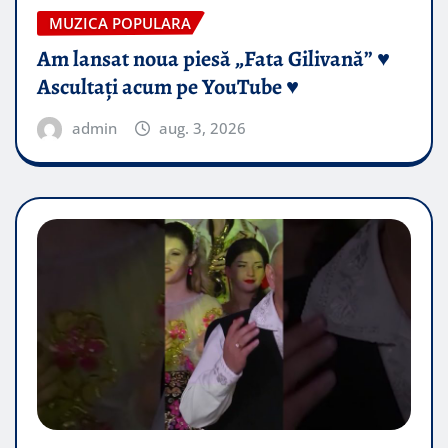
MUZICA POPULARA
Am lansat noua piesă „Fata Gilivană” ♥️
Ascultați acum pe YouTube ♥️
admin
aug. 3, 2026