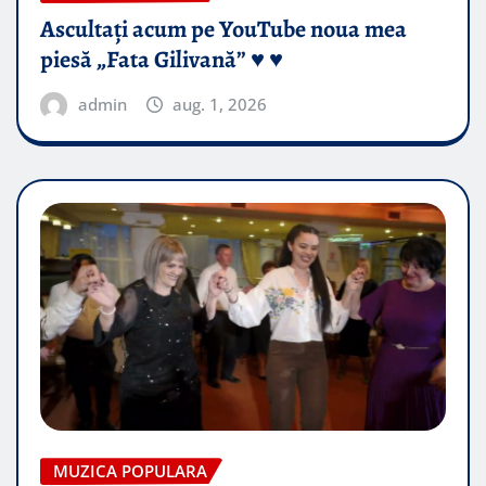
Ascultați acum pe YouTube noua mea
piesă „Fata Gilivană” ♥️ ♥️
admin
aug. 1, 2026
MUZICA POPULARA