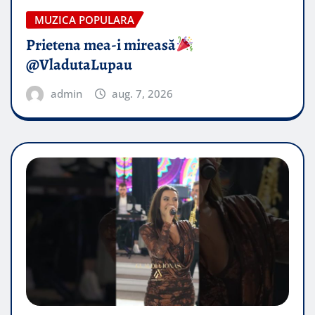
MUZICA POPULARA
Prietena mea-i mireasă​
@VladutaLupau
admin
aug. 7, 2026