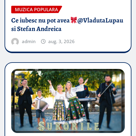
MUZICA POPULARA
Ce iubesc nu pot avea
​@VladutaLupau
si Stefan Andreica
admin
aug. 3, 2026