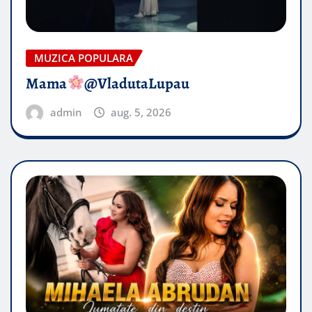
MUZICA POPULARA
Mama
@VladutaLupau
admin
aug. 5, 2026