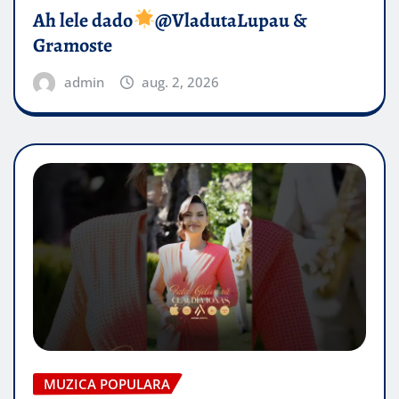
Ah lele dado​
@VladutaLupau &
Gramoste
admin
aug. 2, 2026
MUZICA POPULARA