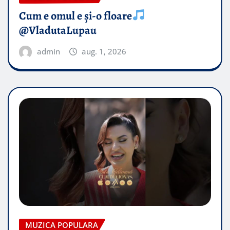
Cum e omul e și-o floare
@VladutaLupau
admin
aug. 1, 2026
MUZICA POPULARA