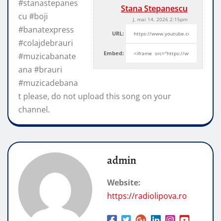
#stanastepanes
Stana Stepanescu
cu #boji
J, mai 14, 2026 2:15pm
#banatexpress
URL:
#colajdebrauri
Embed:
#muzicabanate
ana #brauri
#muzicadebana
t please, do not upload this song on your
channel.
admin
Website:
https://radiolipova.ro