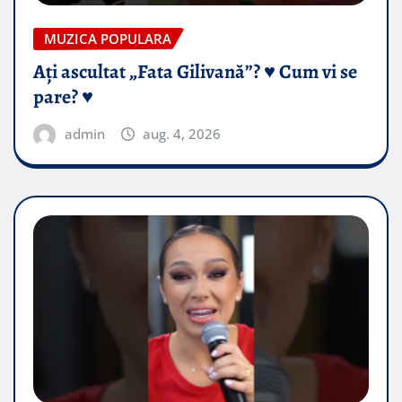
MUZICA POPULARA
Ați ascultat „Fata Gilivană”? ♥️ Cum vi se
pare? ♥️
admin
aug. 4, 2026