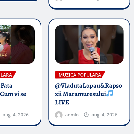
ULARA
MUZICA POPULARA
„Fata
@VladutaLupau&Rapso
 Cum vi se
zii Maramuresului
LIVE
aug. 4, 2026
admin
aug. 4, 2026