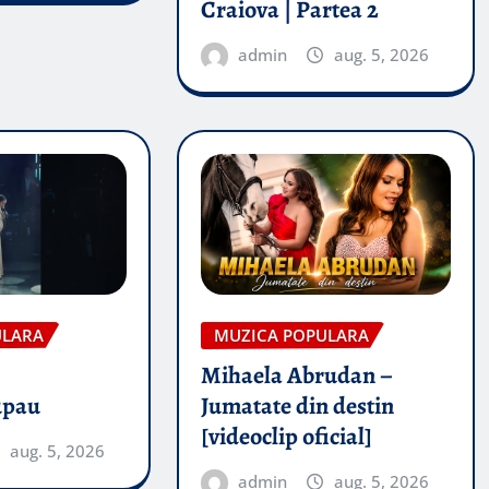
Craiova | Partea 2
admin
aug. 5, 2026
ULARA
MUZICA POPULARA
Mihaela Abrudan –
upau
Jumatate din destin
[videoclip oficial]
aug. 5, 2026
admin
aug. 5, 2026