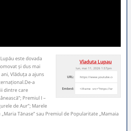
a Lupău este dovada
Vladuta Lupau
promovat şi
dus mai
lun, mai 11, 2026 1:57pm
ani, Vlăduța a ajuns
URL:
nternaţional.De-a
Embed:
i dintre care
ânească”; Premiul I –
ugurele de Aur”; Marele
iu „Maria Tănase” sau Premiul de Popularitate „Mamaia