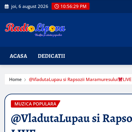
Skip
joi, 6 august 2026
10:56:31 PM
to
content
ACASA
DEDICATII
Home
@VladutaLupau si Rapsozii Maramuresului
LIVE
MUZICA POPULARA
@VladutaLupau si Rapso