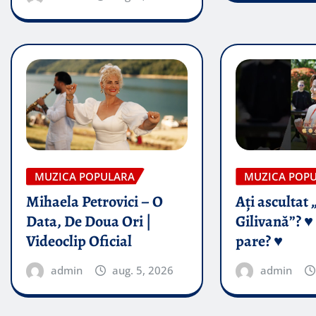
MUZICA POPULARA
MUZICA POP
Mihaela Petrovici – O
Ați ascultat 
Data, De Doua Ori |
Gilivană”? ♥️
Videoclip Oficial
pare? ♥️
admin
aug. 5, 2026
admin