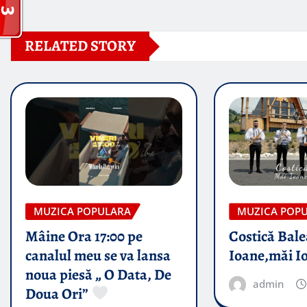
RELATED STORY
MUZICA POPULARA
MUZICA POP
Mâine Ora 17:00 pe
Costică Bale
canalul meu se va lansa
Ioane,măi I
noua piesă „ O Data, De
admin
Doua Ori”