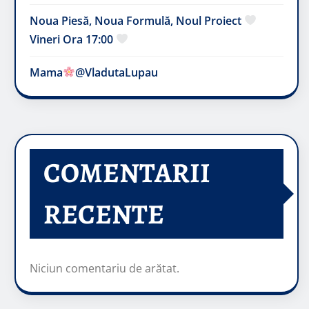
Noua Piesă, Noua Formulă, Noul Proiect
Vineri Ora 17:00
Mama
@VladutaLupau
COMENTARII
RECENTE
Niciun comentariu de arătat.