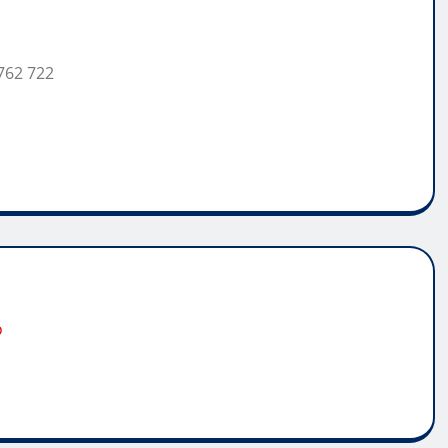
762 722
o