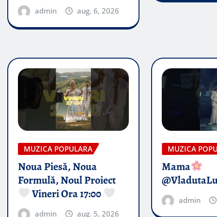
admin
aug. 6, 2026
MUZICA POPULARA
MUZICA POP
Noua Piesă, Noua
Mama
Formulă, Noul Proiect
@VladutaL
Vineri Ora 17:00
admin
admin
aug. 5, 2026