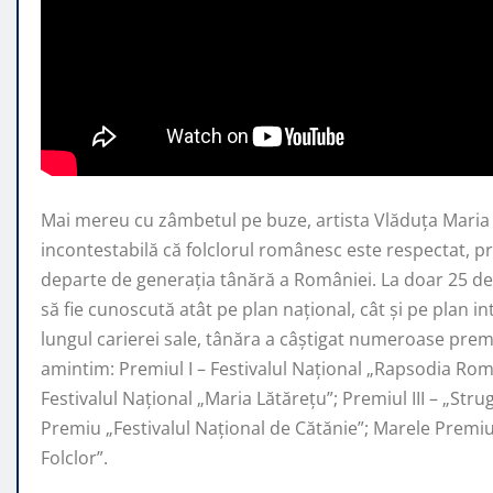
Mai mereu cu zâmbetul pe buze, artista Vlăduța Mari
incontestabilă că folclorul românesc este respectat, 
departe de generaţia tânără a României. La doar 25 de 
să fie cunoscută atât pe plan naţional, cât şi pe plan i
lungul carierei sale, tânăra a câştigat numeroase premi
amintim: Premiul I – Festivalul Național „Rapsodia Rom
Festivalul Național „Maria Lătărețu”; Premiul III – „Str
Premiu „Festivalul Național de Cătănie”; Marele Prem
Folclor”.