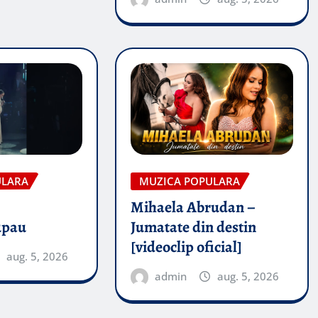
ULARA
MUZICA POPULARA
Mihaela Abrudan –
upau
Jumatate din destin
[videoclip oficial]
aug. 5, 2026
admin
aug. 5, 2026