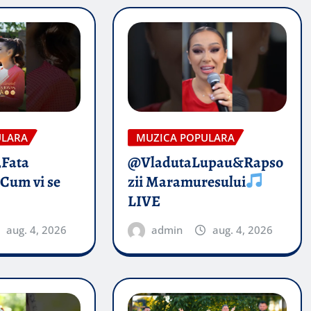
ULARA
MUZICA POPULARA
„Fata
@VladutaLupau&Rapso
 Cum vi se
zii Maramuresului
LIVE
aug. 4, 2026
admin
aug. 4, 2026