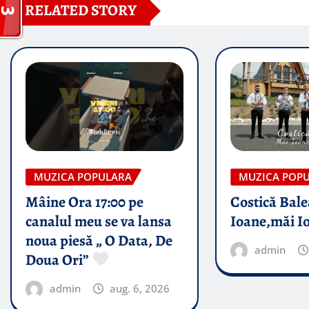
RELATED STORY
MUZICA POPULARA
MUZICA POP
Mâine Ora 17:00 pe
Costică Bale
canalul meu se va lansa
Ioane,măi I
noua piesă „ O Data, De
admin
Doua Ori”
admin
aug. 6, 2026