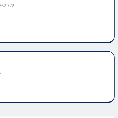
762 722
o