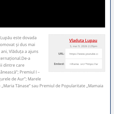
a Lupău este dovada
Vladuta Lupau
promovat şi
dus mai
S, mai 9, 2026 2:29pm
ani, Vlăduța a ajuns
URL:
nternaţional.De-a
Embed:
i dintre care
ânească”; Premiul I –
ugurele de Aur”; Marele
iu „Maria Tănase” sau Premiul de Popularitate „Mamaia