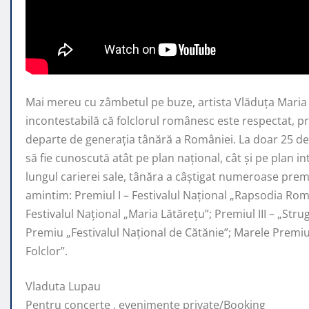
Mai mereu cu zâmbetul pe buze, artista Vlăduța Mari
incontestabilă că folclorul românesc este respectat, 
departe de generaţia tânără a României. La doar 25 de 
să fie cunoscută atât pe plan naţional, cât şi pe plan i
lungul carierei sale, tânăra a câştigat numeroase premi
amintim: Premiul I – Festivalul Național „Rapsodia Rom
Festivalul Național „Maria Lătărețu”; Premiul III – „Str
Premiu „Festivalul Național de Cătănie”; Marele Prem
Folclor”.
Vladuta Lupau
Pentru concerte , evenimente private/Booking