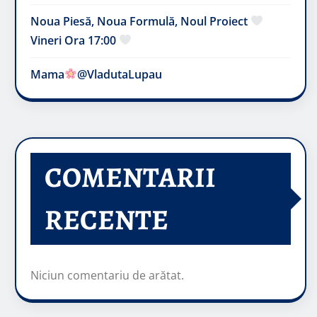
Noua Piesă, Noua Formulă, Noul Proiect
Vineri Ora 17:00
Mama
@VladutaLupau
COMENTARII
RECENTE
Niciun comentariu de arătat.