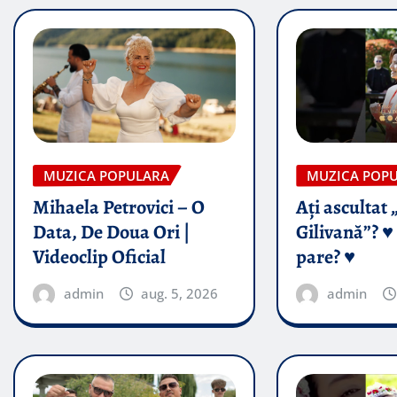
MUZICA POPULARA
MUZICA POP
Mihaela Petrovici – O
Ați ascultat 
Data, De Doua Ori |
Gilivană”? ♥️
Videoclip Oficial
pare? ♥️
admin
aug. 5, 2026
admin