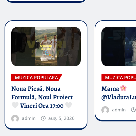
MUZICA POPULARA
MUZICA POP
Noua Piesă, Noua
Mama
Formulă, Noul Proiect
@VladutaL
Vineri Ora 17:00
admin
admin
aug. 5, 2026