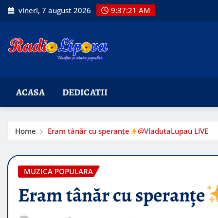
Skip
vineri, 7 august 2026
9:37:22 AM
to
content
ACASA
DEDICATII
Home
Eram tânăr cu speranțe
​@VladutaLupau LIVE
MUZICA POPULARA
Eram tânăr cu speranțe