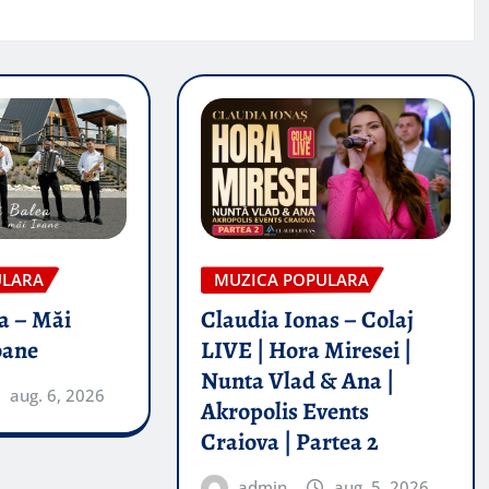
ULARA
MUZICA POPULARA
a – Măi
Claudia Ionas – Colaj
oane
LIVE | Hora Miresei |
Nunta Vlad & Ana |
aug. 6, 2026
Akropolis Events
Craiova | Partea 2
admin
aug. 5, 2026