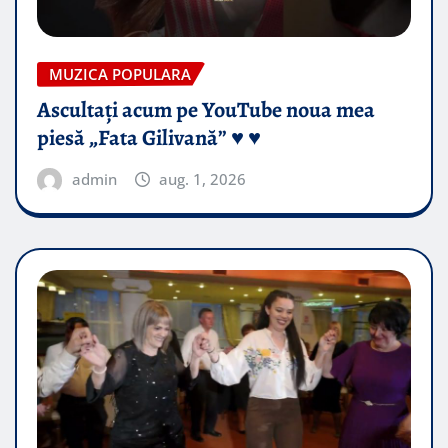
MUZICA POPULARA
Ascultați acum pe YouTube noua mea
piesă „Fata Gilivană” ♥️ ♥️
admin
aug. 1, 2026