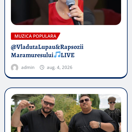
MUZICA POPULARA
@VladutaLupau&Rapsozii
Maramuresului
LIVE
admin
aug. 4, 2026