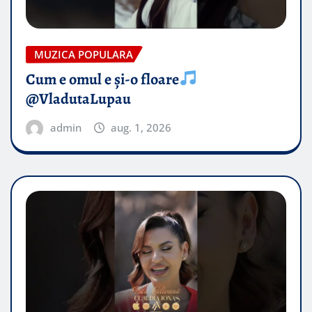
MUZICA POPULARA
Cum e omul e și-o floare
@VladutaLupau
admin
aug. 1, 2026