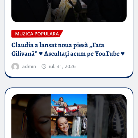
MUZICA POPULARA
Claudia a lansat noua piesă „Fata
Gilivană” ♥️ Ascultați acum pe YouTube ♥️
admin
iul. 31, 2026