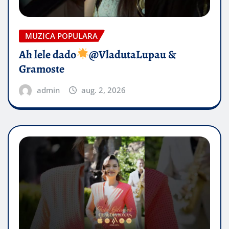
MUZICA POPULARA
Ah lele dado​
@VladutaLupau &
Gramoste
admin
aug. 2, 2026