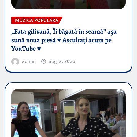
MUZICA POPULARA
„Fata gilivană, Îi băgată în seamă” așa
sună noua piesă ♥️ Ascultați acum pe
YouTube ♥️
admin
aug. 2, 2026