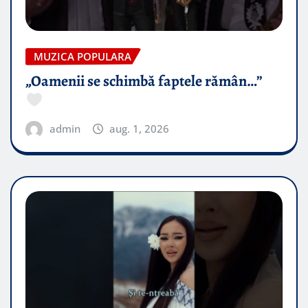
MUZICA POPULARA
„Oamenii se schimbă faptele rămân…”
admin
aug. 1, 2026