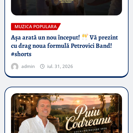
MUZICA POPULARA
Așa arată un nou început!
Vă prezint
cu drag noua formulă Petrovici Band!
#shorts
admin
iul. 31, 2026