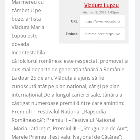
Mai mereu cu
Vladuta Lupau
zâmbetul pe
vin, mai 8, 2026 1:43pm
buze, artista
URL:
Vlăduța Maria
Embed:
Lupău este
dovada
incontestabilă
că folclorul românesc este respectat, promovat şi
dus mai departe de generaţia tânără a României.
La doar 25 de ani, Vlăduța a ajuns să fie
cunoscută atât pe plan naţional, cât şi pe plan
internaţional.De-a lungul carierei sale, tânăra a
câştigat numeroase premii dintre care amintim:
Premiul I – Festivalul Național „Rapsodia
Românească”; Premiul I – Festivalul Național
„Maria Lătărețu”; Premiul III – „Strugurele de Aur”;
Marele Premiu „Festivalul Național de Cătănie”;