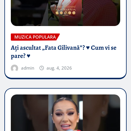
MUZICA POPULARA
Ați ascultat „Fata Gilivană”? ♥️ Cum vi se
pare? ♥️
admin
aug. 4, 2026