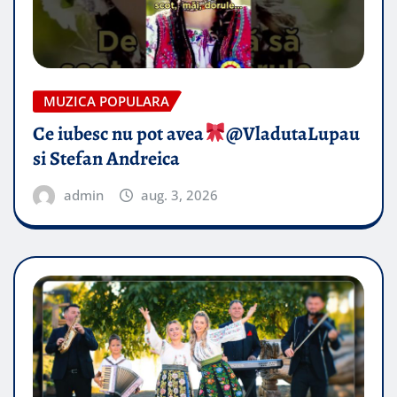
MUZICA POPULARA
Ce iubesc nu pot avea
​@VladutaLupau
si Stefan Andreica
admin
aug. 3, 2026