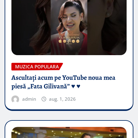
MUZICA POPULARA
Ascultați acum pe YouTube noua mea
piesă „Fata Gilivană” ♥️ ♥️
admin
aug. 1, 2026