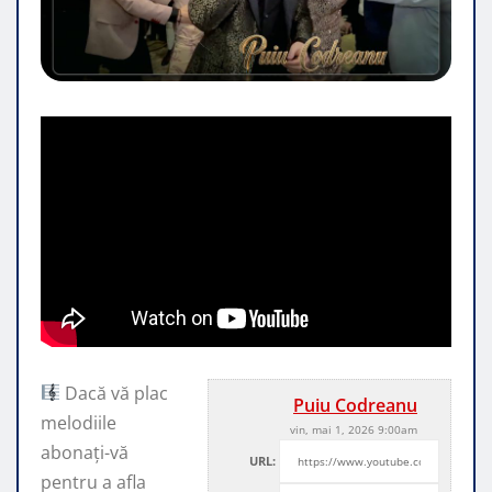
Dacă vă plac
Puiu Codreanu
melodiile
vin, mai 1, 2026 9:00am
abonați-vă
URL:
pentru a afla