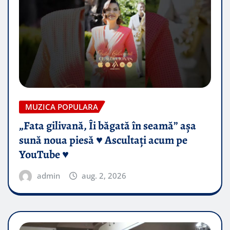
MUZICA POPULARA
„Fata gilivană, Îi băgată în seamă” așa
sună noua piesă ♥️ Ascultați acum pe
YouTube ♥️
admin
aug. 2, 2026