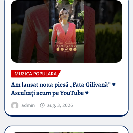
MUZICA POPULARA
Am lansat noua piesă „Fata Gilivană” ♥️
Ascultați acum pe YouTube ♥️
admin
aug. 3, 2026