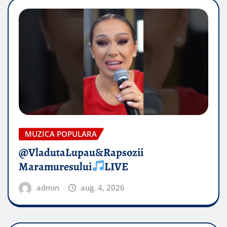
MUZICA POPULARA
@VladutaLupau&Rapsozii
Maramuresului
LIVE
admin
aug. 4, 2026