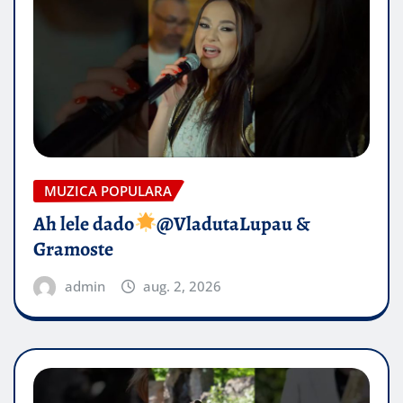
MUZICA POPULARA
Ah lele dado​
@VladutaLupau &
Gramoste
admin
aug. 2, 2026