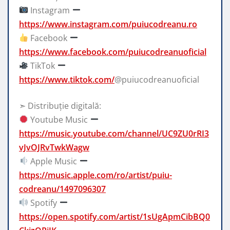
Instagram
https://www.instagram.com/puiucodreanu.ro
Facebook
https://www.facebook.com/puiucodreanuoficial
TikTok
https://www.tiktok.com/
@puiucodreanuoficial
➣ Distribuție digitală:
Youtube Music
https://music.youtube.com/channel/UC9ZU0rRI3
vJvOJRvTwkWagw
Apple Music
https://music.apple.com/ro/artist/puiu-
codreanu/1497096307
Spotify
https://open.spotify.com/artist/1sUgApmCibBQ0