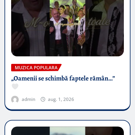
MUZICA POPULARA
„Oamenii se schimbă faptele rămân…”
admin
aug. 1, 2026