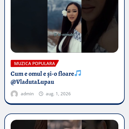
MUZICA POPULARA
Cum e omul e și-o floare
@VladutaLupau
admin
aug. 1, 2026