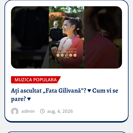
MUZICA POPULARA
Ați ascultat „Fata Gilivană”? ♥️ Cum vi se
pare? ♥️
admin
aug. 4, 2026