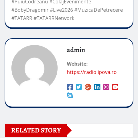
#PuiuCodreanu #ColajEvenimente
#BobyDragomir #Live2026 #MuzicaDePetrecere
#TATARR #TATARRNetwork
admin
Website:
https://radiolipova.ro
RELATED STORY