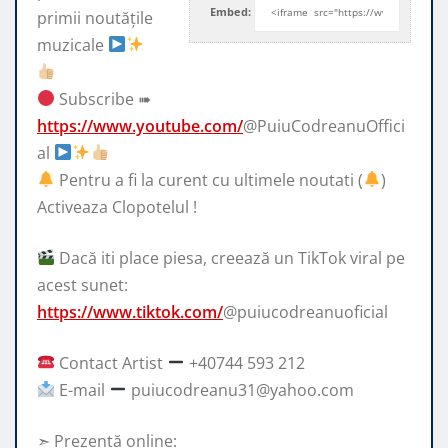
Embed:
primii noutățile
muzicale
Subscribe ➠
https://www.youtube.com/
@PuiuCodreanuOffici
al
Pentru a fi la curent cu ultimele noutati (
)
Activeaza Clopotelul !
Dacă iti place piesa, creează un TikTok viral pe
acest sunet:
https://www.tiktok.com/
@puiucodreanuoficial
Contact Artist
+40744 593 212
E-mail
puiucodreanu31@yahoo.com
➣ Prezență online: