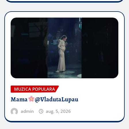
MUZICA POPULARA
Mama
@VladutaLupau
admin
aug. 5, 2026