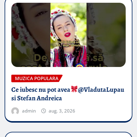
MUZICA POPULARA
Ce iubesc nu pot avea
​@VladutaLupau
si Stefan Andreica
admin
aug. 3, 2026