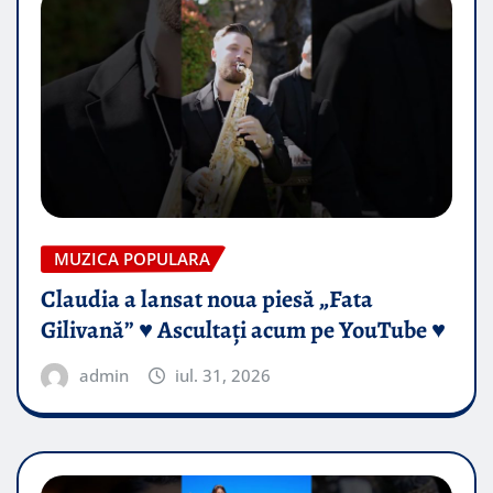
MUZICA POPULARA
Claudia a lansat noua piesă „Fata
Gilivană” ♥️ Ascultați acum pe YouTube ♥️
admin
iul. 31, 2026