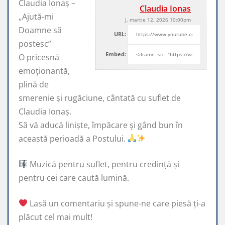
Claudia Ionaș –
Claudia Ionas
„Ajută-mi
J, martie 12, 2026 10:00pm
Doamne să
URL:
postesc”
Embed:
O pricesnă
emoționantă,
plină de
smerenie și rugăciune, cântată cu suflet de
Claudia Ionaș.
Să vă aducă liniște, împăcare și gând bun în
această perioadă a Postului.
Muzică pentru suflet, pentru credință și
pentru cei care caută lumină.
Lasă un comentariu și spune-ne care piesă ți-a
plăcut cel mai mult!