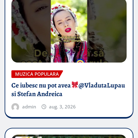
MUZICA POPULARA
Ce iubesc nu pot avea
​@VladutaLupau
si Stefan Andreica
admin
aug. 3, 2026