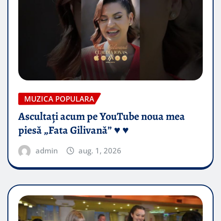
MUZICA POPULARA
Ascultați acum pe YouTube noua mea
piesă „Fata Gilivană” ♥️ ♥️
admin
aug. 1, 2026