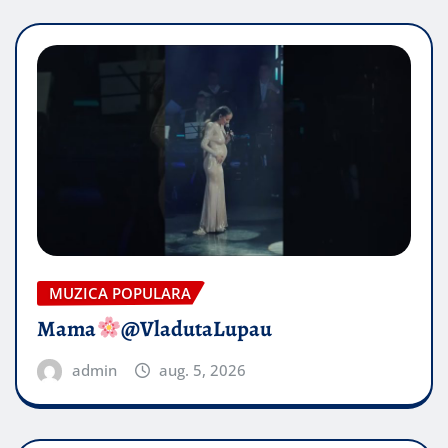
MUZICA POPULARA
Mama
@VladutaLupau
admin
aug. 5, 2026