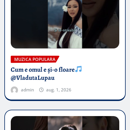
MUZICA POPULARA
Cum e omul e și-o floare
@VladutaLupau
admin
aug. 1, 2026