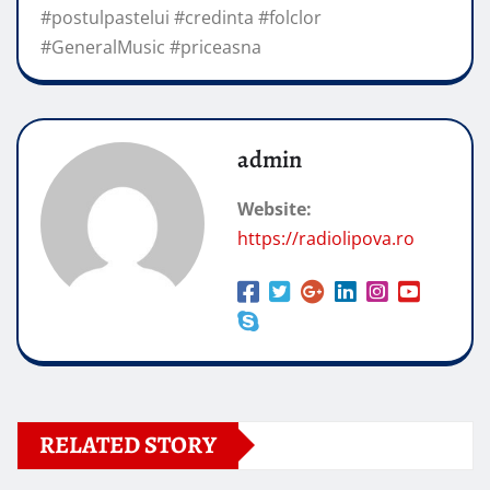
#postulpastelui #credinta #folclor
#GeneralMusic #priceasna
admin
Website:
https://radiolipova.ro
RELATED STORY