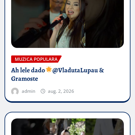
MUZICA POPULARA
Ah lele dado​
@VladutaLupau &
Gramoste
admin
aug. 2, 2026