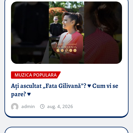
MUZICA POPULARA
Ați ascultat „Fata Gilivană”? ♥️ Cum vi se
pare? ♥️
admin
aug. 4, 2026