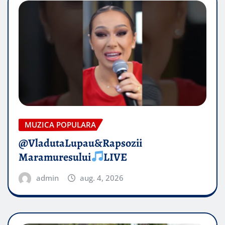
MUZICA POPULARA
@VladutaLupau&Rapsozii
Maramuresului
LIVE
admin
aug. 4, 2026