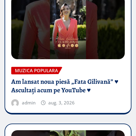
MUZICA POPULARA
Am lansat noua piesă „Fata Gilivană” ♥️
Ascultați acum pe YouTube ♥️
admin
aug. 3, 2026