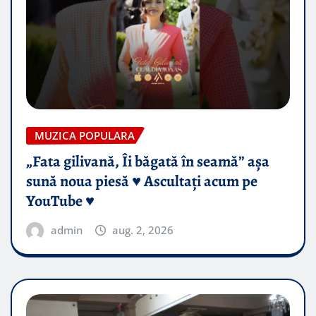
MUZICA POPULARA
„Fata gilivană, Îi băgată în seamă” așa
sună noua piesă ♥️ Ascultați acum pe
YouTube ♥️
admin
aug. 2, 2026