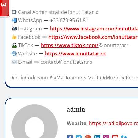
Canal Administrat de Ionut Tatar ♫
WhatsApp
+33 673 95 61 81
Instagram
https://www.instagram.com/ionuttat
Facebook
https://www.facebook.com/ionuttatar
TikTok
https://www.tiktok.com/
@ionuttatarr
Website
https://www.ionuttatar.ro
E-mail
contact@ionuttatar.ro
#PuiuCodreanu #IaMaDoamneSiMaDu #MuzicDePetre
admin
Website:
https://radiolipova.r