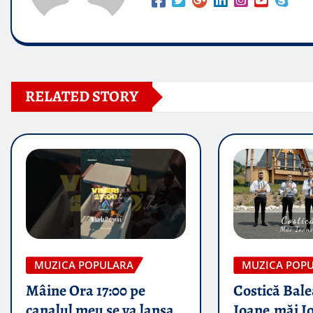
RELATED STORY
MUZICA POPULARA
MUZICA POP
Mâine Ora 17:00 pe
Costică Bale
canalul meu se va lansa
Ioane,măi I