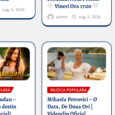
Vineri Ora 17:00
aug. 6, 2026
admin
aug. 5, 2026
ULARA
MUZICA POPULARA
rudan –
Mihaela Petrovici – O
 destin
Data, De Doua Ori |
icial]
Videoclip Oficial