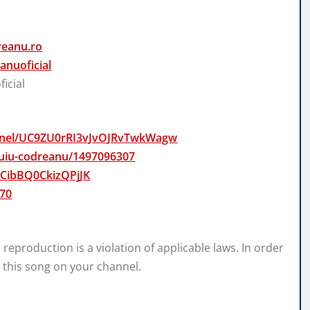
reanu.ro
nuoficial
icial
annel/UC9ZU0rRI3vJvOJRvTwkWagw
/puiu-codreanu/1497096307
mCibBQ0CkizQPjJK
970
eproduction is a violation of applicable laws. In order
 this song on your channel.