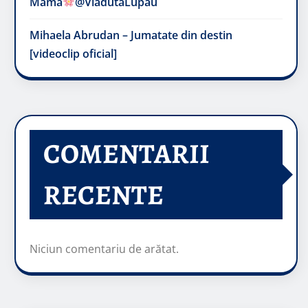
Mama
@VladutaLupau
Mihaela Abrudan – Jumatate din destin
[videoclip oficial]
COMENTARII
RECENTE
Niciun comentariu de arătat.