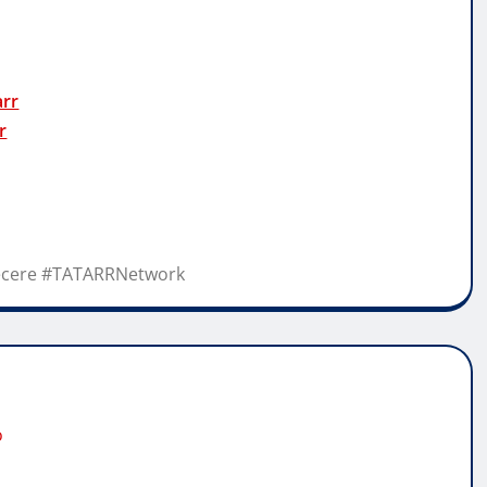
arr
r
cere #TATARRNetwork
o