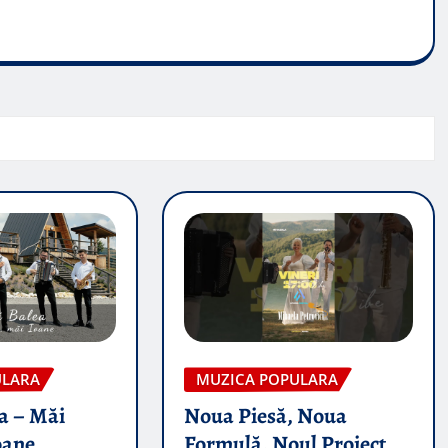
ULARA
MUZICA POPULARA
a – Măi
Noua Piesă, Noua
oane
Formulă, Noul Proiect