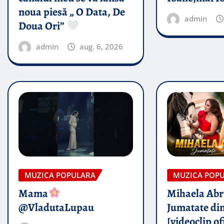
noua piesă „ O Data, De
admin
Doua Ori”
admin
aug. 6, 2026
MUZICA POPULARA
MUZICA POP
Mama
Mihaela Ab
@VladutaLupau
Jumatate din
[videoclip of