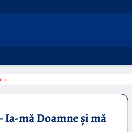
u’
 – Ia-mă Doamne și mă