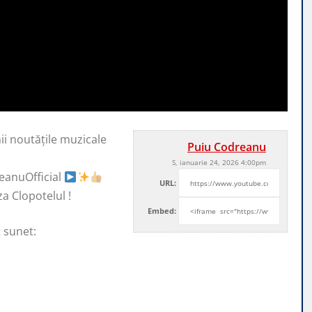
ii noutățile muzicale
Puiu Codreanu
S, ianuarie 24, 2026 4:00pm
anuOfficial
URL:
za Clopotelul !
Embed:
t sunet: