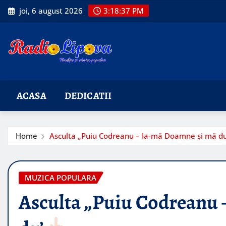
Skip
joi, 6 august 2026
3:18:38 PM
to
content
ACASA
DEDICATII
Home
Asculta „Puiu Codreanu – Ia-mă Doamne și mă d
MUZICA POPULARA
Asculta „Puiu Codreanu