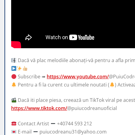
Dacă vă plac melodiile abonați-vă pentru a afla prim
Subscribe ➠
https://www.youtube.com/
@PuiuCodre
Pentru a fi la curent cu ultimele noutati (
) Activea
Dacă iti place piesa, creează un TikTok viral pe aces
https://www.tiktok.com/
@puiucodreanuoficial
Contact Artist
+40744 593 212
E-mail
puiucodreanu31@yahoo.com