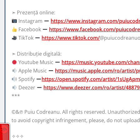
➣ Prezență online:
Instagram
https://www.instagram.com/puiucod
Facebook
https://www.facebook.com/puiucodrea
TikTok
https://www.tiktok.com/
@puiucodreanuof
➣ Distribuție digitală:
Youtube Music
https://music.youtube.com/ch
Apple Music
https://music.apple.com/ro/artist
Spotify
https://open.spotify.com/artist/1sUgAp
Deezer
https://www.deezer.com/ro/artist/4887
***
©&℗ Puiu Codreanu. All rights reserved. Unauthorized r
to avoid copyright infringement, please, do not upload
✧✧✧