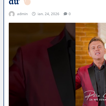
du’
admin
ian. 24, 2026
0