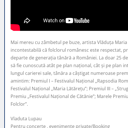
Mai mereu cu zâmbetul pe buze, artista Vlăduța Mari
incontestabilă că folclorul românesc este respectat, 
departe de generaţia tânără a României. La doar 25 de 
să fie cunoscută atât pe plan naţional, cât şi pe plan i
lungul carierei sale, tânăra a câştigat numeroase premi
amintim: Premiul I – Festivalul Național „Rapsodia Rom
Festivalul Național „Maria Lătărețu”; Premiul III – „Str
Premiu „Festivalul Național de Cătănie”; Marele Prem
Folclor”.
Vladuta Lupau
Pentru concerte , evenimente private/Booking