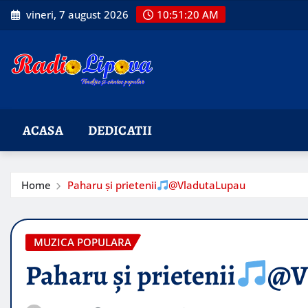
Skip
vineri, 7 august 2026
10:51:21 AM
to
content
ACASA
DEDICATII
Home
Paharu și prietenii
@VladutaLupau
MUZICA POPULARA
Paharu și prietenii
@V