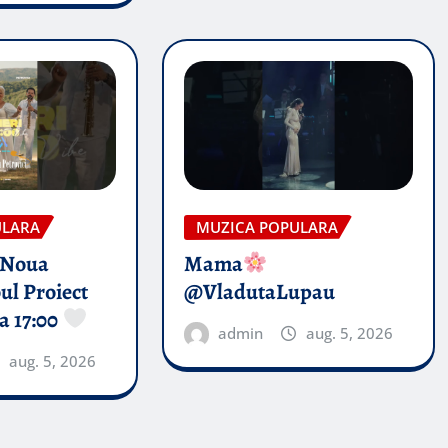
ULARA
MUZICA POPULARA
 Noua
Mama
ul Proiect
@VladutaLupau
a 17:00
admin
aug. 5, 2026
aug. 5, 2026