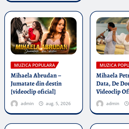
MUZICA POPULARA
MUZICA POP
Mihaela Abrudan –
Mihaela Petr
Jumatate din destin
Data, De Dou
[videoclip oficial]
Videoclip Of
admin
aug. 5, 2026
admin