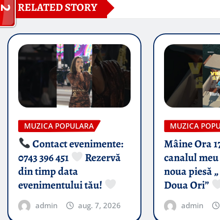
RELATED STORY
MUZICA POPULARA
MUZICA POP
Contact evenimente:
Mâine Ora 1
0743 396 451
Rezervă
canalul meu 
din timp data
noua piesă „
evenimentului tău!
Doua Ori”
admin
aug. 7, 2026
admin