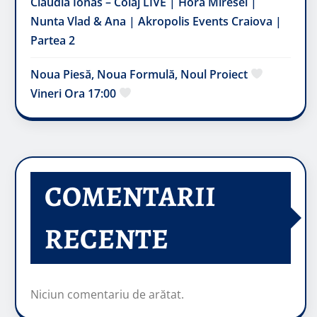
Claudia Ionas – Colaj LIVE | Hora Miresei |
Nunta Vlad & Ana | Akropolis Events Craiova |
Partea 2
Noua Piesă, Noua Formulă, Noul Proiect
Vineri Ora 17:00
COMENTARII
RECENTE
Niciun comentariu de arătat.