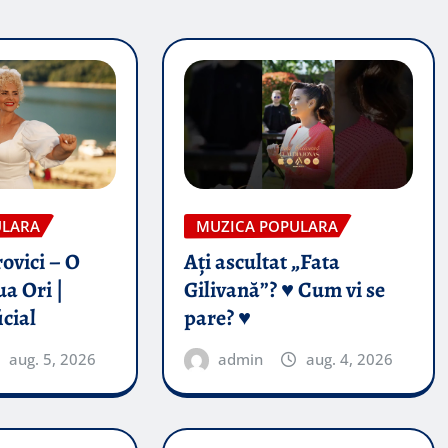
ULARA
MUZICA POPULARA
ovici – O
Ați ascultat „Fata
a Ori |
Gilivană”? ♥️ Cum vi se
icial
pare? ♥️
aug. 5, 2026
admin
aug. 4, 2026