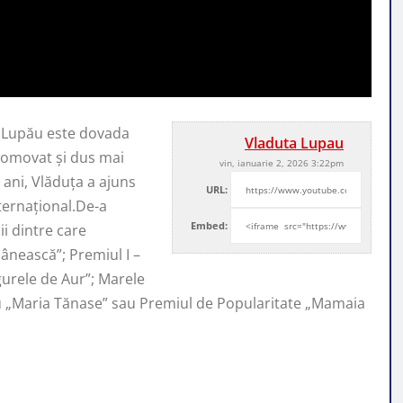
a Lupău este dovada
Vladuta Lupau
promovat şi
dus mai
vin, ianuarie 2, 2026 3:22pm
ani, Vlăduța a ajuns
URL:
nternaţional.De-a
Embed:
i dintre care
ânească”; Premiul I –
ugurele de Aur”; Marele
iu „Maria Tănase” sau Premiul de Popularitate „Mamaia