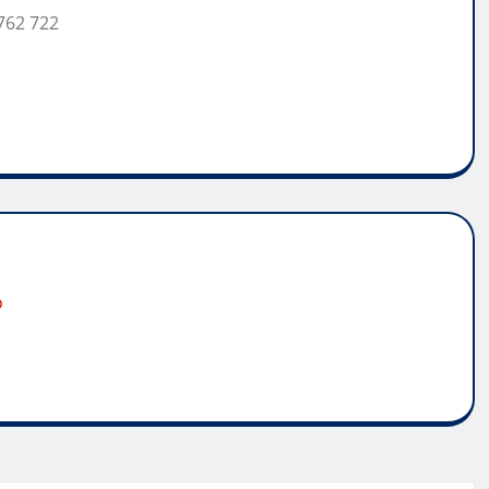
762 722
o