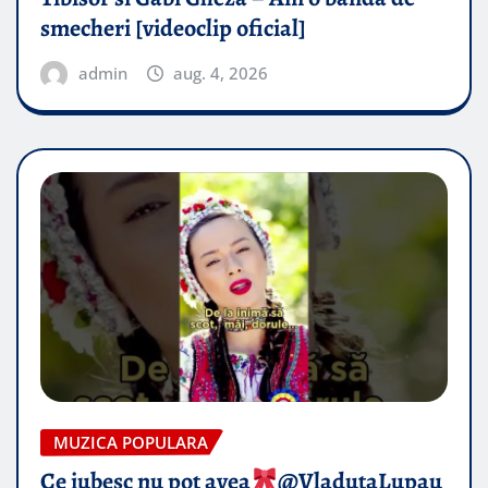
smecheri [videoclip oficial]
admin
aug. 4, 2026
MUZICA POPULARA
Ce iubesc nu pot avea
​@VladutaLupau