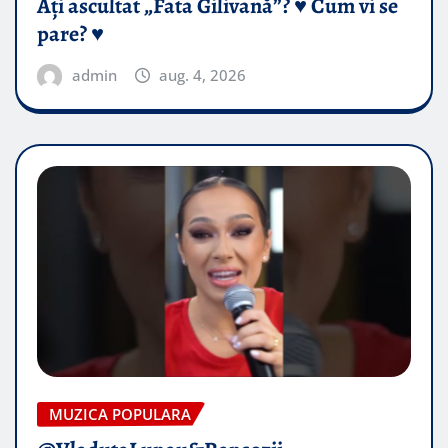
Ați ascultat „Fata Gilivană”? ♥️ Cum vi se
pare? ♥️
admin
aug. 4, 2026
MUZICA POPULARA