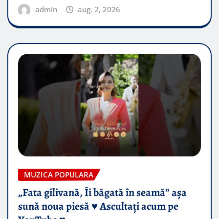
admin
aug. 2, 2026
MUZICA POPULARA
„Fata gilivană, Îi băgată în seamă” așa
sună noua piesă ♥️ Ascultați acum pe