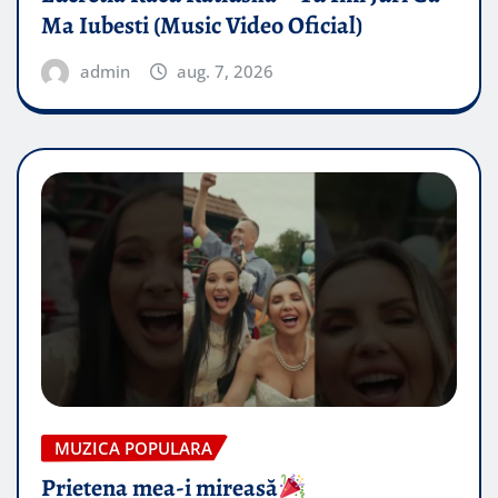
Ma Iubesti (Music Video Oficial)
admin
aug. 7, 2026
MUZICA POPULARA
Prietena mea-i mireasă​