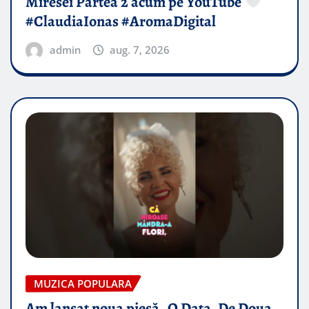
Miresei Partea 2 acum pe YouTube
#ClaudiaIonas #AromaDigital
admin
aug. 7, 2026
MUZICA POPULARA
Am lansat noua piesă „O Data, De Doua