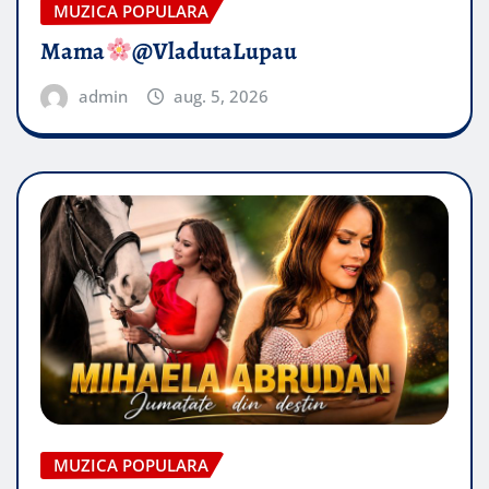
MUZICA POPULARA
Mama
@VladutaLupau
admin
aug. 5, 2026
MUZICA POPULARA