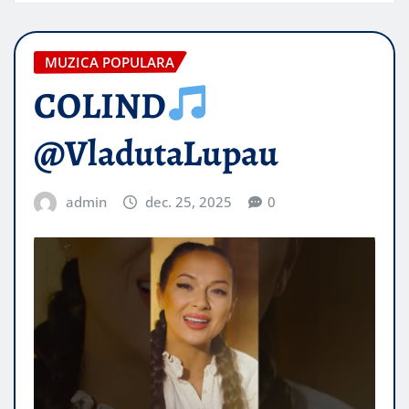
MUZICA POPULARA
COLIND
@VladutaLupau
admin
dec. 25, 2025
0