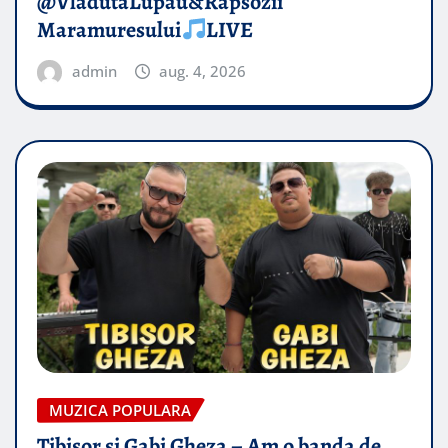
@VladutaLupau&Rapsozii
Maramuresului
LIVE
admin
aug. 4, 2026
MUZICA POPULARA
Tibisor si Gabi Gheza – Am o banda de