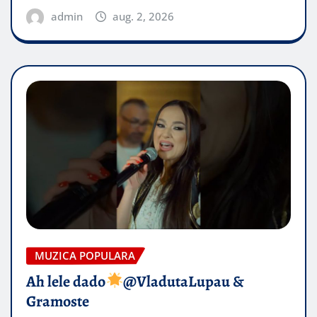
admin
aug. 2, 2026
MUZICA POPULARA
Ah lele dado​
@VladutaLupau &
Gramoste