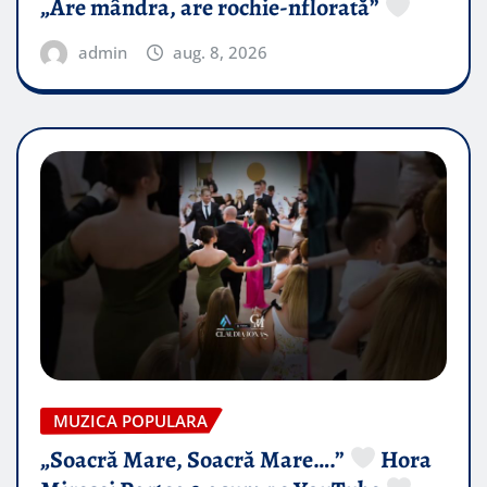
„Are mândra, are rochie-nflorată”
admin
aug. 8, 2026
MUZICA POPULARA
„Soacră Mare, Soacră Mare….”
Hora