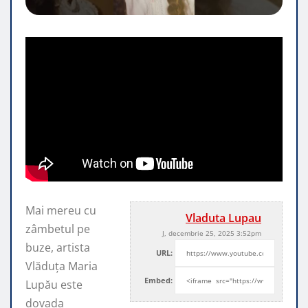
Mai mereu cu
Vladuta Lupau
zâmbetul pe
J, decembrie 25, 2025 3:52pm
buze, artista
URL:
Vlăduța Maria
Embed:
Lupău este
dovada