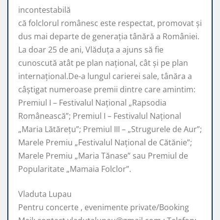
incontestabilă
că folclorul românesc este respectat, promovat şi
dus mai departe de generaţia tânără a României.
La doar 25 de ani, Vlăduța a ajuns să fie
cunoscută atât pe plan naţional, cât şi pe plan
internaţional.De-a lungul carierei sale, tânăra a
câştigat numeroase premii dintre care amintim:
Premiul I – Festivalul Național „Rapsodia
Românească”; Premiul I – Festivalul Național
„Maria Lătărețu”; Premiul III – „Strugurele de Aur”;
Marele Premiu „Festivalul Național de Cătănie”;
Marele Premiu „Maria Tănase” sau Premiul de
Popularitate „Mamaia Folclor”.
Vladuta Lupau
Pentru concerte , evenimente private/Booking