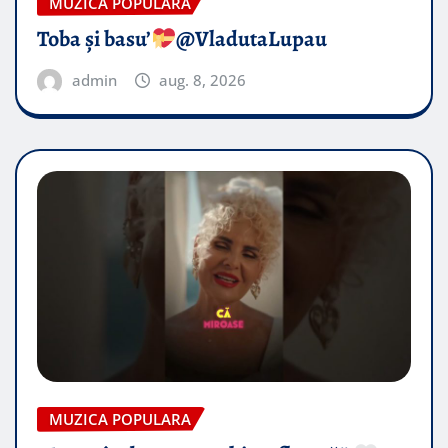
MUZICA POPULARA
Toba și basu’
@VladutaLupau
admin
aug. 8, 2026
MUZICA POPULARA