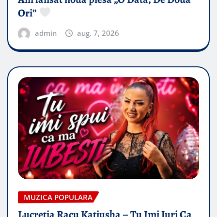
Ori”
admin
aug. 7, 2026
MUZICA POPULARA
Lucretia Racu Katiusha – Tu Imi Juri Ca