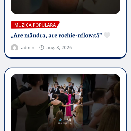
MUZICA POPULARA
„Are mândra, are rochie-nflorată”
admin
aug. 8, 2026