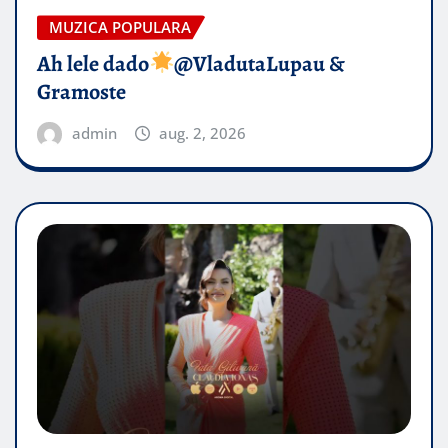
MUZICA POPULARA
Ah lele dado​
@VladutaLupau &
Gramoste
admin
aug. 2, 2026