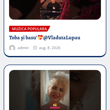
MUZICA POPULARA
Toba și basu’
@VladutaLupau
admin
aug. 8, 2026