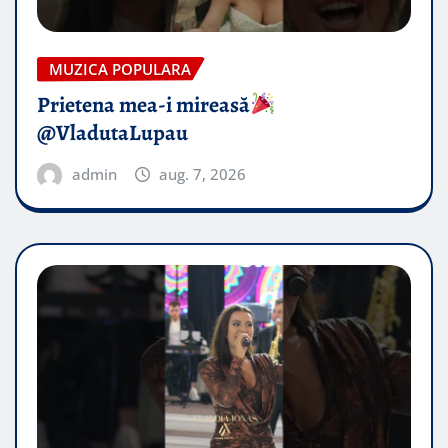
MUZICA POPULARA
Prietena mea-i mireasă​
@VladutaLupau
admin
aug. 7, 2026