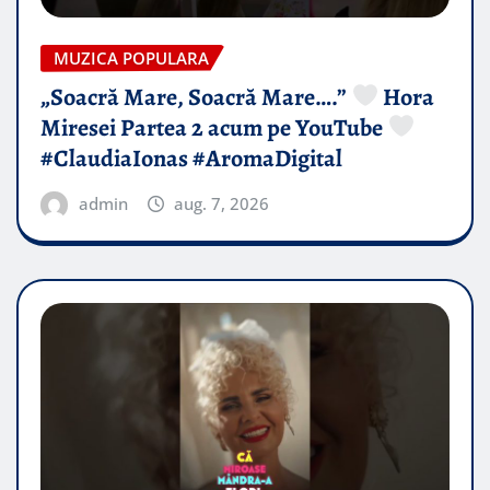
MUZICA POPULARA
„Soacră Mare, Soacră Mare….”
Hora
Miresei Partea 2 acum pe YouTube
#ClaudiaIonas #AromaDigital
admin
aug. 7, 2026