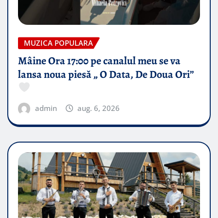
MUZICA POPULARA
Mâine Ora 17:00 pe canalul meu se va
lansa noua piesă „ O Data, De Doua Ori”
admin
aug. 6, 2026