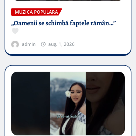
MUZICA POPULARA
„Oamenii se schimbă faptele rămân…”
admin
aug. 1, 2026