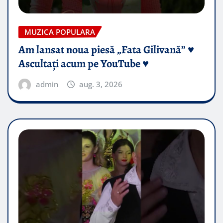
MUZICA POPULARA
Am lansat noua piesă „Fata Gilivană” ♥️
Ascultați acum pe YouTube ♥️
admin
aug. 3, 2026