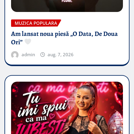
MUZICA POPULARA
Am lansat noua piesă „O Data, De Doua
Ori”
admin
aug. 7, 2026