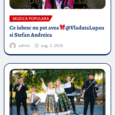
MUZICA POPULARA
Ce iubesc nu pot avea
​@VladutaLupau
si Stefan Andreica
admin
aug. 3, 2026