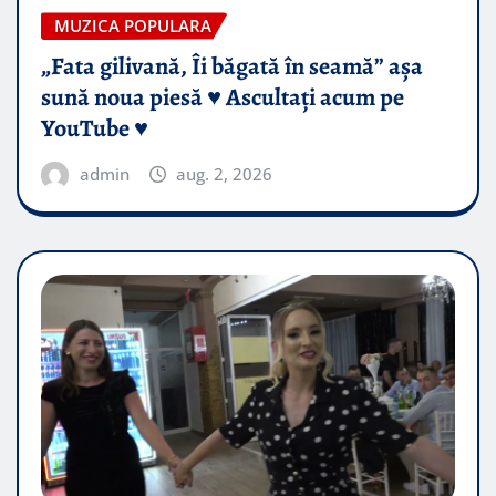
MUZICA POPULARA
„Fata gilivană, Îi băgată în seamă” așa
sună noua piesă ♥️ Ascultați acum pe
YouTube ♥️
admin
aug. 2, 2026