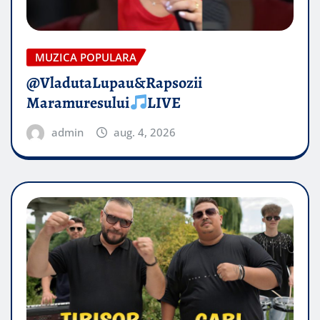
MUZICA POPULARA
@VladutaLupau&Rapsozii
Maramuresului
LIVE
admin
aug. 4, 2026