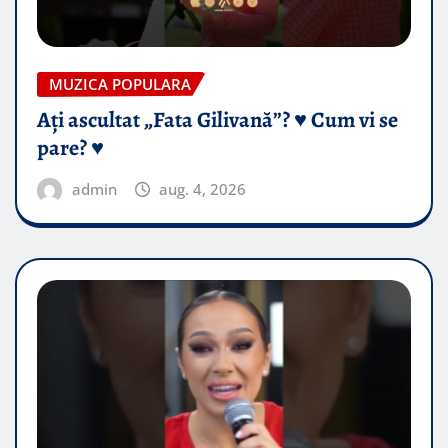
MUZICA POPULARA
Ați ascultat „Fata Gilivană”? ♥️ Cum vi se
pare? ♥️
admin
aug. 4, 2026