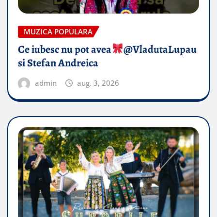
MUZICA POPULARA
Ce iubesc nu pot avea
​@VladutaLupau
si Stefan Andreica
admin
aug. 3, 2026