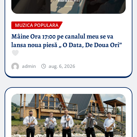
MUZICA POPULARA
Mâine Ora 17:00 pe canalul meu se va
lansa noua piesă „ O Data, De Doua Ori”
admin
aug. 6, 2026