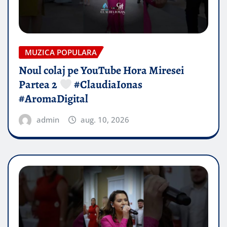
MUZICA POPULARA
Noul colaj pe YouTube Hora Miresei
Partea 2
#ClaudiaIonas
#AromaDigital
admin
aug. 10, 2026