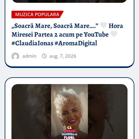
MUZICA POPULARA
„Soacră Mare, Soacră Mare….”
Hora
Miresei Partea 2 acum pe YouTube
#ClaudiaIonas #AromaDigital
admin
aug. 7, 2026