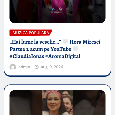
MUZICA POPULARA
„Hai lume la veselie…”
Hora Miresei
Partea 2 acum pe YouTube
#ClaudiaIonas #AromaDigital
admin
aug. 9, 2026