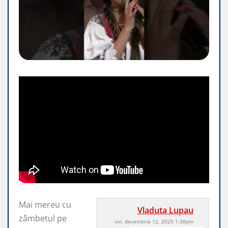
Mai mereu cu
Vladuta Lupau
zâmbetul pe
vin, decembrie 12, 2025 1:38pm