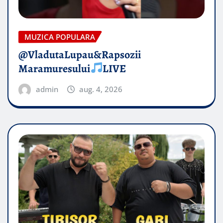
MUZICA POPULARA
@VladutaLupau&Rapsozii
Maramuresului
LIVE
admin
aug. 4, 2026