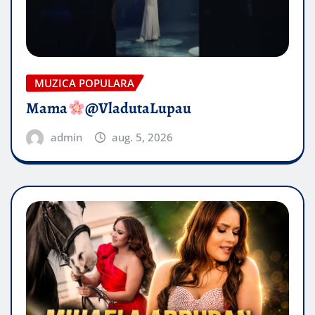
MUZICA POPULARA
Mama
@VladutaLupau
admin
aug. 5, 2026