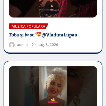
MUZICA POPULARA
Toba și basu’
@VladutaLupau
admin
aug. 8, 2026