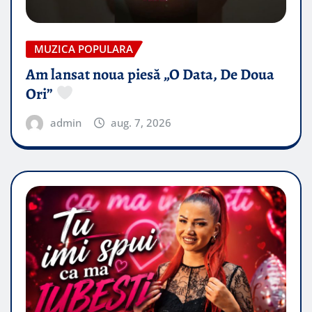
MUZICA POPULARA
Am lansat noua piesă „O Data, De Doua
Ori”
admin
aug. 7, 2026