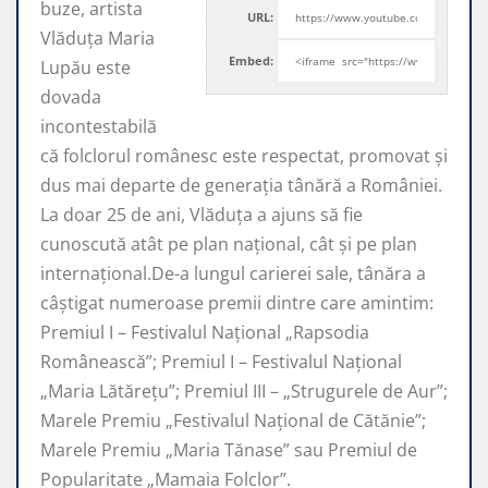
buze, artista
URL:
Vlăduța Maria
Embed:
Lupău este
dovada
incontestabilă
că folclorul românesc este respectat, promovat şi
dus mai departe de generaţia tânără a României.
La doar 25 de ani, Vlăduța a ajuns să fie
cunoscută atât pe plan naţional, cât şi pe plan
internaţional.De-a lungul carierei sale, tânăra a
câştigat numeroase premii dintre care amintim:
Premiul I – Festivalul Național „Rapsodia
Românească”; Premiul I – Festivalul Național
„Maria Lătărețu”; Premiul III – „Strugurele de Aur”;
Marele Premiu „Festivalul Național de Cătănie”;
Marele Premiu „Maria Tănase” sau Premiul de
Popularitate „Mamaia Folclor”.