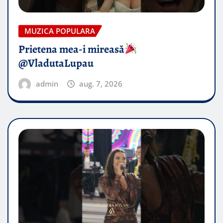
MUZICA POPULARA
Prietena mea-i mireasă​
@VladutaLupau
admin
aug. 7, 2026