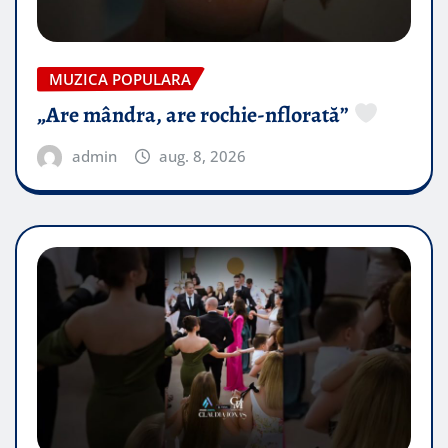
MUZICA POPULARA
„Are mândra, are rochie-nflorată”
admin
aug. 8, 2026