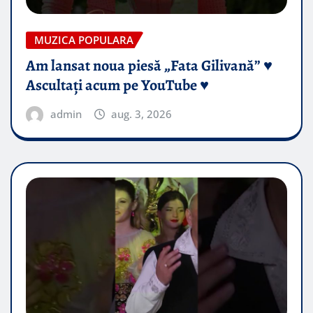
MUZICA POPULARA
Am lansat noua piesă „Fata Gilivană” ♥️
Ascultați acum pe YouTube ♥️
admin
aug. 3, 2026