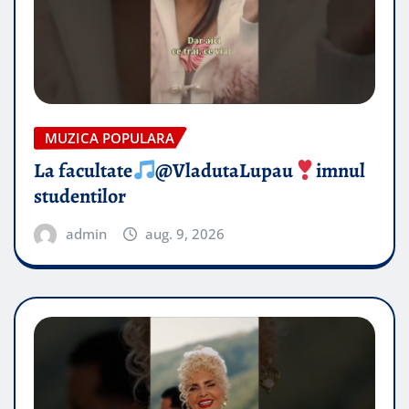
MUZICA POPULARA
La facultate
@VladutaLupau
imnul
studentilor
admin
aug. 9, 2026