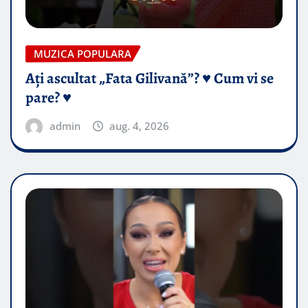
MUZICA POPULARA
Ați ascultat „Fata Gilivană”? ♥️ Cum vi se
pare? ♥️
admin
aug. 4, 2026