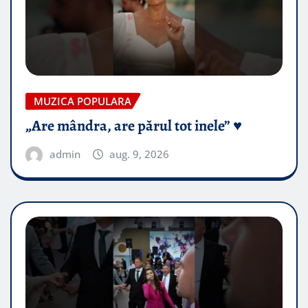
MUZICA POPULARA
„Are mândra, are părul tot inele” ♥️
admin
aug. 9, 2026