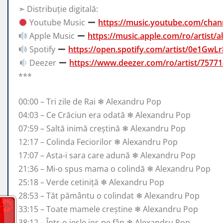
➣ Distribuție digitală:
Youtube Music
https://music.youtube.com/c
Apple Music
https://music.apple.com/ro/artist
Spotify
https://open.spotify.com/artist/0e1Gw
Deezer
https://www.deezer.com/ro/artist/7577
***
00:00 – Tri zile de Rai ❄ Alexandru Pop
04:03 – Ce Crăciun era odată ❄ Alexandru Pop
07:59 – Saltă inimă creștină ❄ Alexandru Pop
12:17 – Colinda Feciorilor ❄ Alexandru Pop
17:07 – Asta-i sara care adună ❄ Alexandru Pop
21:36 – Mi-o spus mama o colindă ❄ Alexandru Pop
25:18 – Verde cetiniță ❄ Alexandru Pop
28:53 – Tăt pământu o colindat ❄ Alexandru Pop
33:15 – Toate mamele creștine ❄ Alexandru Pop
38:12 – Într-o iesle jos pe fân ❄ Alexandru Pop