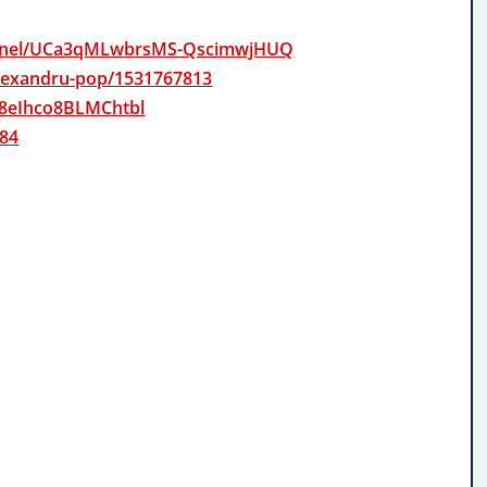
hannel/UCa3qMLwbrsMS-QscimwjHUQ
/alexandru-pop/1531767813
Lr8eIhco8BLMChtbl
184