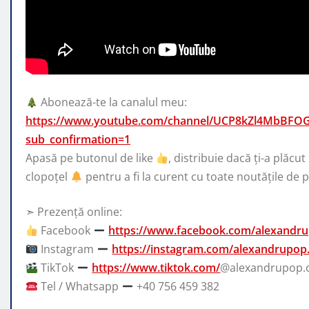
Abonează-te la canalul meu:
https://www.youtube.com/channel/UCP8kZl4MbBF
sub_confirmation=1
Apasă pe butonul de like
, distribuie dacă ți-a plăcut
clopoțel
pentru a fi la curent cu toate noutățile de p
➣ Prezență online:
Facebook
https://www.facebook.com/alexand
Instagram
https://instagram.com/alexandrupop.o
TikTok
https://www.tiktok.com/
@alexandrupop.of
Tel / Whatsapp
+40 756 459 382