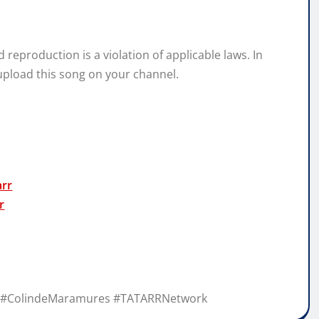
reproduction is a violation of applicable laws. In
upload this song on your channel.
arr
r
un #ColindeMaramures #TATARRNetwork