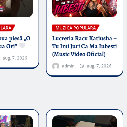
ULARA
MUZICA POPULARA
oua piesă „O
Lucretia Racu Katiusha –
ua Ori”
Tu Imi Juri Ca Ma Iubesti
(Music Video Oficial)
aug. 7, 2026
admin
aug. 7, 2026