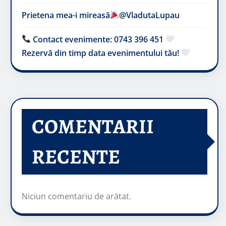
Prietena mea-i mireasă​
@VladutaLupau
Contact evenimente: 0743 396 451
Rezervă din timp data evenimentului tău!
COMENTARII
RECENTE
Niciun comentariu de arătat.