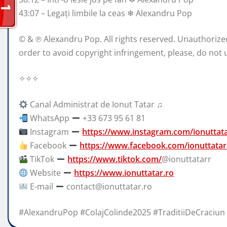
43:07 – Legați limbile la ceas ❄ Alexandru Pop
© & ℗ Alexandru Pop. All rights reserved. Unauthorized 
order to avoid copyright infringement, please, do not 
✧✧✧
Canal Administrat de Ionut Tatar ♫
WhatsApp
+33 673 95 61 81
Instagram
https://www.instagram.com/ionuttat
Facebook
https://www.facebook.com/ionuttatar
TikTok
https://www.tiktok.com/
@ionuttatarr
Website
https://www.ionuttatar.ro
E-mail
contact@ionuttatar.ro
#AlexandruPop #ColajColinde2025 #TraditiiDeCraci