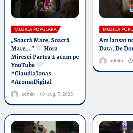
MUZICA POPULARA
MUZICA POP
„Soacră Mare, Soacră
Am lansat n
Mare….”
Hora
Data, De Do
Miresei Partea 2 acum pe
admin
YouTube
#ClaudiaIonas
#AromaDigital
admin
aug. 7, 2026