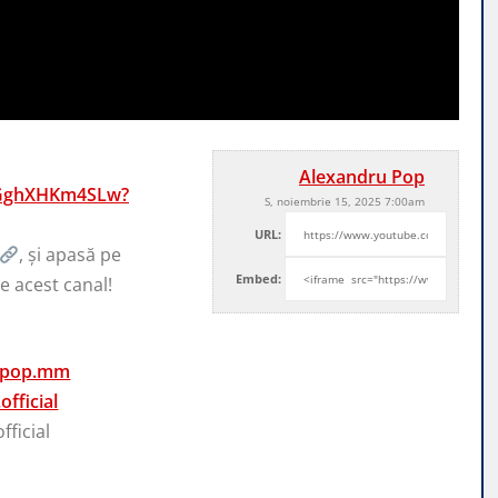
Alexandru Pop
OGghXHKm4SLw?
S, noiembrie 15, 2025 7:00am
URL:
, și
apasă pe
Embed:
e acest canal!
rupop.mm
fficial
ficial