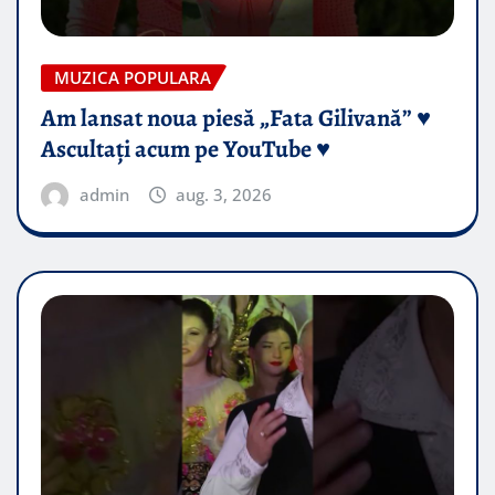
MUZICA POPULARA
Am lansat noua piesă „Fata Gilivană” ♥️
Ascultați acum pe YouTube ♥️
admin
aug. 3, 2026