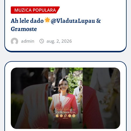
MUZICA POPULARA
Ah lele dado​
@VladutaLupau &
Gramoste
admin
aug. 2, 2026