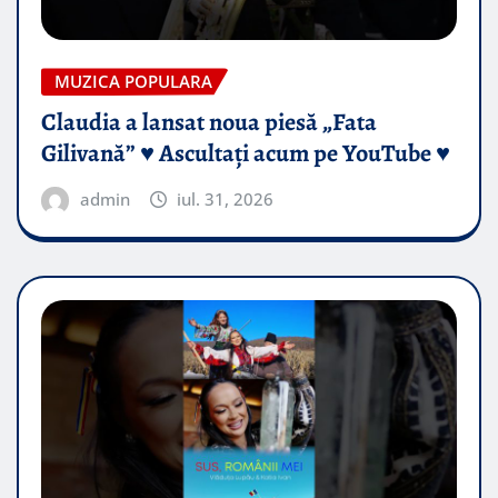
MUZICA POPULARA
Claudia a lansat noua piesă „Fata
Gilivană” ♥️ Ascultați acum pe YouTube ♥️
admin
iul. 31, 2026