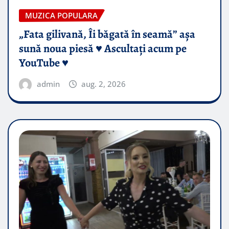
MUZICA POPULARA
„Fata gilivană, Îi băgată în seamă” așa
sună noua piesă ♥️ Ascultați acum pe
YouTube ♥️
admin
aug. 2, 2026