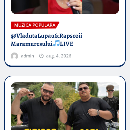
MUZICA POPULARA
@VladutaLupau&Rapsozii
Maramuresului
LIVE
admin
aug. 4, 2026