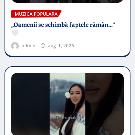
MUZICA POPULARA
„Oamenii se schimbă faptele rămân…”
admin
aug. 1, 2026