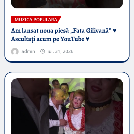
MUZICA POPULARA
Am lansat noua piesă „Fata Gilivană” ♥️
Ascultați acum pe YouTube ♥️
admin
iul. 31, 2026