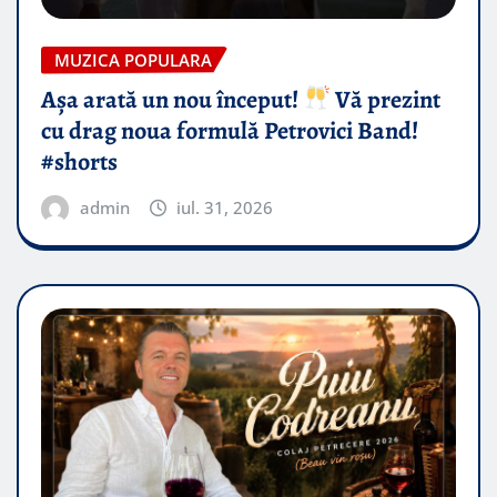
MUZICA POPULARA
Așa arată un nou început!
Vă prezint
cu drag noua formulă Petrovici Band!
#shorts
admin
iul. 31, 2026