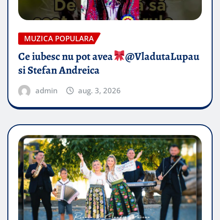
MUZICA POPULARA
Ce iubesc nu pot avea
​@VladutaLupau
si Stefan Andreica
admin
aug. 3, 2026