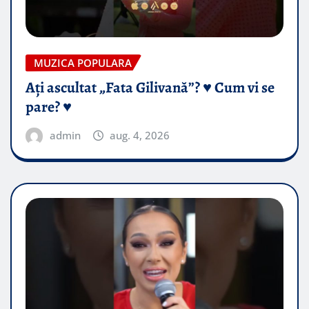
MUZICA POPULARA
Ați ascultat „Fata Gilivană”? ♥️ Cum vi se
pare? ♥️
admin
aug. 4, 2026