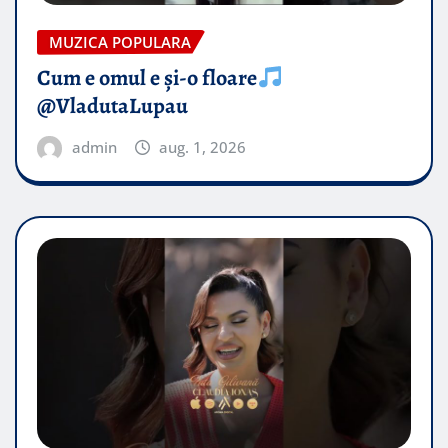
MUZICA POPULARA
Cum e omul e și-o floare
@VladutaLupau
admin
aug. 1, 2026