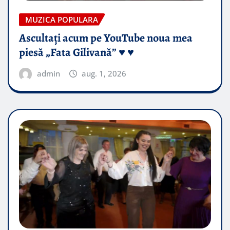
MUZICA POPULARA
Ascultați acum pe YouTube noua mea
piesă „Fata Gilivană” ♥️ ♥️
admin
aug. 1, 2026