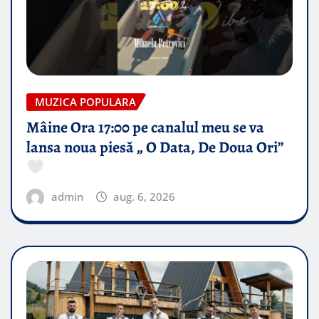
MUZICA POPULARA
Mâine Ora 17:00 pe canalul meu se va
lansa noua piesă „ O Data, De Doua Ori”
admin
aug. 6, 2026