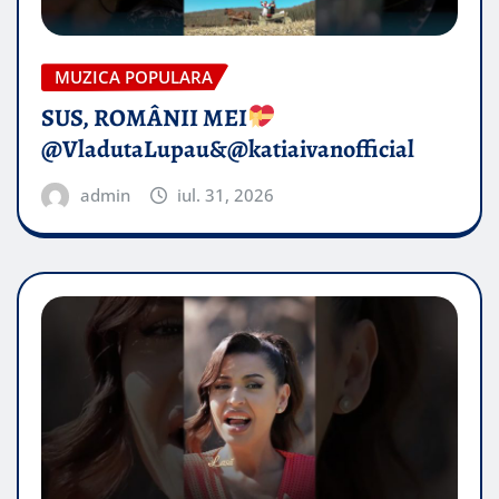
MUZICA POPULARA
SUS, ROMÂNII MEI
@VladutaLupau&@katiaivanofficial
admin
iul. 31, 2026