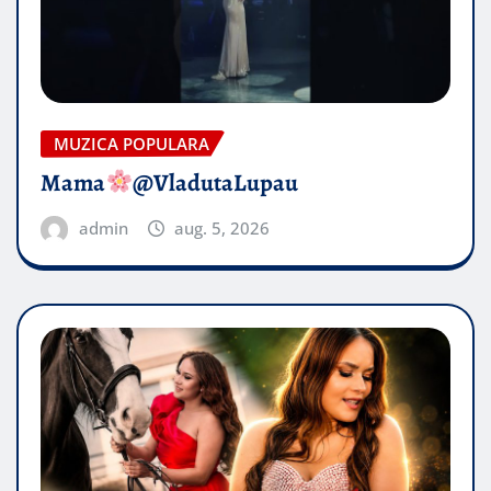
MUZICA POPULARA
Mama
@VladutaLupau
admin
aug. 5, 2026