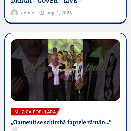
DRAGĂ – COVER – LIVE –
admin
aug. 1, 2026
MUZICA POPULARA
„Oamenii se schimbă faptele rămân…”