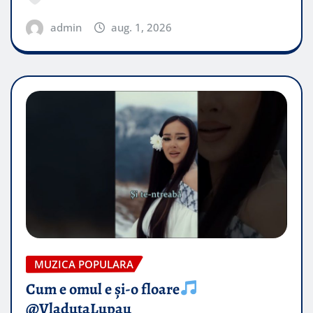
admin
aug. 1, 2026
MUZICA POPULARA
Cum e omul e și-o floare
@VladutaLupau