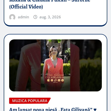
(Official Video)
admin
aug. 3, 2026
MUZICA POPULARA
Am lansat noua piesă „Fata Gilivană” ♥️