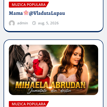
MUZICA POPULARA
Mama
@VladutaLupau
admin
aug. 5, 2026
MUZICA POPULARA