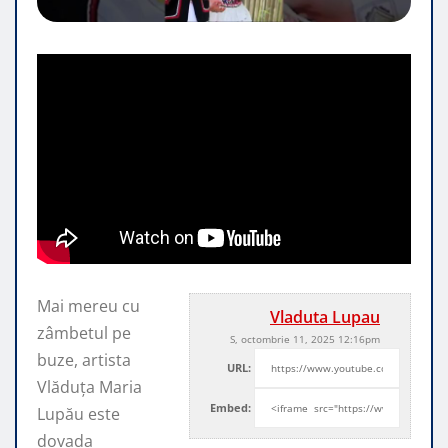
Mai mereu cu
Vladuta Lupau
zâmbetul pe
S, octombrie 11, 2025 12:16pm
buze, artista
URL:
Vlăduța Maria
Embed:
Lupău este
dovada