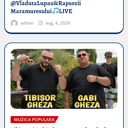
@VladutaLupau&Rapsozii
Maramuresului
LIVE
admin
aug. 4, 2026
MUZICA POPULARA