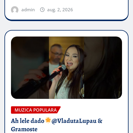
admin
aug. 2, 2026
MUZICA POPULARA
Ah lele dado​
@VladutaLupau &
Gramoste