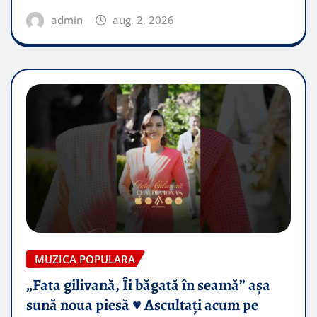
admin
aug. 2, 2026
MUZICA POPULARA
„Fata gilivană, Îi băgată în seamă” așa
sună noua piesă ♥️ Ascultați acum pe