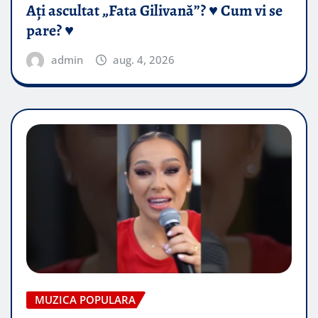
Ați ascultat „Fata Gilivană”? ♥️ Cum vi se
pare? ♥️
admin
aug. 4, 2026
MUZICA POPULARA