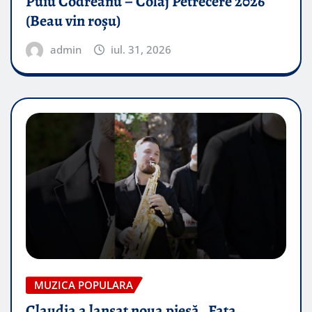
Puiu Codreanu – Colaj Petrecere 2026
(Beau vin roșu)
admin
iul. 31, 2026
MUZICA POPULARA
Claudia a lansat noua piesă „Fata