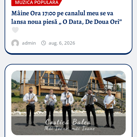
MUZICA POPULARA
Mâine Ora 17:00 pe canalul meu se va
lansa noua piesă „ O Data, De Doua Ori”
admin
aug. 6, 2026