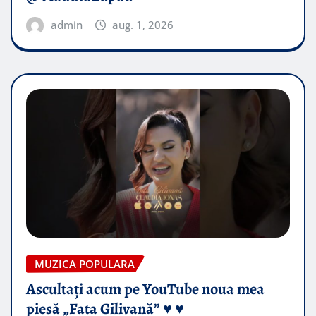
admin
aug. 1, 2026
MUZICA POPULARA
Ascultați acum pe YouTube noua mea
piesă „Fata Gilivană” ♥️ ♥️