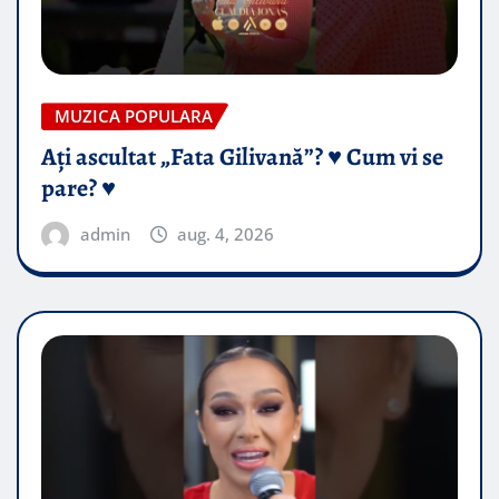
MUZICA POPULARA
Ați ascultat „Fata Gilivană”? ♥️ Cum vi se
pare? ♥️
admin
aug. 4, 2026