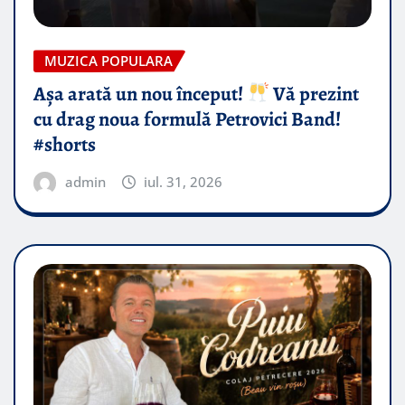
MUZICA POPULARA
Așa arată un nou început!
Vă prezint
cu drag noua formulă Petrovici Band!
#shorts
admin
iul. 31, 2026