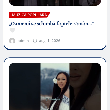
MUZICA POPULARA
„Oamenii se schimbă faptele rămân…”
admin
aug. 1, 2026