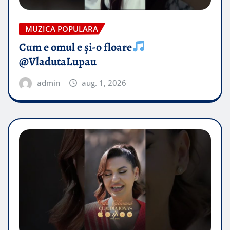
MUZICA POPULARA
Cum e omul e și-o floare
@VladutaLupau
admin
aug. 1, 2026