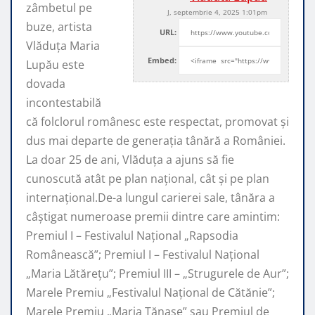
zâmbetul pe
J, septembrie 4, 2025 1:01pm
buze, artista
URL:
Vlăduța Maria
Embed:
Lupău este
dovada
incontestabilă
că folclorul românesc este respectat, promovat şi
dus mai departe de generaţia tânără a României.
La doar 25 de ani, Vlăduța a ajuns să fie
cunoscută atât pe plan naţional, cât şi pe plan
internaţional.De-a lungul carierei sale, tânăra a
câştigat numeroase premii dintre care amintim:
Premiul I – Festivalul Național „Rapsodia
Românească”; Premiul I – Festivalul Național
„Maria Lătărețu”; Premiul III – „Strugurele de Aur”;
Marele Premiu „Festivalul Național de Cătănie”;
Marele Premiu „Maria Tănase” sau Premiul de