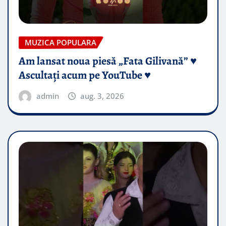
MUZICA POPULARA
Am lansat noua piesă „Fata Gilivană” ♥️
Ascultați acum pe YouTube ♥️
admin
aug. 3, 2026