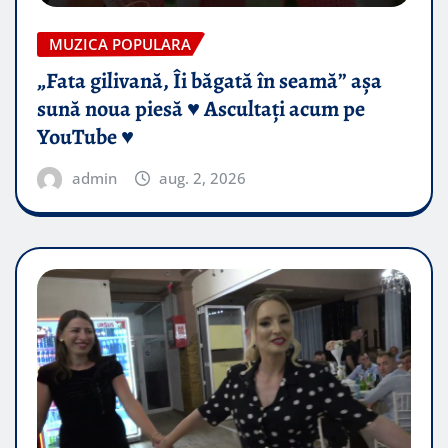
MUZICA POPULARA
„Fata gilivană, Îi băgată în seamă” așa
sună noua piesă ♥️ Ascultați acum pe
YouTube ♥️
admin
aug. 2, 2026