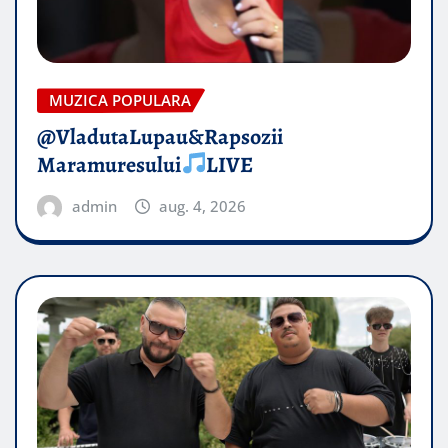
MUZICA POPULARA
@VladutaLupau&Rapsozii
Maramuresului
LIVE
admin
aug. 4, 2026