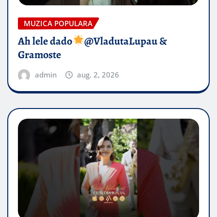
MUZICA POPULARA
Ah lele dado​
@VladutaLupau &
Gramoste
admin
aug. 2, 2026