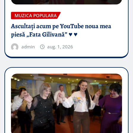
MUZICA POPULARA
Ascultați acum pe YouTube noua mea
piesă „Fata Gilivană” ♥️ ♥️
admin
aug. 1, 2026