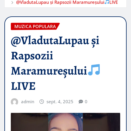
@VladutaLupau și Rapsozii Maramureșului
LIVE
MUZICA POPULARA
@VladutaLupau și
Rapsozii
Maramureșului
LIVE
admin
sept. 4, 2025
0