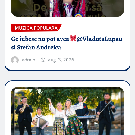
MUZICA POPULARA
Ce iubesc nu pot avea
​@VladutaLupau
si Stefan Andreica
admin
aug. 3, 2026