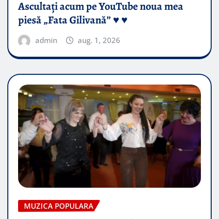
Ascultați acum pe YouTube noua mea
piesă „Fata Gilivană” ♥️ ♥️
admin
aug. 1, 2026
MUZICA POPULARA