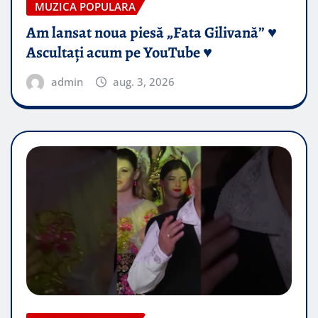
MUZICA POPULARA
Am lansat noua piesă „Fata Gilivană” ♥️
Ascultați acum pe YouTube ♥️
admin
aug. 3, 2026