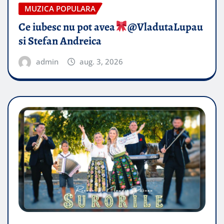
MUZICA POPULARA
Ce iubesc nu pot avea
​@VladutaLupau
si Stefan Andreica
admin
aug. 3, 2026