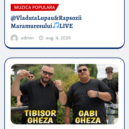
MUZICA POPULARA
@VladutaLupau&Rapsozii
Maramuresului
LIVE
admin
aug. 4, 2026