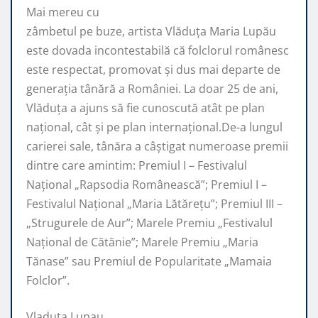
Mai mereu cu
zâmbetul pe buze, artista Vlăduța
Maria Lupău
este dovada incontestabilă că folclorul românesc
este respectat, promovat şi dus mai departe de
generaţia tânără a României. La doar 25 de ani,
Vlăduța a ajuns să fie cunoscută atât pe plan
naţional, cât şi pe plan internaţional.De-a lungul
carierei sale, tânăra a câştigat numeroase premii
dintre care amintim: Premiul I – Festivalul
Național „Rapsodia Românească”; Premiul I –
Festivalul Național „Maria Lătărețu”; Premiul III –
„Strugurele de Aur”; Marele Premiu „Festivalul
Național de Cătănie”; Marele Premiu „Maria
Tănase” sau Premiul de Popularitate „Mamaia
Folclor”.
Vladuta Lupau