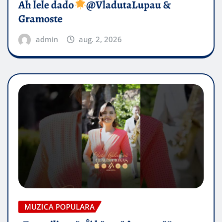
Ah lele dado​
@VladutaLupau &
Gramoste
admin
aug. 2, 2026
MUZICA POPULARA