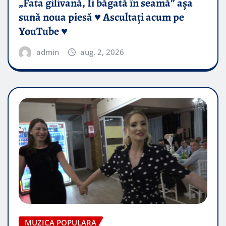
„Fata gilivană, Îi băgată în seamă” așa
sună noua piesă ♥️ Ascultați acum pe
YouTube ♥️
admin
aug. 2, 2026
MUZICA POPULARA