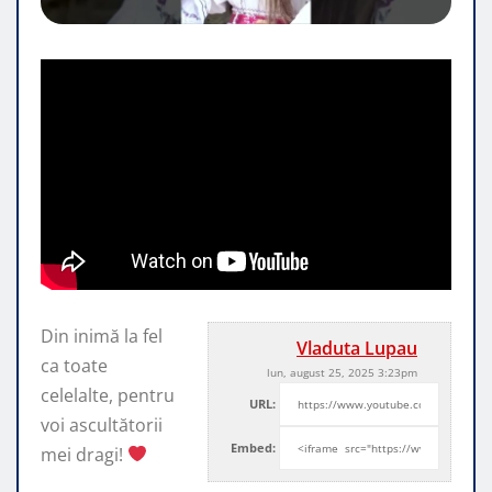
Din inimă la fel
Vladuta Lupau
ca toate
lun, august 25, 2025 3:23pm
celelalte, pentru
URL:
voi ascultătorii
Embed:
mei dragi!