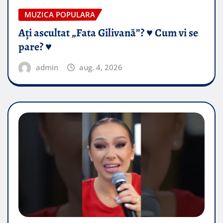
MUZICA POPULARA
Ați ascultat „Fata Gilivană”? ♥️ Cum vi se
pare? ♥️
admin
aug. 4, 2026