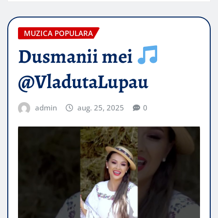
MUZICA POPULARA
Dusmanii mei
@VladutaLupau
admin
aug. 25, 2025
0