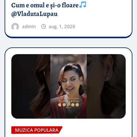
Cum e omul e și-o floare
@VladutaLupau
admin
aug. 1, 2026
MUZICA POPULARA