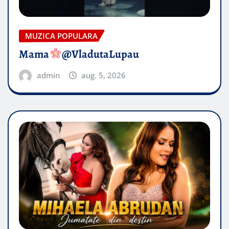
MUZICA POPULARA
Mama
@VladutaLupau
admin
aug. 5, 2026