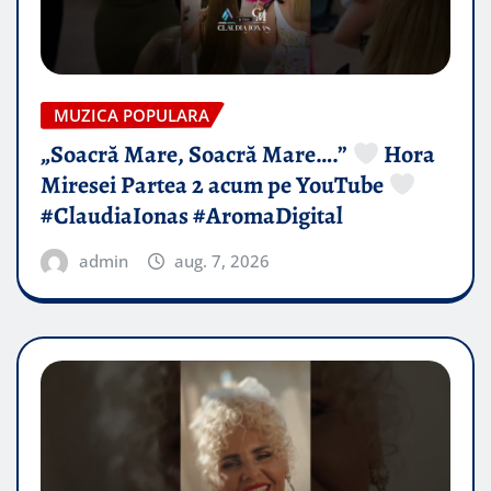
MUZICA POPULARA
„Soacră Mare, Soacră Mare….”
Hora
Miresei Partea 2 acum pe YouTube
#ClaudiaIonas #AromaDigital
admin
aug. 7, 2026