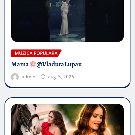
MUZICA POPULARA
Mama
@VladutaLupau
admin
aug. 5, 2026