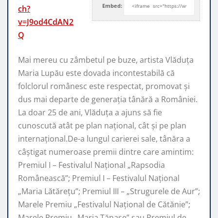
Embed:
ch?
v=J9od4CdAN2
Q
Mai mereu cu zâmbetul pe buze, artista Vlăduța
Maria Lupău este dovada incontestabilă că
folclorul românesc
este respectat, promovat şi
dus mai departe de generaţia tânără a României.
La doar 25 de ani, Vlăduța a ajuns să fie
cunoscută atât pe plan naţional, cât şi pe plan
internaţional.De-a lungul carierei sale, tânăra a
câştigat numeroase premii dintre care amintim:
Premiul I – Festivalul Național „Rapsodia
Românească”; Premiul I – Festivalul Național
„Maria Lătărețu”; Premiul III – „Strugurele de Aur”;
Marele Premiu „Festivalul Național de Cătănie”;
Marele Premiu „Maria Tănase” sau Premiul de