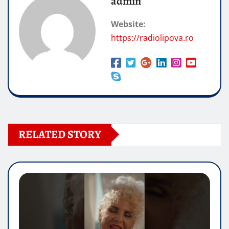
admin
Website:
https://radiolipova.ro
RELATED STORY