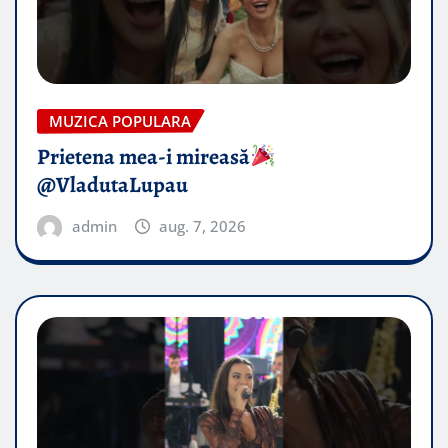
MUZICA POPULARA
Prietena mea-i mireasă​
@VladutaLupau
admin
aug. 7, 2026