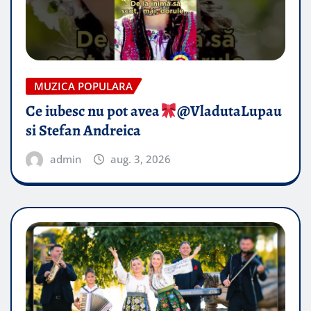
MUZICA POPULARA
Ce iubesc nu pot avea
​@VladutaLupau
si Stefan Andreica
admin
aug. 3, 2026