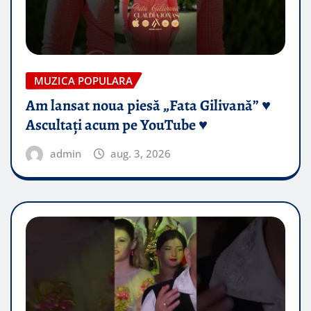
MUZICA POPULARA
Am lansat noua piesă „Fata Gilivană” ♥️
Ascultați acum pe YouTube ♥️
admin
aug. 3, 2026