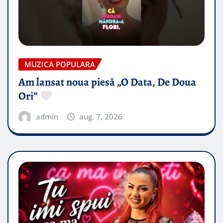
MUZICA POPULARA
Am lansat noua piesă „O Data, De Doua
Ori”
admin
aug. 7, 2026