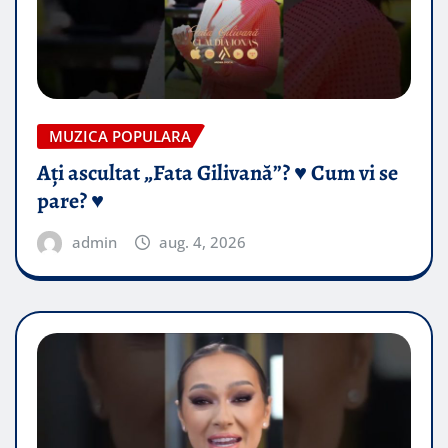
MUZICA POPULARA
Ați ascultat „Fata Gilivană”? ♥️ Cum vi se
pare? ♥️
admin
aug. 4, 2026