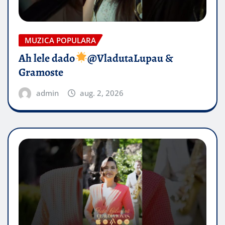
MUZICA POPULARA
Ah lele dado​
@VladutaLupau &
Gramoste
admin
aug. 2, 2026