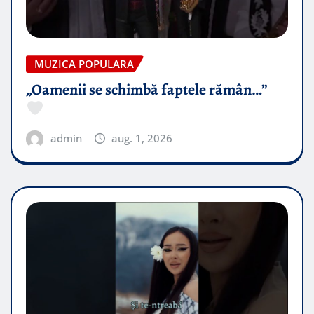
MUZICA POPULARA
„Oamenii se schimbă faptele rămân…”
admin
aug. 1, 2026