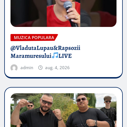
MUZICA POPULARA
@VladutaLupau&Rapsozii
Maramuresului
LIVE
admin
aug. 4, 2026