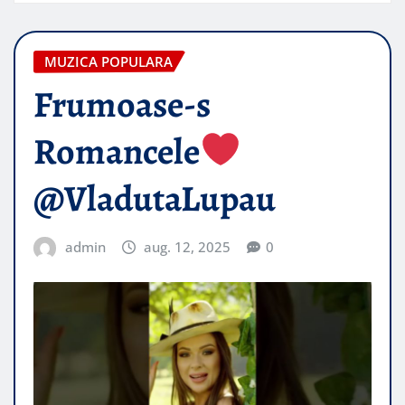
MUZICA POPULARA
Frumoase-s
Romancele
@VladutaLupau
admin
aug. 12, 2025
0