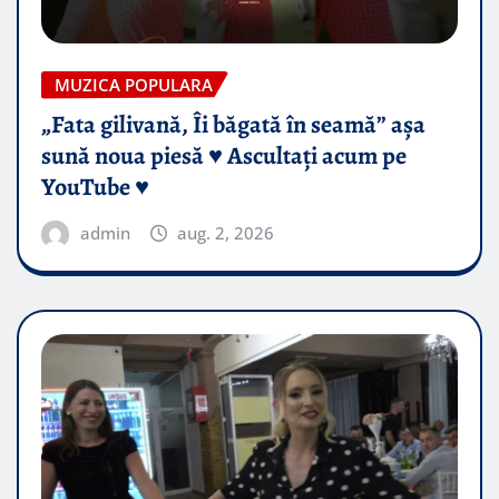
MUZICA POPULARA
„Fata gilivană, Îi băgată în seamă” așa
sună noua piesă ♥️ Ascultați acum pe
YouTube ♥️
admin
aug. 2, 2026