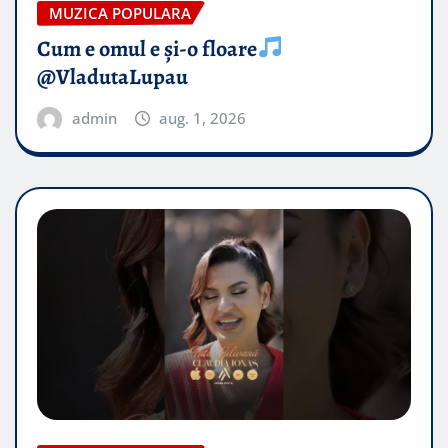
MUZICA POPULARA
Cum e omul e și-o floare
@VladutaLupau
admin
aug. 1, 2026