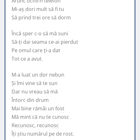
Arunc ochii-n telefon
Mi-aș dori mult să fi tu
Să prind trei ore să dorm
Încă sper c-o să mă suni
Să-ți dai seama ce-ai pierdut
Pe omul care ți-a dat
Tot ce a avut.
M-a luat un dor nebun
Și îmi vine să te sun
Dar nu vreau să mă
Întorc din drum
Mai bine rămâi un fost
Mă mint că nu te cunosc
Recunosc, recunosc
Îți știu numărul pe de rost.