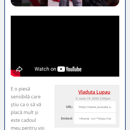
E o piesă
Vladuta Lupau
sensibilă care
S, iunie 14, 2025 2:05pm
știu ca o să vă
URL:
placă mult și
Embed:
este cadoul
meu pentru voi