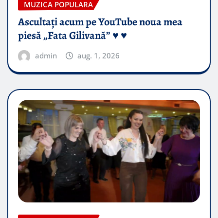
MUZICA POPULARA
Ascultați acum pe YouTube noua mea
piesă „Fata Gilivană” ♥️ ♥️
admin
aug. 1, 2026