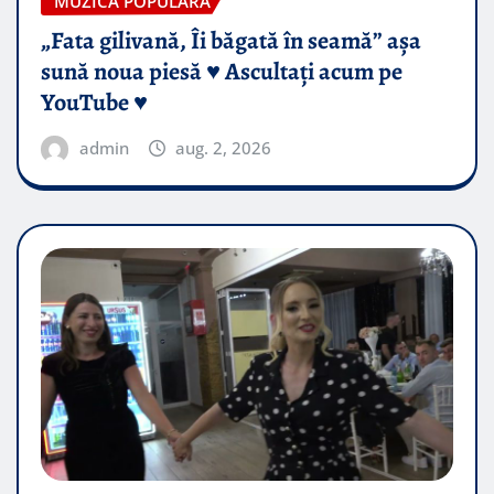
MUZICA POPULARA
„Fata gilivană, Îi băgată în seamă” așa
sună noua piesă ♥️ Ascultați acum pe
YouTube ♥️
admin
aug. 2, 2026