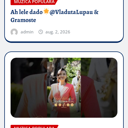
MUZICA POPULARA
Ah lele dado​
@VladutaLupau &
Gramoste
admin
aug. 2, 2026