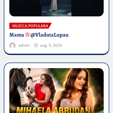
MUZICA POPULARA
Mama
@VladutaLupau
admin
aug. 5, 2026