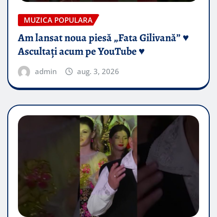
MUZICA POPULARA
Am lansat noua piesă „Fata Gilivană” ♥️
Ascultați acum pe YouTube ♥️
admin
aug. 3, 2026