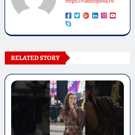
https://radiolipova.ro
RELATED STORY