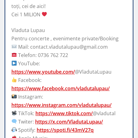
toți, cei
de aici!
Cei 1 MILION
Vladuta Lupau
Pentru concerte , evenimente private/Booking
Mail: contact.vladutalupau@gmail.com
Telefon: 0736 762 722
YouTube:
https://www.youtube.com/
@VladutaLupau
Facebook:
https://www.facebook.com/vladutalupau/
Instagram:
https://www.instagram.com/vladutalupau/
TikTok:
https://www.tiktok.com/
@vladutal
Twiter:
https://x.com/VladutaLupau/
Spotify:
https://spoti.fi/43mV27q