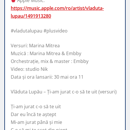
Apple Music:
https://music.apple.com/ro/artist/vladuta-
lupau/1491913280
#vladutalupau #plusvideo
Versuri: Marina Mitrea
Muzică : Marina Mitrea & Embby
Orchestrație, mix & master : Embby
Video: studio Nik
Data și ora lansarii: 30 mai ora 11
Vlăduta Lupău – Ți-am jurat c-o să te uit (versuri)
Ți-am jurat c-o să te uit
Dar eu încă te aștept
Mi-am jurat până și mie
C-o să mi te scot din piept.