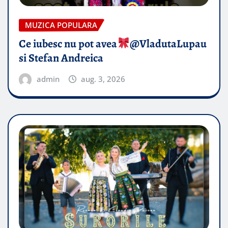
MUZICA POPULARA
Ce iubesc nu pot avea
​@VladutaLupau
si Stefan Andreica
admin
aug. 3, 2026