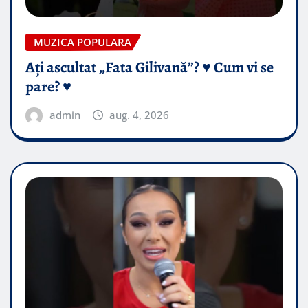
MUZICA POPULARA
Ați ascultat „Fata Gilivană”? ♥️ Cum vi se
pare? ♥️
admin
aug. 4, 2026