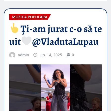
MUZICA POPULARA
Ți-am jurat c-o să te
uit
@VladutaLupau
admin
iun. 14, 2025
0