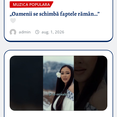
MUZICA POPULARA
„Oamenii se schimbă faptele rămân…”
admin
aug. 1, 2026