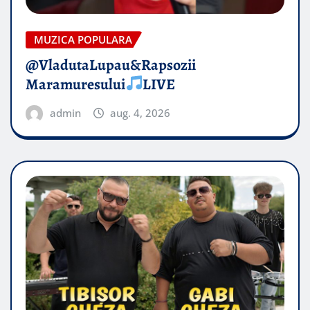
MUZICA POPULARA
@VladutaLupau&Rapsozii
Maramuresului
LIVE
admin
aug. 4, 2026