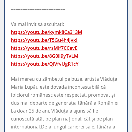
–––––––––––––––––––––––
Va mai invit să ascultați:
https://youtu.be/kymk8Ca313M
https://youtu.be/T5Gu4h4JvxI
https://youtu.be/rsMif7CCevE
https://youtu.be/8G0lI9yTvLM
https://youtu.be/QlVfvUgR1cY
Mai mereu cu zâmbetul pe buze, artista Vlăduța
Maria Lupău este dovada incontestabilă că
folclorul românesc este respectat, promovat şi
dus mai departe de generaţia tânără a României.
La doar 25 de ani, Vlăduța a ajuns să fie
cunoscută atât pe plan naţional, cât şi pe plan
internaţional.De-a lungul carierei sale, tânăra a