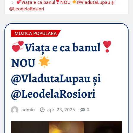
Viața e ca banul
NOU
@VladutaLupau și
@LeodelaRosiori
MUZICA POPULARA
Viața e ca banul
NOU
@VladutaLupau și
@LeodelaRosiori
admin
apr. 23, 2025
0