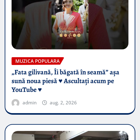
MUZICA POPULARA
„Fata gilivană, Îi băgată în seamă” așa
sună noua piesă ♥️ Ascultați acum pe
YouTube ♥️
admin
aug. 2, 2026