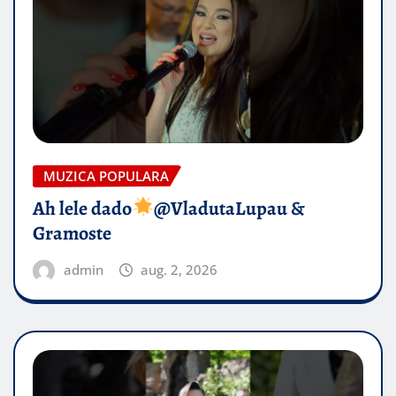
MUZICA POPULARA
Ah lele dado​
@VladutaLupau &
Gramoste
admin
aug. 2, 2026