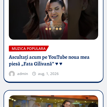
MUZICA POPULARA
Ascultați acum pe YouTube noua mea
piesă „Fata Gilivană” ♥️ ♥️
admin
aug. 1, 2026