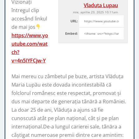
Vizionați
Vladuta Lupau
întregul clip
mie, aprilie 23, 2025 10:11am
accesând linkul
URL:
de mai jos
Embed:
https://www.yo
utube.com/wat
ch?
v=4n5IYFCjw-Y
Mai mereu cu zâmbetul pe buze, artista Vlăduța
Maria Lupău
este dovada incontestabilă că
folclorul românesc este respectat, promovat şi
dus mai departe de generaţia tânără a României.
La doar 25 de ani, Vlăduța a ajuns să fie
cunoscută atât pe plan naţional, cât şi pe plan
internaţional.De-a lungul carierei sale, tânăra a
câştigat numeroase premii dintre care amintim: