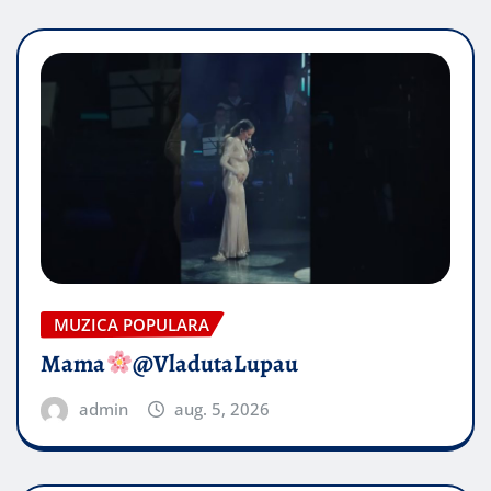
MUZICA POPULARA
Mama
@VladutaLupau
admin
aug. 5, 2026