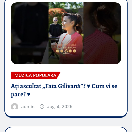
MUZICA POPULARA
Ați ascultat „Fata Gilivană”? ♥️ Cum vi se
pare? ♥️
admin
aug. 4, 2026