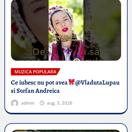
MUZICA POPULARA
Ce iubesc nu pot avea
​@VladutaLupau
si Stefan Andreica
admin
aug. 3, 2026