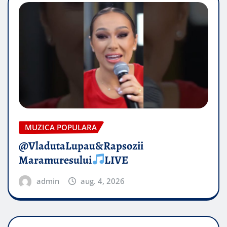
MUZICA POPULARA
@VladutaLupau&Rapsozii
Maramuresului
LIVE
admin
aug. 4, 2026