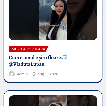
MUZICA POPULARA
Cum e omul e și-o floare
@VladutaLupau
admin
aug. 1, 2026