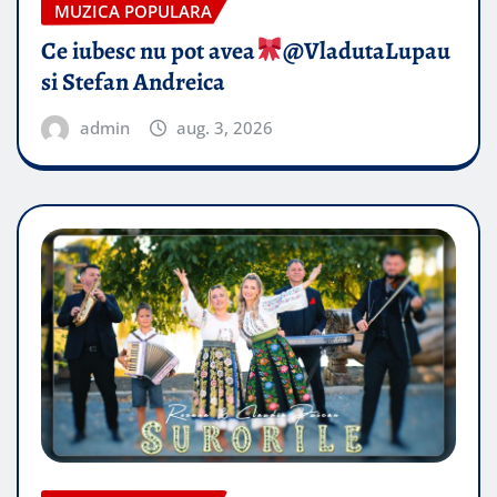
MUZICA POPULARA
Ce iubesc nu pot avea
​@VladutaLupau
si Stefan Andreica
admin
aug. 3, 2026