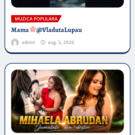
MUZICA POPULARA
Mama
@VladutaLupau
admin
aug. 5, 2026