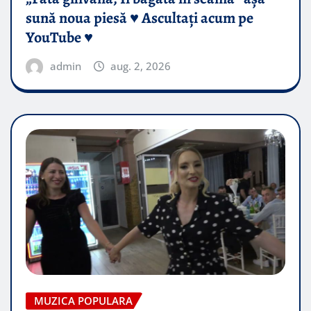
sună noua piesă ♥️ Ascultați acum pe
YouTube ♥️
admin
aug. 2, 2026
MUZICA POPULARA