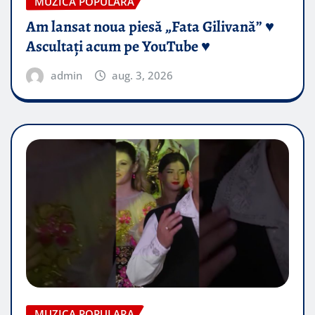
MUZICA POPULARA
Am lansat noua piesă „Fata Gilivană” ♥️
Ascultați acum pe YouTube ♥️
admin
aug. 3, 2026
MUZICA POPULARA