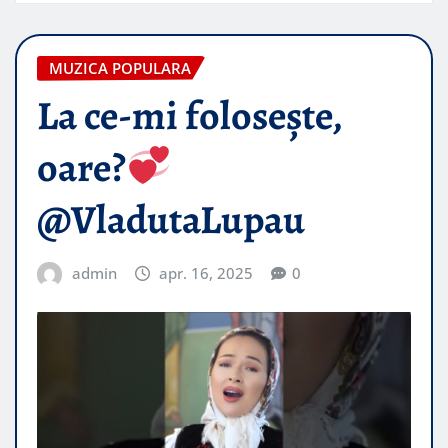
MUZICA POPULARA
La ce-mi folosește,
oare?
@VladutaLupau
admin
apr. 16, 2025
0