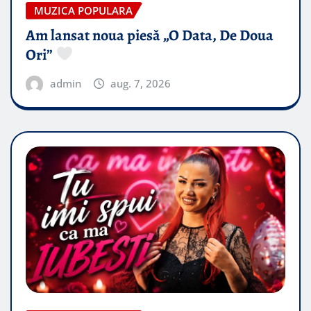
MUZICA POPULARA
Am lansat noua piesă „O Data, De Doua
Ori”
admin
aug. 7, 2026