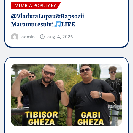
MUZICA POPULARA
@VladutaLupau&Rapsozii
Maramuresului
LIVE
admin
aug. 4, 2026