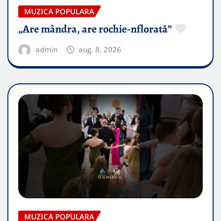
MUZICA POPULARA
„Are mândra, are rochie-nflorată”
admin
aug. 8, 2026
MUZICA POPULARA