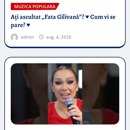
MUZICA POPULARA
Ați ascultat „Fata Gilivană”? ♥️ Cum vi se
pare? ♥️
admin
aug. 4, 2026