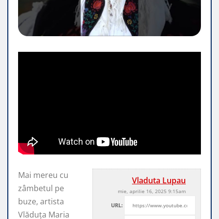
Mai mereu cu
Vladuta Lupau
zâmbetul pe
mie, aprilie 16, 2025 9:15am
buze, artista
URL:
Vlăduța Maria