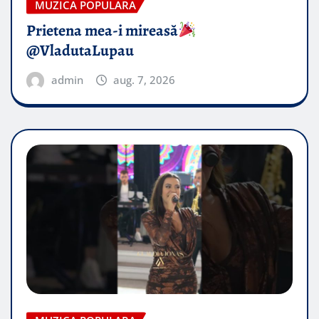
MUZICA POPULARA
Prietena mea-i mireasă​
@VladutaLupau
admin
aug. 7, 2026