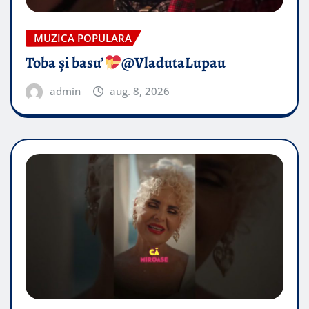
MUZICA POPULARA
Toba și basu’
@VladutaLupau
admin
aug. 8, 2026