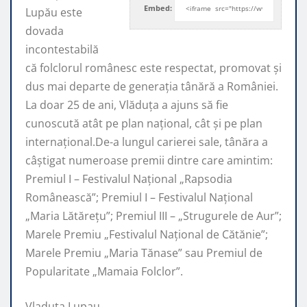
Embed:
Lupău este
dovada
incontestabilă
că folclorul românesc este respectat, promovat şi
dus mai departe de generaţia tânără a României.
La doar 25 de ani, Vlăduța a ajuns să fie
cunoscută atât pe plan naţional, cât şi pe plan
internaţional.De-a lungul carierei sale, tânăra a
câştigat numeroase premii dintre care amintim:
Premiul I – Festivalul Național „Rapsodia
Românească”; Premiul I – Festivalul Național
„Maria Lătărețu”; Premiul III – „Strugurele de Aur”;
Marele Premiu „Festivalul Național de Cătănie”;
Marele Premiu „Maria Tănase” sau Premiul de
Popularitate „Mamaia Folclor”.
Vladuta Lupau