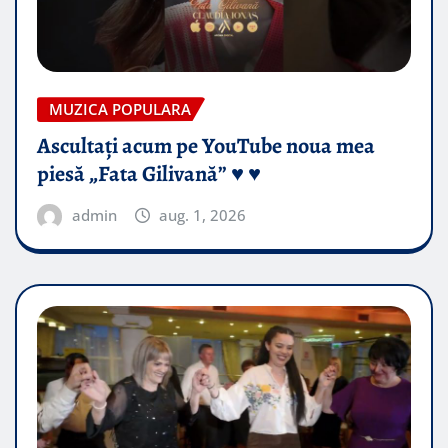
MUZICA POPULARA
Ascultați acum pe YouTube noua mea
piesă „Fata Gilivană” ♥️ ♥️
admin
aug. 1, 2026