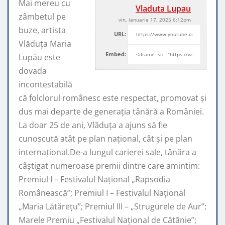
Mai mereu cu
Vladuta Lupau
zâmbetul pe
vin, ianuarie 17, 2025 6:12pm
buze, artista
URL:
Vlăduța Maria
Embed:
Lupău este
dovada
incontestabilă
că folclorul românesc este respectat, promovat şi
dus mai departe de generaţia tânără a României.
La doar 25 de ani, Vlăduța a ajuns să fie
cunoscută atât pe plan naţional, cât şi pe plan
internaţional.De-a lungul carierei sale, tânăra a
câştigat numeroase premii dintre care amintim:
Premiul I – Festivalul Național „Rapsodia
Românească”; Premiul I – Festivalul Național
„Maria Lătărețu”; Premiul III – „Strugurele de Aur”;
Marele Premiu „Festivalul Național de Cătănie”;