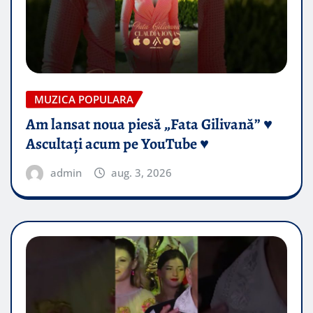
MUZICA POPULARA
Am lansat noua piesă „Fata Gilivană” ♥️
Ascultați acum pe YouTube ♥️
admin
aug. 3, 2026