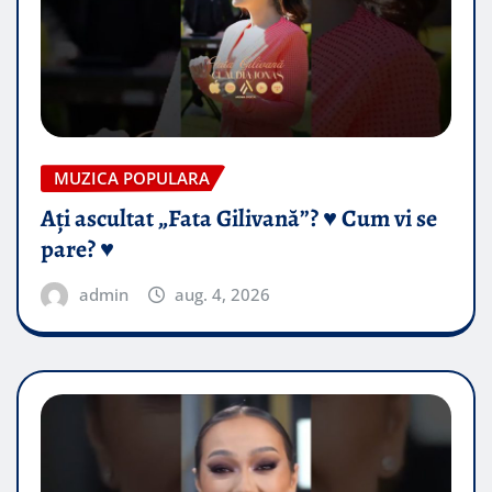
MUZICA POPULARA
Ați ascultat „Fata Gilivană”? ♥️ Cum vi se
pare? ♥️
admin
aug. 4, 2026