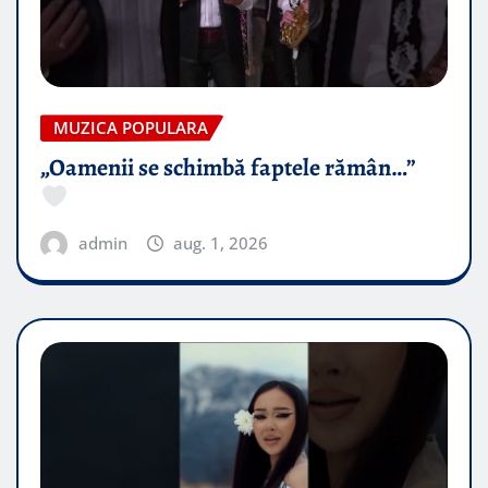
MUZICA POPULARA
„Oamenii se schimbă faptele rămân…”
admin
aug. 1, 2026