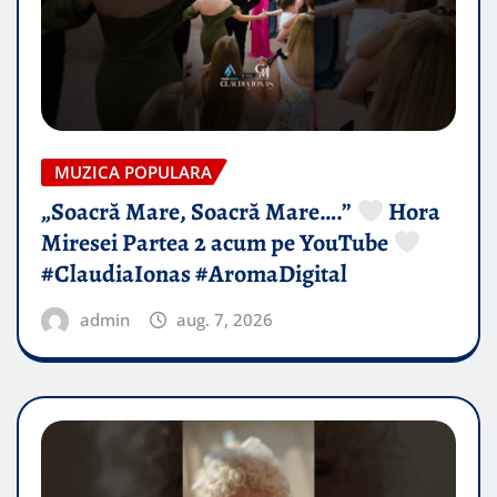
MUZICA POPULARA
„Soacră Mare, Soacră Mare….”
Hora
Miresei Partea 2 acum pe YouTube
#ClaudiaIonas #AromaDigital
admin
aug. 7, 2026