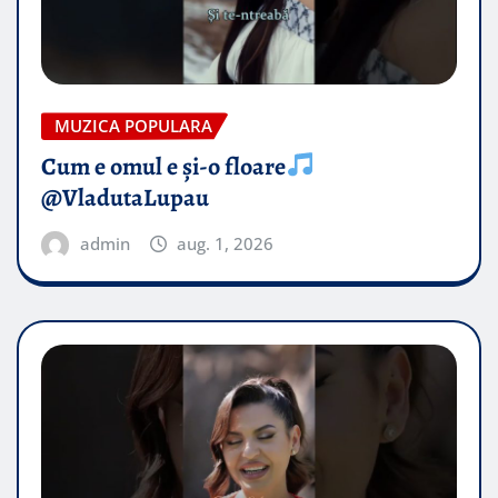
MUZICA POPULARA
Cum e omul e și-o floare
@VladutaLupau
admin
aug. 1, 2026