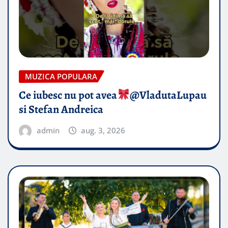
MUZICA POPULARA
Ce iubesc nu pot avea
​@VladutaLupau
si Stefan Andreica
admin
aug. 3, 2026