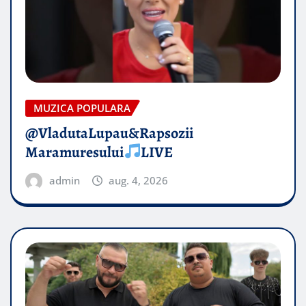
MUZICA POPULARA
@VladutaLupau&Rapsozii
Maramuresului
LIVE
admin
aug. 4, 2026