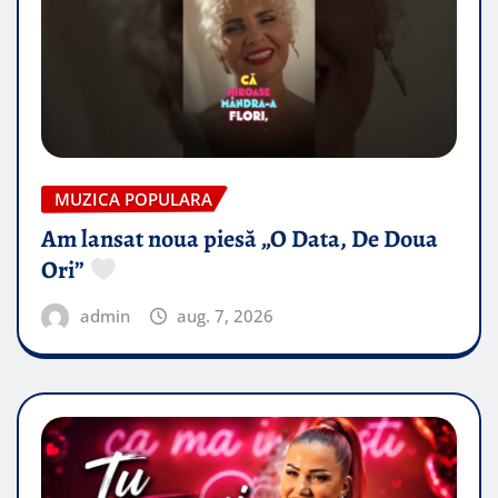
MUZICA POPULARA
Am lansat noua piesă „O Data, De Doua
Ori”
admin
aug. 7, 2026