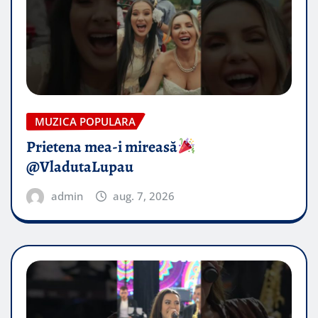
MUZICA POPULARA
Prietena mea-i mireasă​
@VladutaLupau
admin
aug. 7, 2026