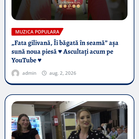
MUZICA POPULARA
„Fata gilivană, Îi băgată în seamă” așa
sună noua piesă ♥️ Ascultați acum pe
YouTube ♥️
admin
aug. 2, 2026