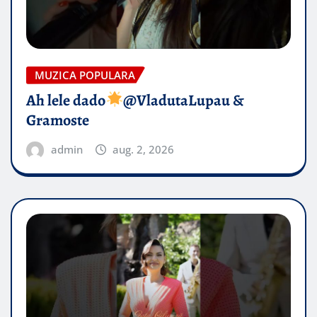
MUZICA POPULARA
Ah lele dado​
@VladutaLupau &
Gramoste
admin
aug. 2, 2026