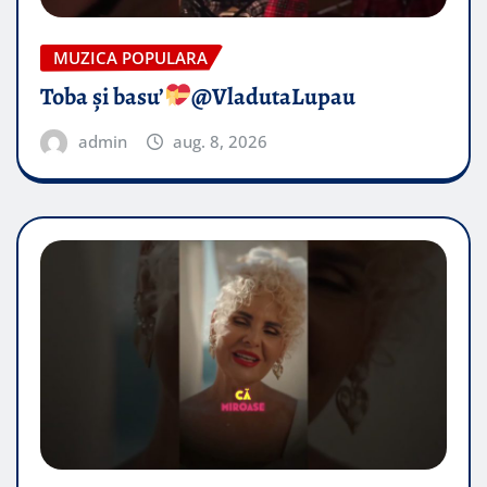
MUZICA POPULARA
Toba și basu’
@VladutaLupau
admin
aug. 8, 2026