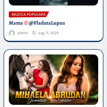
MUZICA POPULARA
Mama
@VladutaLupau
admin
aug. 5, 2026