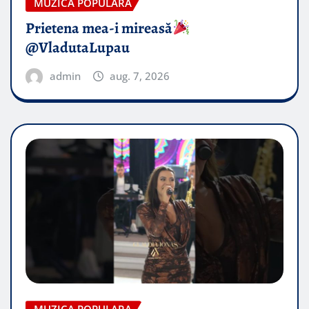
MUZICA POPULARA
Prietena mea-i mireasă​
@VladutaLupau
admin
aug. 7, 2026