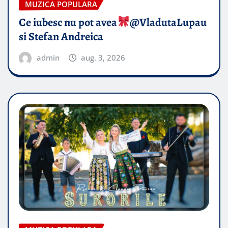
MUZICA POPULARA
Ce iubesc nu pot avea
​@VladutaLupau
si Stefan Andreica
admin
aug. 3, 2026