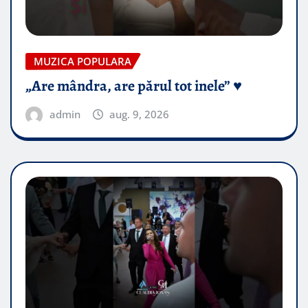
MUZICA POPULARA
„Are mândra, are părul tot inele” ♥️
admin
aug. 9, 2026