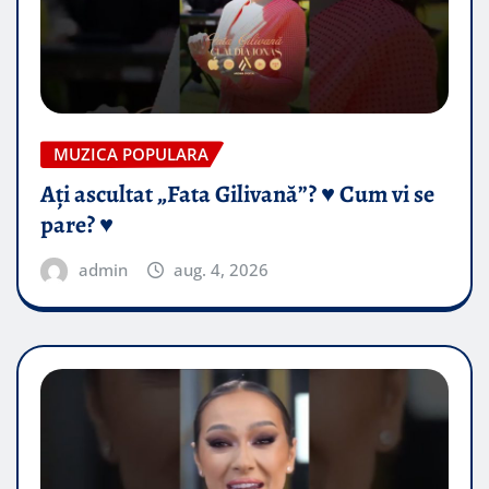
MUZICA POPULARA
Ați ascultat „Fata Gilivană”? ♥️ Cum vi se
pare? ♥️
admin
aug. 4, 2026