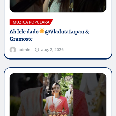
MUZICA POPULARA
Ah lele dado​
@VladutaLupau &
Gramoste
admin
aug. 2, 2026