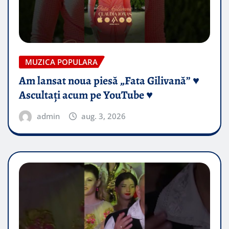
MUZICA POPULARA
Am lansat noua piesă „Fata Gilivană” ♥️
Ascultați acum pe YouTube ♥️
admin
aug. 3, 2026