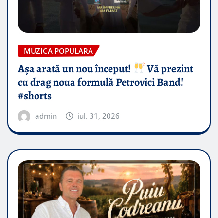
MUZICA POPULARA
Așa arată un nou început!
Vă prezint
cu drag noua formulă Petrovici Band!
#shorts
admin
iul. 31, 2026