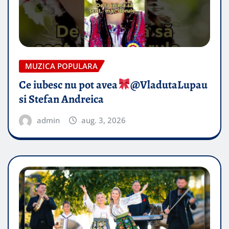
MUZICA POPULARA
Ce iubesc nu pot avea
​@VladutaLupau
si Stefan Andreica
admin
aug. 3, 2026