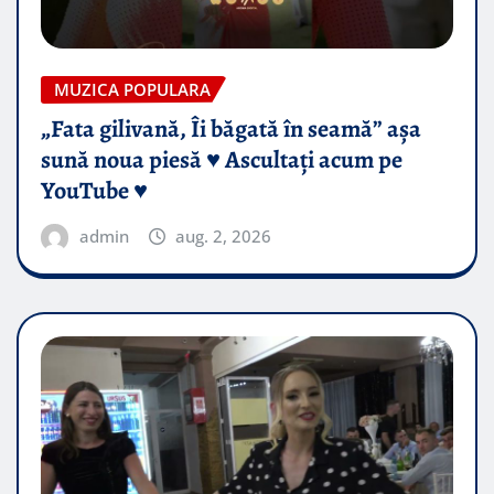
MUZICA POPULARA
„Fata gilivană, Îi băgată în seamă” așa
sună noua piesă ♥️ Ascultați acum pe
YouTube ♥️
admin
aug. 2, 2026