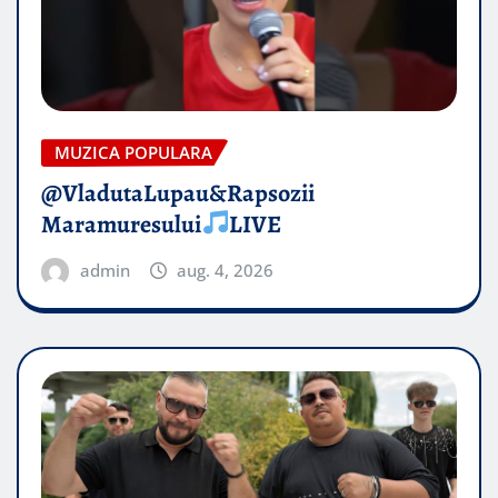
MUZICA POPULARA
@VladutaLupau&Rapsozii
Maramuresului
LIVE
admin
aug. 4, 2026