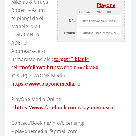
Nikolas & Urucu
Playone
Robert – Acum
lun, iulie 6, 2020 7:00am
te plangi de el
URL:
Manele 2020
Embed:
invitat ANDY
ADETU
Aboneaza-te si
urmareste-ne aici:
target=”_blank”
rel=”nofollow”>https://goo.gl/VpkM8x
© & (P) PLAYONE Media
https://www.playonemedia.ro
PlayOne Media Online:
–
https://www.facebook.com/playonemusic/
Contact/Booking/Info/Licensing:
– playonemedia @ gmail.com