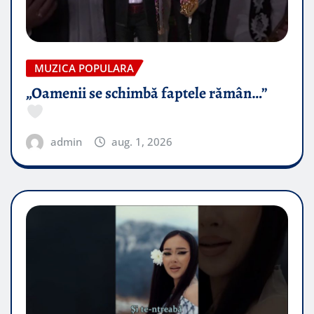
MUZICA POPULARA
„Oamenii se schimbă faptele rămân…”
admin
aug. 1, 2026