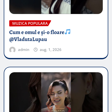
MUZICA POPULARA
Cum e omul e și-o floare
@VladutaLupau
admin
aug. 1, 2026