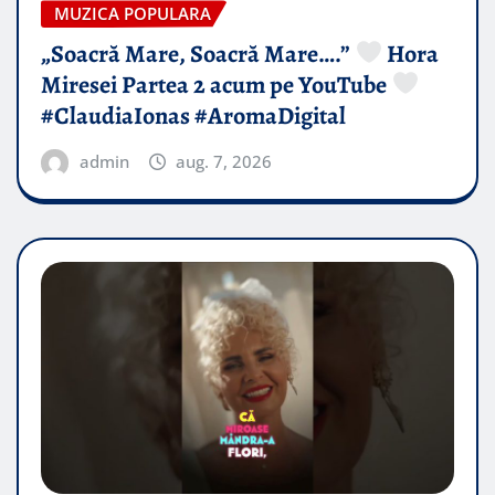
MUZICA POPULARA
„Soacră Mare, Soacră Mare….”
Hora
Miresei Partea 2 acum pe YouTube
#ClaudiaIonas #AromaDigital
admin
aug. 7, 2026