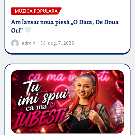
MUZICA POPULARA
Am lansat noua piesă „O Data, De Doua
Ori”
admin
aug. 7, 2026