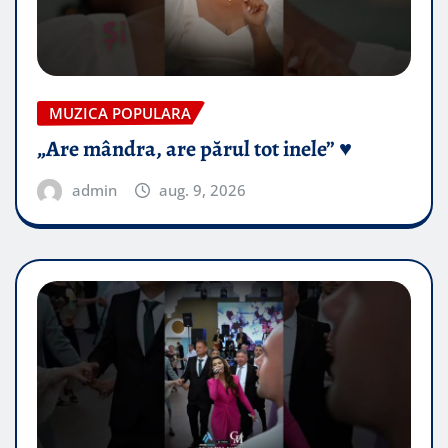
MUZICA POPULARA
„Are mândra, are părul tot inele” ♥️
admin
aug. 9, 2026