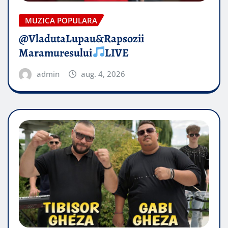
MUZICA POPULARA
@VladutaLupau&Rapsozii
Maramuresului
LIVE
admin
aug. 4, 2026