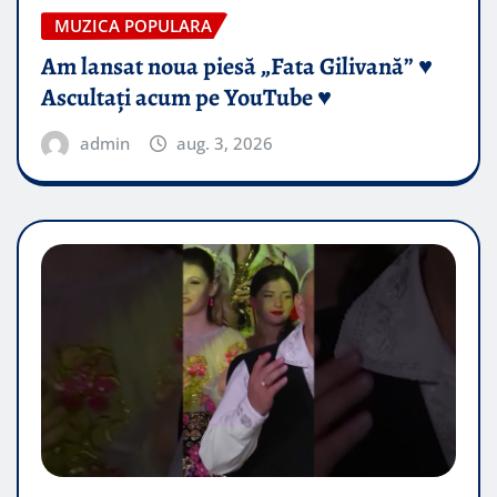
MUZICA POPULARA
Am lansat noua piesă „Fata Gilivană” ♥️
Ascultați acum pe YouTube ♥️
admin
aug. 3, 2026