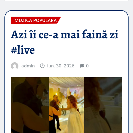
MUZICA POPULARA
Azi îi ce-a mai faină zi
#live
admin
iun. 30, 2026
0