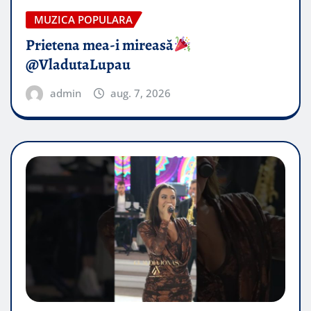
MUZICA POPULARA
Prietena mea-i mireasă​
@VladutaLupau
admin
aug. 7, 2026