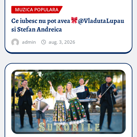
MUZICA POPULARA
Ce iubesc nu pot avea
​@VladutaLupau
si Stefan Andreica
admin
aug. 3, 2026