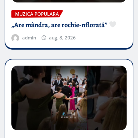
MUZICA POPULARA
„Are mândra, are rochie-nflorată”
admin
aug. 8, 2026