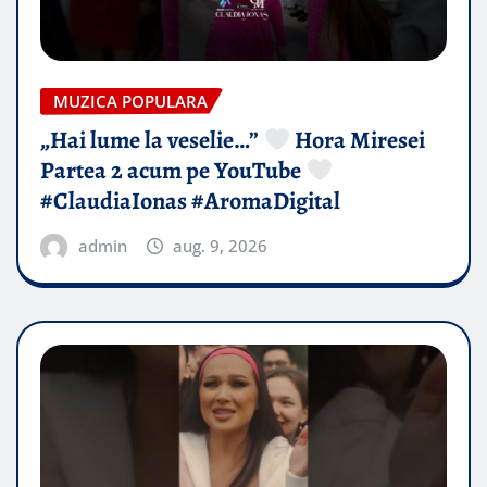
MUZICA POPULARA
„Hai lume la veselie…”
Hora Miresei
Partea 2 acum pe YouTube
#ClaudiaIonas #AromaDigital
admin
aug. 9, 2026