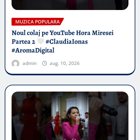
MUZICA POPULARA
Noul colaj pe YouTube Hora Miresei
Partea 2
#ClaudiaIonas
#AromaDigital
admin
aug. 10, 2026