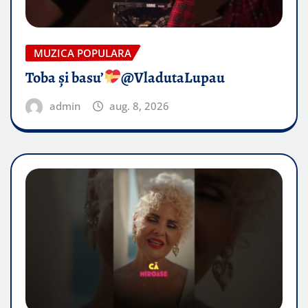
MUZICA POPULARA
Toba și basu’
@VladutaLupau
admin
aug. 8, 2026