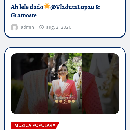
Ah lele dado​
@VladutaLupau &
Gramoste
admin
aug. 2, 2026
MUZICA POPULARA