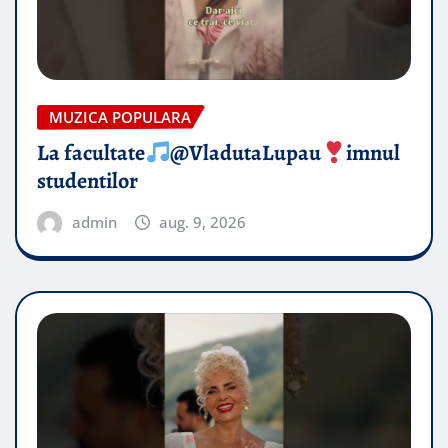
MUZICA POPULARA
La facultate
@VladutaLupau
imnul
studentilor
admin
aug. 9, 2026