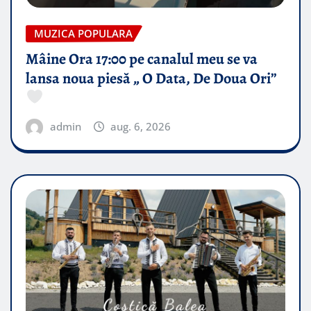
MUZICA POPULARA
Mâine Ora 17:00 pe canalul meu se va
lansa noua piesă „ O Data, De Doua Ori”
admin
aug. 6, 2026