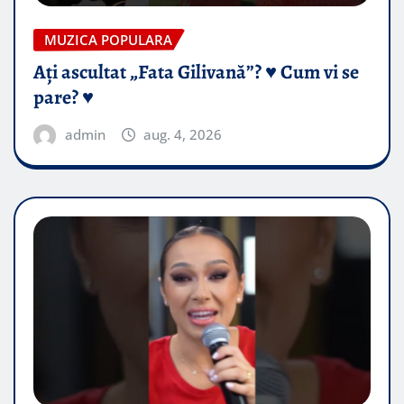
MUZICA POPULARA
Ați ascultat „Fata Gilivană”? ♥️ Cum vi se
pare? ♥️
admin
aug. 4, 2026