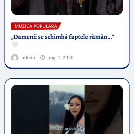
MUZICA POPULARA
„Oamenii se schimbă faptele rămân…”
admin
aug. 1, 2026