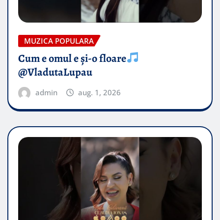
MUZICA POPULARA
Cum e omul e și-o floare
@VladutaLupau
admin
aug. 1, 2026