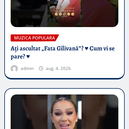
MUZICA POPULARA
Ați ascultat „Fata Gilivană”? ♥️ Cum vi se
pare? ♥️
admin
aug. 4, 2026