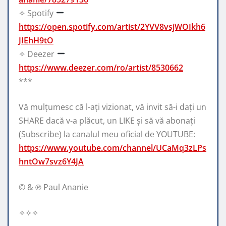
✧ Spotify
https://open.spotify.com/artist/2YVV8vsjWOIkh6
JIEhH9tO
✧ Deezer
https://www.deezer.com/ro/artist/8530662
***
Vă mulțumesc că l-ați vizionat, vă invit să-i dați un
SHARE dacă v-a plăcut, un LIKE și să vă abonați
(Subscribe) la canalul meu oficial de YOUTUBE:
https://www.youtube.com/channel/UCaMq3zLPs
hntOw7svz6Y4JA
© & ℗ Paul Ananie
✧✧✧