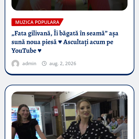
MUZICA POPULARA
„Fata gilivană, Îi băgată în seamă” așa
sună noua piesă ♥️ Ascultați acum pe
YouTube ♥️
admin
aug. 2, 2026