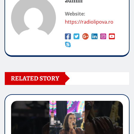
admin
Website:
https://radiolipova.ro
RELATED STORY