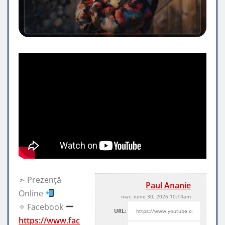
➣ Prezență
Paul Ananie
Online
mar, iunie 30, 2026 10:14am
✧ Facebook
URL:
https://www.fac