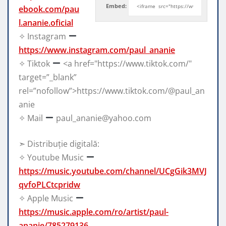
Embed:
ebook.com/pau
l.ananie.oficial
✧ Instagram
https://www.instagram.com/paul_ananie
✧ Tiktok
<a href="https://www.tiktok.com/"
target=”_blank”
rel=”nofollow”>https://www.tiktok.com/@paul_an
anie
✧ Mail
paul_ananie@yahoo.com
➣ Distribuție digitală:
✧ Youtube Music
https://music.youtube.com/channel/UCgGik3MVJ
qvfoPLCtcpridw
✧ Apple Music
https://music.apple.com/ro/artist/paul-
ananie/785279136