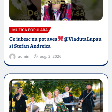
MUZICA POPULARA
Ce iubesc nu pot avea
​@VladutaLupau
si Stefan Andreica
admin
aug. 3, 2026