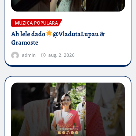
MUZICA POPULARA
Ah lele dado​
@VladutaLupau &
Gramoste
admin
aug. 2, 2026