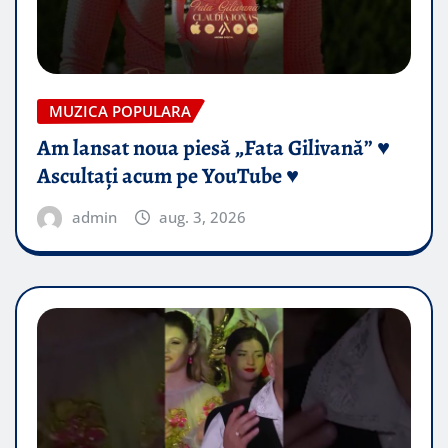
MUZICA POPULARA
Am lansat noua piesă „Fata Gilivană” ♥️
Ascultați acum pe YouTube ♥️
admin
aug. 3, 2026