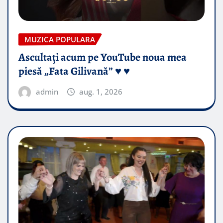
MUZICA POPULARA
Ascultați acum pe YouTube noua mea
piesă „Fata Gilivană” ♥️ ♥️
admin
aug. 1, 2026