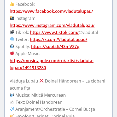
Facebook:
https://www.facebook.com/vladutalupau/
Instagram:
https://www.instagram.com/vladutalupau/
TikTok:
https://www.tiktok.com/
@vladutal
Twiter:
https://x.com/VladutaLupau/
Spotify:
https://spoti.fi/43mV27q
Apple Music:
https://music.apple.com/ro/artist/vladuta-
lupau/1491913280
Vlăduța Lupău
Doinel Hândorean – La ciobani
acuma fița
Muzica: Mitică Mercurean
✍️ Text: Doinel Handorean
Aranjament/Orchestrație – Cornel Bucșa
Saxofon/Clarinet: Dorinel Puia