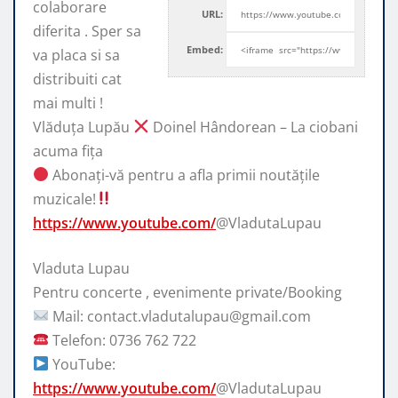
colaborare
URL:
diferita . Sper sa
Embed:
va placa si sa
distribuiti cat
mai multi !
Vlăduța
Lupău
Doinel Hândorean – La ciobani
acuma fița
Abonați-vă pentru a afla primii noutățile
muzicale!
https://www.youtube.com/
@VladutaLupau
Vladuta Lupau
Pentru concerte , evenimente private/Booking
Mail: contact.vladutalupau@gmail.com
Telefon: 0736 762 722
YouTube:
https://www.youtube.com/
@VladutaLupau