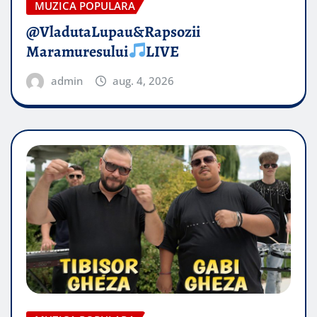
MUZICA POPULARA
@VladutaLupau&Rapsozii
Maramuresului
LIVE
admin
aug. 4, 2026