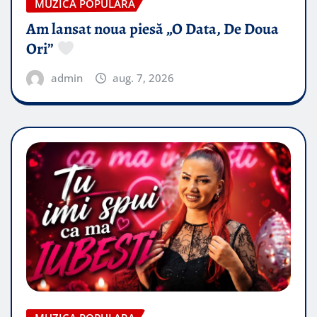
MUZICA POPULARA
Am lansat noua piesă „O Data, De Doua
Ori”
admin
aug. 7, 2026