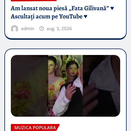
Am lansat noua piesă „Fata Gilivană” ♥️
Ascultați acum pe YouTube ♥️
admin
aug. 3, 2026
MUZICA POPULARA