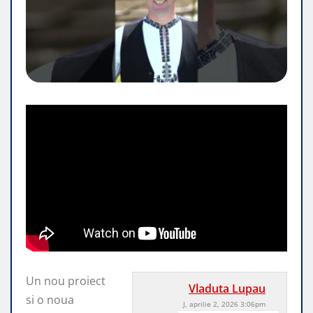
Un nou proiect
Vladuta Lupau
si o noua
J, aprilie 2, 2026 3:06pm