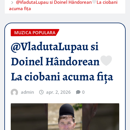
@VladutaLupau si Doinel Hândorean
La ciobani
acuma fița​
MUZICA POPULARA
@VladutaLupau si
Doinel Hândorean
La ciobani acuma fița​
admin
apr. 2, 2026
0