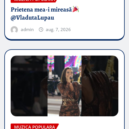
Prietena mea-i mireasă​
@VladutaLupau
admin
aug. 7, 2026
MUZICA POPULARA