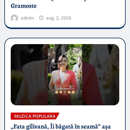
Gramoste
admin
aug. 2, 2026
MUZICA POPULARA
„Fata gilivană, Îi băgată în seamă” așa