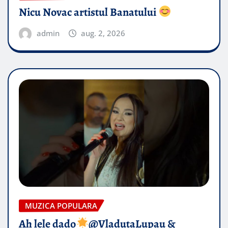
Nicu Novac artistul Banatului
admin
aug. 2, 2026
MUZICA POPULARA
Ah lele dado​
@VladutaLupau &