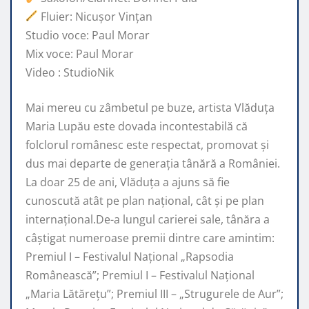
Fluier: Nicușor Vințan
Studio voce: Paul Morar
Mix voce: Paul Morar
Video : StudioNik
Mai mereu cu zâmbetul pe buze, artista Vlăduța
Maria Lupău este dovada incontestabilă că
folclorul românesc este respectat, promovat şi
dus mai departe de generaţia tânără a României.
La doar 25 de ani, Vlăduța a ajuns să fie
cunoscută atât pe plan naţional, cât şi pe plan
internaţional.De-a lungul carierei sale, tânăra a
câştigat numeroase premii dintre care amintim:
Premiul I – Festivalul Național „Rapsodia
Românească”; Premiul I – Festivalul Național
„Maria Lătărețu”; Premiul III – „Strugurele de Aur”;