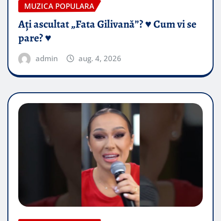
MUZICA POPULARA
Ați ascultat „Fata Gilivană”? ♥️ Cum vi se
pare? ♥️
admin
aug. 4, 2026