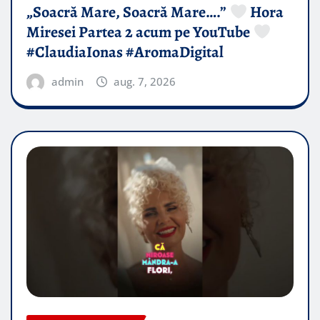
„Soacră Mare, Soacră Mare….”
Hora
Miresei Partea 2 acum pe YouTube
#ClaudiaIonas #AromaDigital
admin
aug. 7, 2026