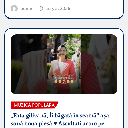
admin
aug. 2, 2026
MUZICA POPULARA
„Fata gilivană, Îi băgată în seamă” așa
sună noua piesă ♥️ Ascultați acum pe