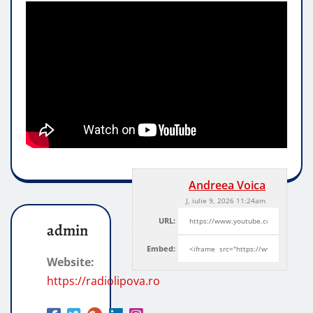
Andreea Voica
J, iulie 9, 2026 11:24am
URL:
admin
Embed:
Website:
https://radiolipova.ro