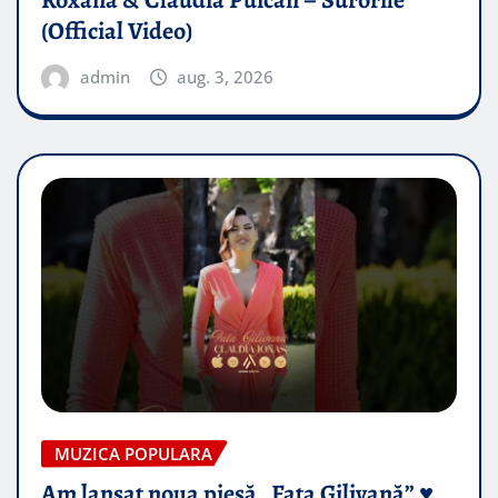
Roxana & Claudia Puican – Surorile
(Official Video)
admin
aug. 3, 2026
MUZICA POPULARA
Am lansat noua piesă „Fata Gilivană” ♥️