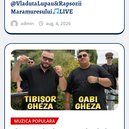
@VladutaLupau&Rapsozii
Maramuresului
LIVE
admin
aug. 4, 2026
MUZICA POPULARA