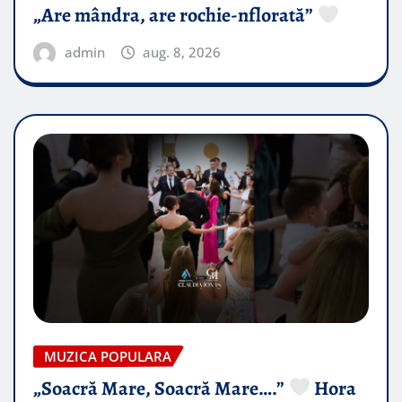
„Are mândra, are rochie-nflorată”
admin
aug. 8, 2026
MUZICA POPULARA
„Soacră Mare, Soacră Mare….”
Hora