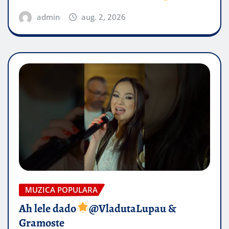
admin
aug. 2, 2026
MUZICA POPULARA
Ah lele dado​
@VladutaLupau &
Gramoste