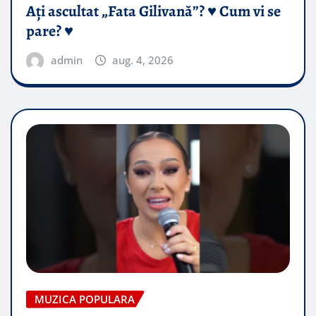
Ați ascultat „Fata Gilivană”? ♥️ Cum vi se
pare? ♥️
admin
aug. 4, 2026
MUZICA POPULARA