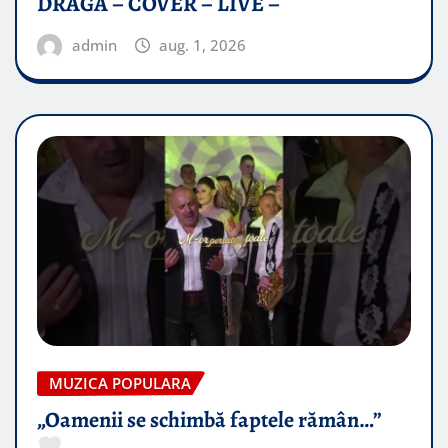
DRAGĂ – COVER – LIVE –
admin
aug. 1, 2026
MUZICA POPULARA
„Oamenii se schimbă faptele rămân…”