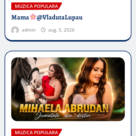
MUZICA POPULARA
Mama
@VladutaLupau
admin
aug. 5, 2026
MUZICA POPULARA