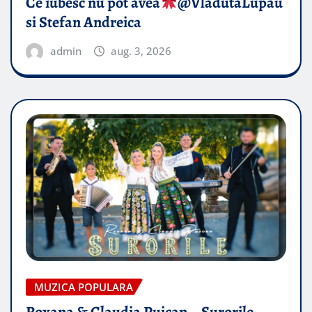
Ce iubesc nu pot avea
​@VladutaLupau
si Stefan Andreica
admin
aug. 3, 2026
MUZICA POPULARA