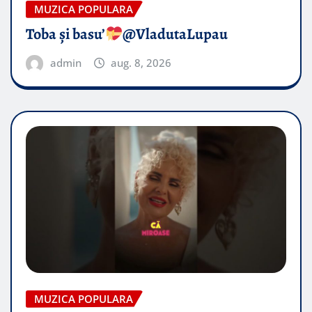
MUZICA POPULARA
Toba și basu’
@VladutaLupau
admin
aug. 8, 2026
MUZICA POPULARA