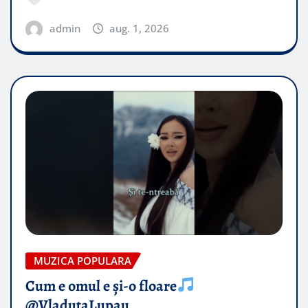
admin
aug. 1, 2026
MUZICA POPULARA
Cum e omul e și-o floare
@VladutaLupau