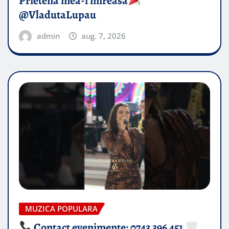
Prietena mea-i mireasă​
@VladutaLupau
admin
aug. 7, 2026
MUZICA POPULARA
Contact evenimente: 0743 396 451