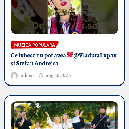
MUZICA POPULARA
Ce iubesc nu pot avea
​@VladutaLupau
si Stefan Andreica
admin
aug. 3, 2026