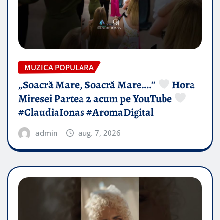
MUZICA POPULARA
„Soacră Mare, Soacră Mare….”
Hora
Miresei Partea 2 acum pe YouTube
#ClaudiaIonas #AromaDigital
admin
aug. 7, 2026