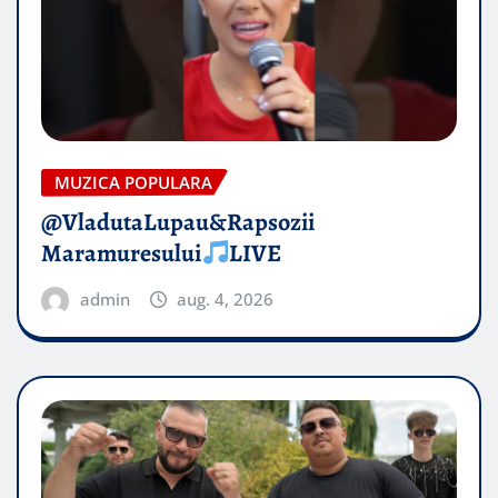
MUZICA POPULARA
@VladutaLupau&Rapsozii
Maramuresului
LIVE
admin
aug. 4, 2026