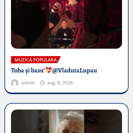
MUZICA POPULARA
Toba și basu’
@VladutaLupau
admin
aug. 8, 2026