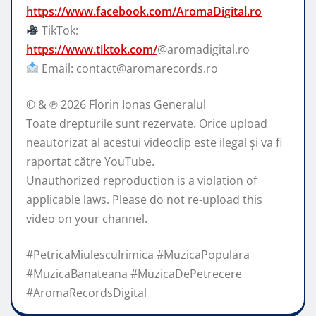
https://www.facebook.com/AromaDigital.ro
TikTok:
https://www.tiktok.com/
@aromadigital.ro
Email: contact@aromarecords.ro
© & ℗ 2026 Florin Ionas Generalul
Toate drepturile sunt rezervate. Orice upload
neautorizat al acestui videoclip este ilegal și va fi
raportat către YouTube.
Unauthorized reproduction is a violation of
applicable laws. Please do not re-upload this
video on your channel.
#PetricaMiulescuIrimica #MuzicaPopulara
#MuzicaBanateana #MuzicaDePetrecere
#AromaRecordsDigital