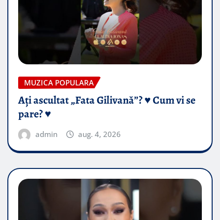
MUZICA POPULARA
Ați ascultat „Fata Gilivană”? ♥️ Cum vi se
pare? ♥️
admin
aug. 4, 2026