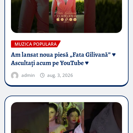
MUZICA POPULARA
Am lansat noua piesă „Fata Gilivană” ♥️
Ascultați acum pe YouTube ♥️
admin
aug. 3, 2026