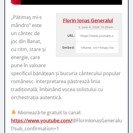
„Pătimaș mi-s
Florin Ionas Generalul
mândro” este
S, iulie 4, 2026 10:30am
un cântec de
URL:
joc din Banat,
Embed:
cu ritm, stare și
energie, care
pune în valoare
specificul
bănățean și bucuria cântecului popular
românesc. Interpretarea păstrează linia
tradițională, îmbinând vocea solistului cu
orchestrația autentică.
Abonează-te gratuit la canal:
https://www.youtube.com/
@FlorinIonasGeneralu
l?sub_confirmation=1