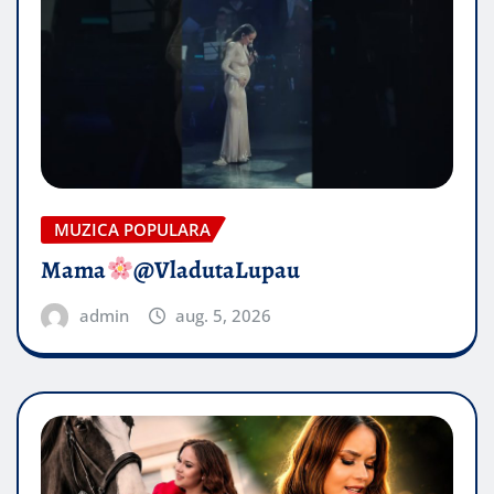
MUZICA POPULARA
Mama
@VladutaLupau
admin
aug. 5, 2026