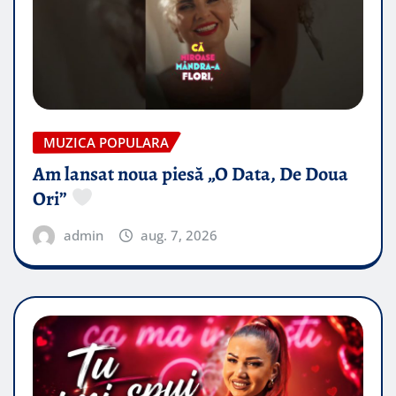
MUZICA POPULARA
Am lansat noua piesă „O Data, De Doua
Ori”
admin
aug. 7, 2026