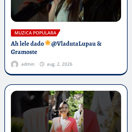
MUZICA POPULARA
Ah lele dado​
@VladutaLupau &
Gramoste
admin
aug. 2, 2026