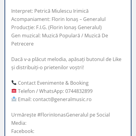
Interpret: Petrică Miulescu Irimică
Acompaniament: Florin Ionaș – Generalul
Producție: F.I.G. (Florin Ionaș Generalul)
Gen muzical: Muzică Populară / Muzică De
Petrecere
Dacă v-a plăcut melodia, apăsați butonul de Like
și distribuiți-o prietenilor voștri!
Contact Evenimente & Booking
Telefon / WhatsApp: 0744832899
Email: contact@generalmusic.ro
Urmărește #FlorinIonasGeneralul pe Social
Media:
Facebook: