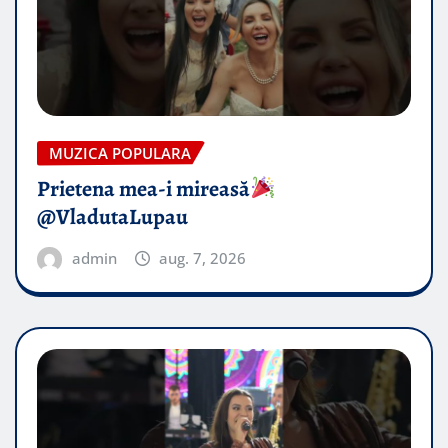
MUZICA POPULARA
Prietena mea-i mireasă​
@VladutaLupau
admin
aug. 7, 2026