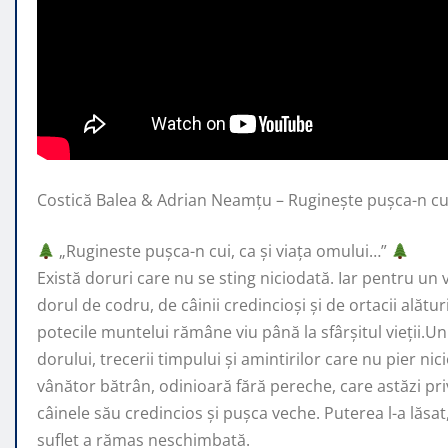
Costică Balea & Adrian Neamțu – Ruginește pușca-n cu
„Rugineste pușca-n cui, ca și viața omului…”
Există doruri care nu
se sting niciodată. Iar pentru un
dorul de codru, de câinii credincioși și de ortacii alătu
potecile muntelui rămâne viu până la sfârșitul vieții.Un
dorului, trecerii timpului și amintirilor care nu pier ni
vânător bătrân, odinioară fără pereche, care astăzi pr
câinele său credincios și pușca veche. Puterea l-a lăsat,
suflet a rămas neschimbată.