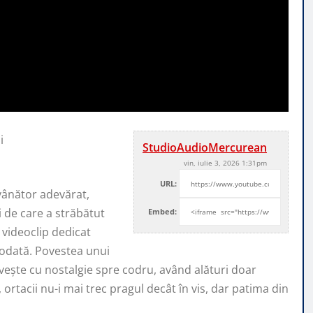
i
StudioAudioMercurean
vin, iulie 3, 2026 1:31pm
URL:
 vânător adevărat,
ri de care a străbătut
Embed:
 videoclip dedicat
ciodată. Povestea unui
ivește cu nostalgie spre codru, având alături doar
 ortacii nu-i mai trec pragul decât în vis, dar patima din