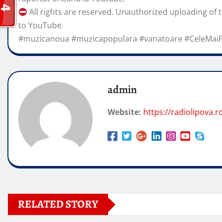
All rights are reserved. Unauthorized uploading of t
to YouTube.
#muzicanoua #muzicapopulara #vanatoare #CeleMai
admin
Website:
https://radiolipova.r
RELATED STORY