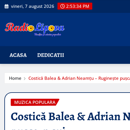
Skip
vineri, 7 august 2026
2:53:35 PM
to
content
ACASA
DEDICATII
Home
Costică Balea & Adrian Neamțu – Ruginește pușca
MUZICA POPULARA
Costică Balea & Adrian 