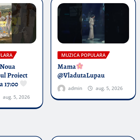
ULARA
MUZICA POPULARA
 Noua
Mama
ul Proiect
@VladutaLupau
a 17:00
admin
aug. 5, 2026
aug. 5, 2026