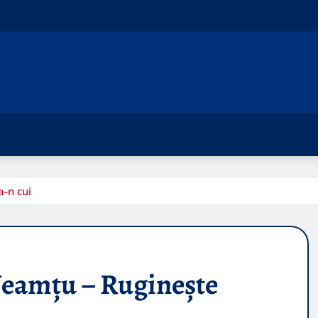
-n cui
Neamțu – Ruginește