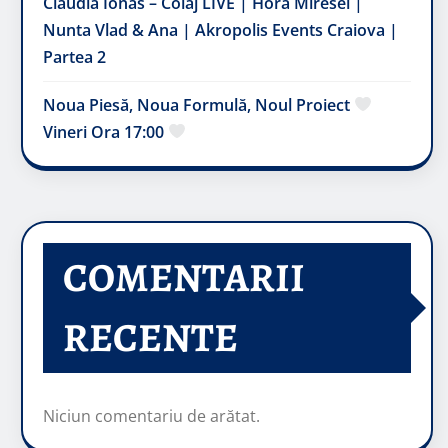
Claudia Ionas – Colaj LIVE | Hora Miresei |
Nunta Vlad & Ana | Akropolis Events Craiova |
Partea 2
Noua Piesă, Noua Formulă, Noul Proiect
Vineri Ora 17:00
COMENTARII
RECENTE
Niciun comentariu de arătat.