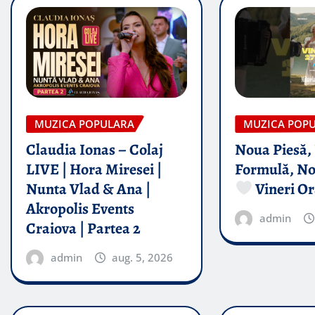
MUZICA POPULARA
MUZICA POP
Claudia Ionas – Colaj
Noua Piesă,
LIVE | Hora Miresei |
Formulă, No
Nunta Vlad & Ana |
Vineri Or
Akropolis Events
admin
Craiova | Partea 2
admin
aug. 5, 2026