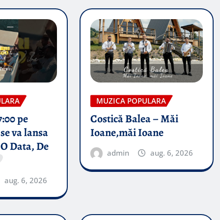
ULARA
MUZICA POPULARA
7:00 pe
Costică Balea – Măi
se va lansa
Ioane,măi Ioane
 O Data, De
admin
aug. 6, 2026
aug. 6, 2026