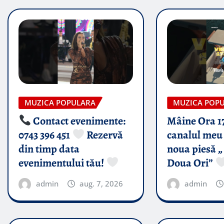
MUZICA POPULARA
MUZICA POP
Contact evenimente:
Mâine Ora 1
0743 396 451
Rezervă
canalul meu 
din timp data
noua piesă „
evenimentului tău!
Doua Ori”
admin
aug. 7, 2026
admin