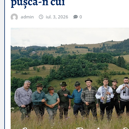
pușca-n cui
admin
iul. 3, 2026
0