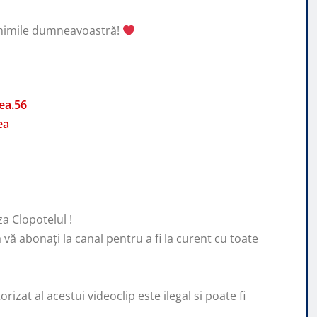
 inimile dumneavoastră!
ea.56
ea
za Clopotelul !
ă vă abonați la canal pentru a fi la curent cu toate
zat al acestui videoclip este ilegal si poate fi