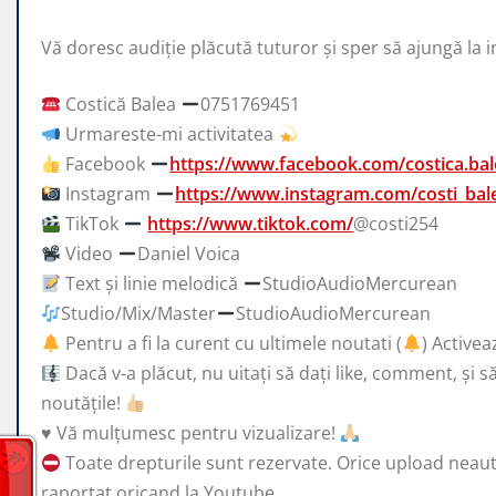
Vă doresc audiție plăcută tuturor și sper să ajungă la
Costică Balea
0751769451
Urmareste-mi activitatea
Facebook
https://www.facebook.com/costica.bal
Instagram
https://www.instagram.com/costi_bal
TikTok
https://www.tiktok.com/
@costi254
Video
Daniel Voica
Text și linie melodică
StudioAudioMercurean
Studio/Mix/Master
StudioAudioMercurean
Pentru a fi la curent cu ultimele noutati (
) Activea
Dacă v-a plăcut, nu uitați să dați like, comment, și s
noutățile!
♥️
Vă mulțumesc pentru vizualizare!
Toate drepturile sunt rezervate. Orice upload neautori
raportat oricand la Youtube.