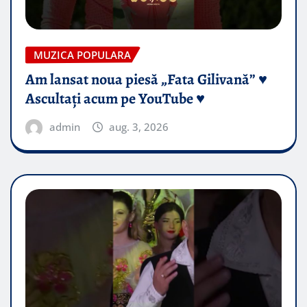
MUZICA POPULARA
Am lansat noua piesă „Fata Gilivană” ♥️
Ascultați acum pe YouTube ♥️
admin
aug. 3, 2026