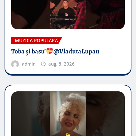
MUZICA POPULARA
Toba și basu’
@VladutaLupau
admin
aug. 8, 2026