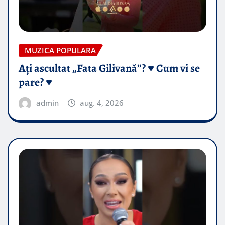
MUZICA POPULARA
Ați ascultat „Fata Gilivană”? ♥️ Cum vi se
pare? ♥️
admin
aug. 4, 2026