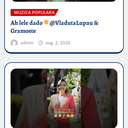
MUZICA POPULARA
Ah lele dado​
@VladutaLupau &
Gramoste
admin
aug. 2, 2026