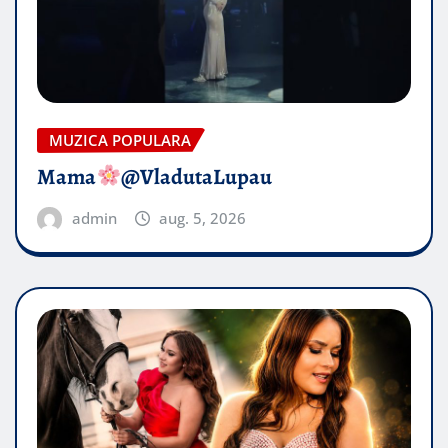
MUZICA POPULARA
Mama
@VladutaLupau
admin
aug. 5, 2026