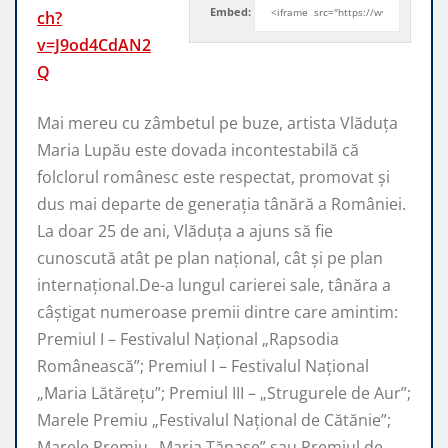
Embed:
ch?
v=J9od4CdAN2
Q
Mai mereu cu zâmbetul pe buze, artista Vlăduța
Maria Lupău este dovada incontestabilă că
folclorul românesc
este respectat, promovat şi
dus mai departe de generaţia tânără a României.
La doar 25 de ani, Vlăduța a ajuns să fie
cunoscută atât pe plan naţional, cât şi pe plan
internaţional.De-a lungul carierei sale, tânăra a
câştigat numeroase premii dintre care amintim:
Premiul I – Festivalul Național „Rapsodia
Românească”; Premiul I – Festivalul Național
„Maria Lătărețu”; Premiul III – „Strugurele de Aur”;
Marele Premiu „Festivalul Național de Cătănie”;
Marele Premiu „Maria Tănase” sau Premiul de