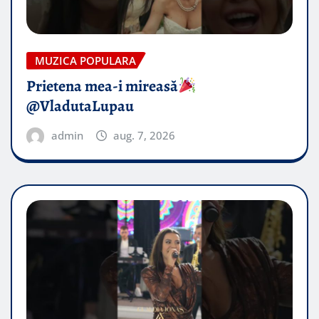
MUZICA POPULARA
Prietena mea-i mireasă​
@VladutaLupau
admin
aug. 7, 2026