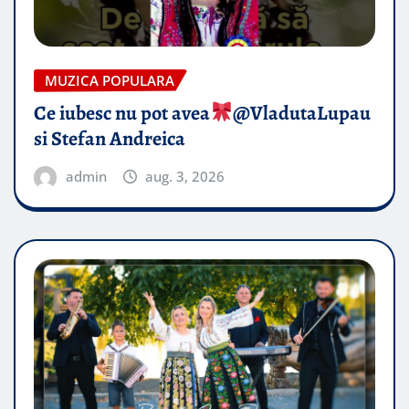
MUZICA POPULARA
Ce iubesc nu pot avea
​@VladutaLupau
si Stefan Andreica
admin
aug. 3, 2026