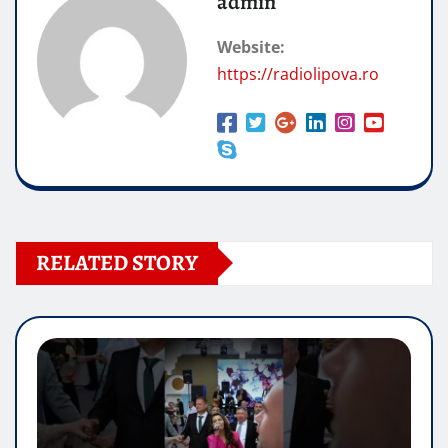
admin
Website:
https://radiolipova.ro
RELATED STORY