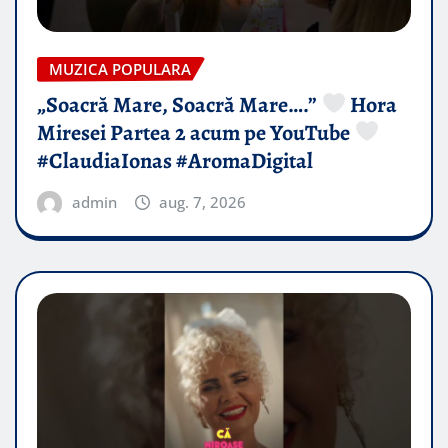
MUZICA POPULARA
„Soacră Mare, Soacră Mare….”
Hora
Miresei Partea 2 acum pe YouTube
#ClaudiaIonas #AromaDigital
admin
aug. 7, 2026