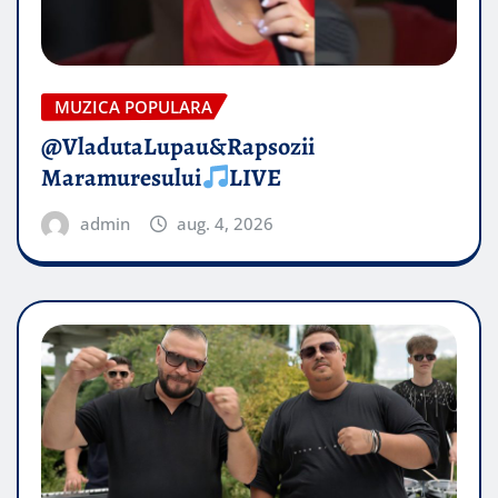
MUZICA POPULARA
@VladutaLupau&Rapsozii
Maramuresului
LIVE
admin
aug. 4, 2026