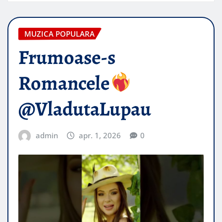
MUZICA POPULARA
Frumoase-s
Romancele
@VladutaLupau​
admin
apr. 1, 2026
0