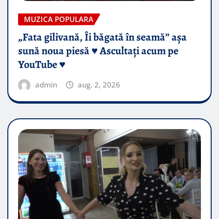
MUZICA POPULARA
„Fata gilivană, Îi băgată în seamă” așa
sună noua piesă ♥️ Ascultați acum pe
YouTube ♥️
admin
aug. 2, 2026