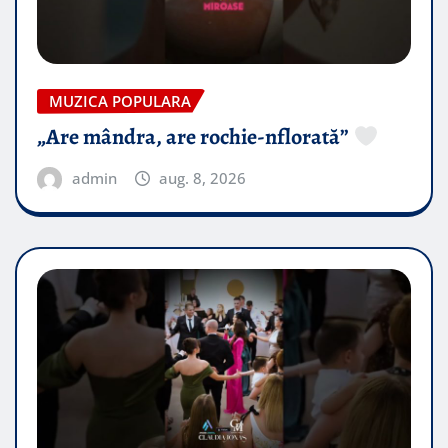
MUZICA POPULARA
„Are mândra, are rochie-nflorată”
admin
aug. 8, 2026