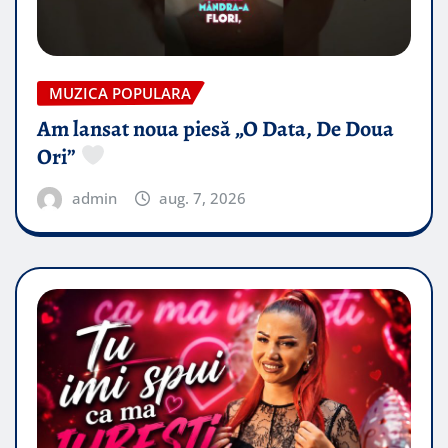
MUZICA POPULARA
Am lansat noua piesă „O Data, De Doua
Ori”
admin
aug. 7, 2026