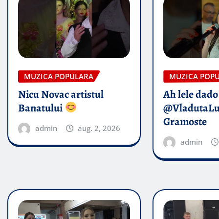
MUZICA POPULARA
MUZICA POP
Nicu Novac artistul
Ah lele dado​
Banatului
@VladutaL
Gramoste
admin
aug. 2, 2026
admin