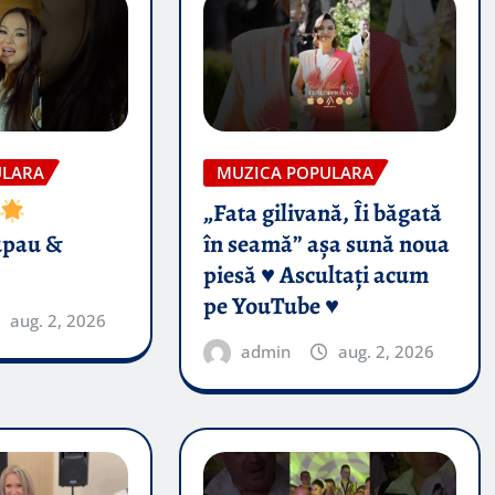
ULARA
MUZICA POPULARA
„Fata gilivană, Îi băgată
upau &
în seamă” așa sună noua
piesă ♥️ Ascultați acum
pe YouTube ♥️
aug. 2, 2026
admin
aug. 2, 2026