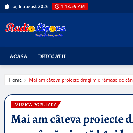
Skip
joi, 6 august 2026
1:19:00 AM
to
content
ACASA
DEDICATII
Home
Mai am câteva proiecte dragi mie rămase de când 
MUZICA POPULARA
Mai am câteva proiecte 