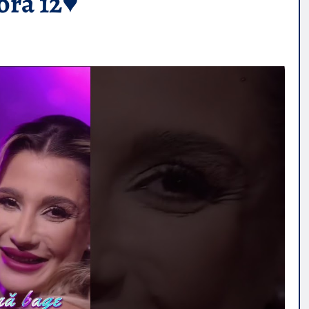
ora 12♥️