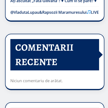
Ați ascultat „Fata Gilivană”? ♥️ Cum vi se pare? ♥️
@VladutaLupau&Rapsozii Maramuresului
LIVE
COMENTARII
RECENTE
Niciun comentariu de arătat.