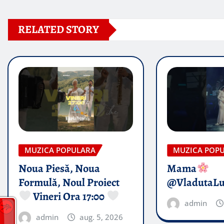
RELATED STORY
MUZICA POPULARA
MUZICA POP
Noua Piesă, Noua
Mama
Formulă, Noul Proiect
@VladutaL
Vineri Ora 17:00
admin
admin
aug. 5, 2026