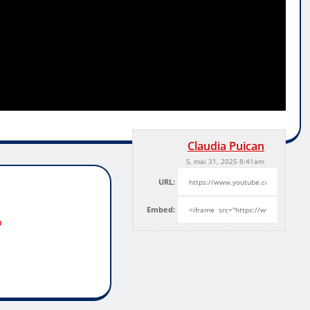
Claudia Puican
S, mai 31, 2025 8:41am
URL:
Embed:
o