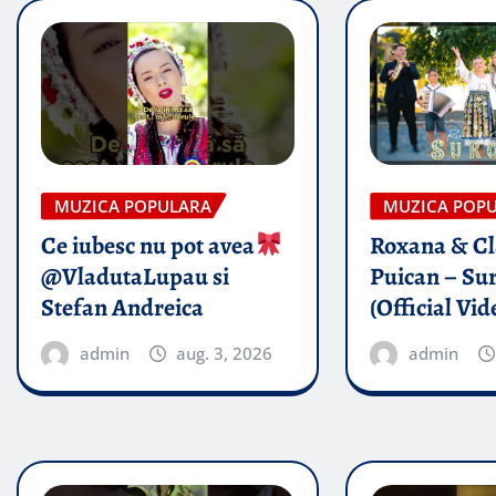
MUZICA POPULARA
MUZICA POP
Ce iubesc nu pot avea
Roxana & Cl
@VladutaLupau si
Puican – Sur
Stefan Andreica
(Official Vid
admin
aug. 3, 2026
admin