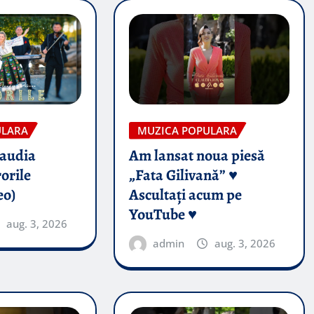
ULARA
MUZICA POPULARA
audia
Am lansat noua piesă
orile
„Fata Gilivană” ♥️
eo)
Ascultați acum pe
YouTube ♥️
aug. 3, 2026
admin
aug. 3, 2026