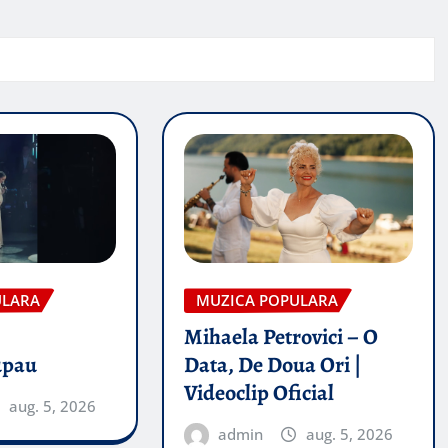
ULARA
MUZICA POPULARA
Mihaela Petrovici – O
upau
Data, De Doua Ori |
Videoclip Oficial
aug. 5, 2026
admin
aug. 5, 2026