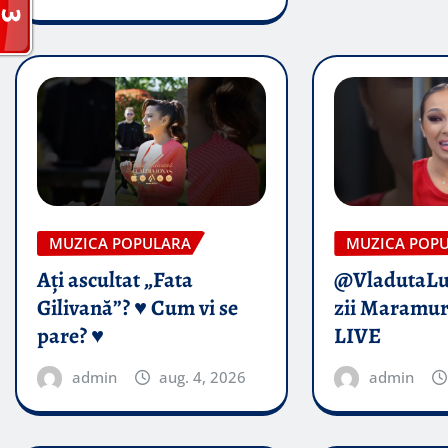
MUZICA POPULARA
MUZICA POP
Ați ascultat „Fata
@VladutaL
Gilivană”? ♥️ Cum vi se
zii Maramur
pare? ♥️
LIVE
admin
aug. 4, 2026
admin