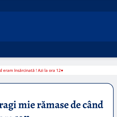
eram însărcinată ! Azi la ora 12♥️
dragi mie rămase de când