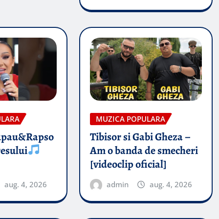
ULARA
MUZICA POPULARA
upau&Rapso
Tibisor si Gabi Gheza –
esului
Am o banda de smecheri
[videoclip oficial]
aug. 4, 2026
admin
aug. 4, 2026