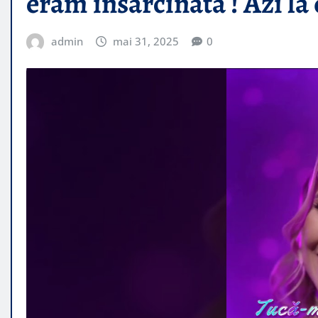
eram însărcinată ! Azi la 
admin
mai 31, 2025
0