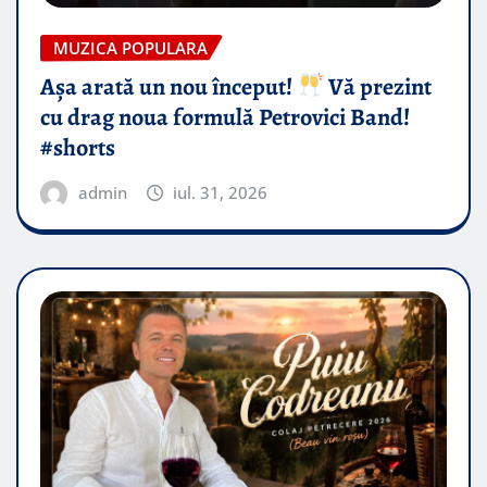
MUZICA POPULARA
Așa arată un nou început!
Vă prezint
cu drag noua formulă Petrovici Band!
#shorts
admin
iul. 31, 2026