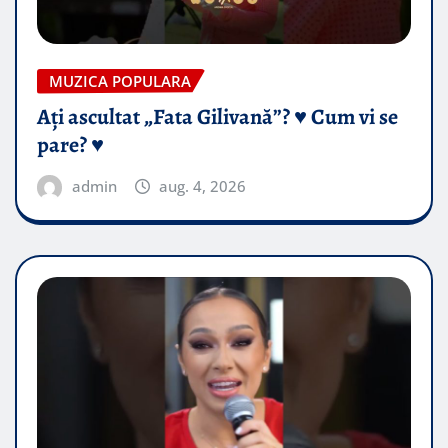
MUZICA POPULARA
Ați ascultat „Fata Gilivană”? ♥️ Cum vi se
pare? ♥️
admin
aug. 4, 2026