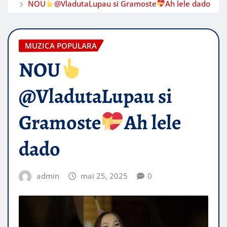
NOU
@VladutaLupau si Gramoste
Ah lele dado
MUZICA POPULARA
NOU
@VladutaLupau si
Gramoste
Ah lele
dado
admin
mai 25, 2025
0