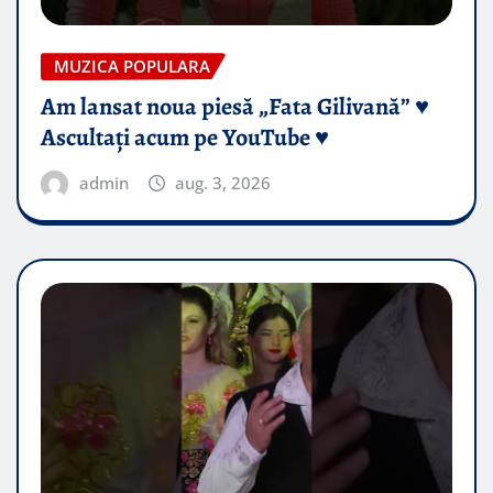
MUZICA POPULARA
Am lansat noua piesă „Fata Gilivană” ♥️
Ascultați acum pe YouTube ♥️
admin
aug. 3, 2026