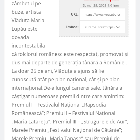
zâmbetul pe
D, mai 25, 2025 1:01pm
buze, artista
URL:
Vlăduța Maria
Embed:
Lupău este
dovada
incontestabilă
că folclorul românesc este respectat, promovat şi
dus mai departe de generaţia tânără a României.
La doar 25 de ani, Vlăduța a ajuns să fie
cunoscută atât pe plan naţional, cât şi pe plan
internaţional.De-a lungul carierei sale, tânăra a
câştigat numeroase premii dintre care amintim:
Premiul I – Festivalul Național „Rapsodia
Românească”; Premiul I – Festivalul Național
„Maria Lătărețu”; Premiul III – „Strugurele de Aur”;
Marele Premiu „Festivalul Național de Cătănie”;
Marele Premiu „Maria Tănase” sau Premiul de