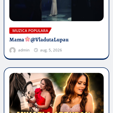
MUZICA POPULARA
Mama
@VladutaLupau
admin
aug. 5, 2026