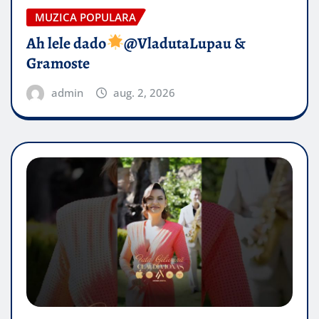
MUZICA POPULARA
Ah lele dado​
@VladutaLupau &
Gramoste
admin
aug. 2, 2026