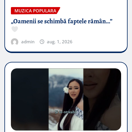
MUZICA POPULARA
„Oamenii se schimbă faptele rămân…”
admin
aug. 1, 2026