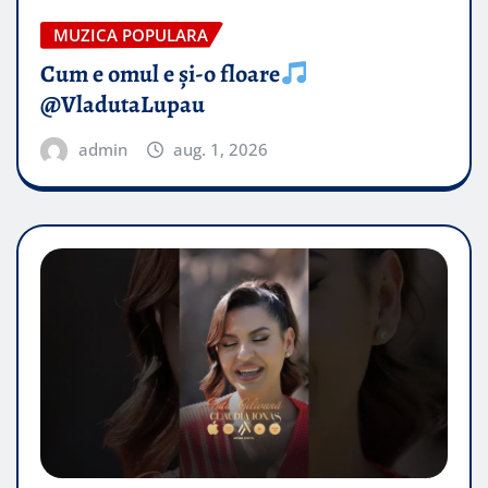
MUZICA POPULARA
Cum e omul e și-o floare
@VladutaLupau
admin
aug. 1, 2026