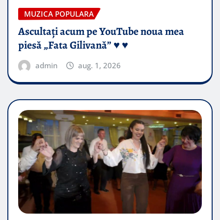
MUZICA POPULARA
Ascultați acum pe YouTube noua mea
piesă „Fata Gilivană” ♥️ ♥️
admin
aug. 1, 2026