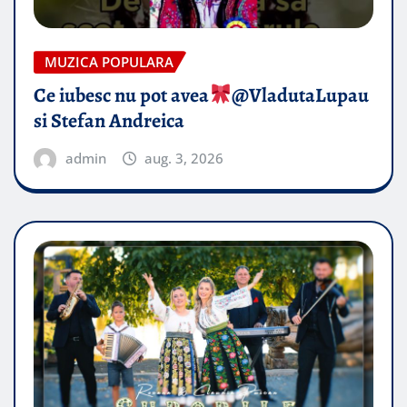
MUZICA POPULARA
Ce iubesc nu pot avea
​@VladutaLupau
si Stefan Andreica
admin
aug. 3, 2026