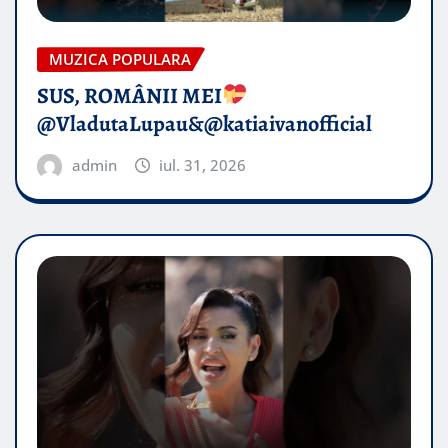
MUZICA POPULARA
SUS, ROMÂNII MEI
@VladutaLupau&@katiaivanofficial
admin
iul. 31, 2026