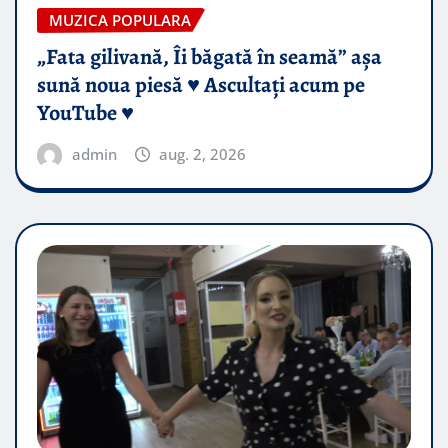
MUZICA POPULARA
„Fata gilivană, Îi băgată în seamă” așa
sună noua piesă ♥️ Ascultați acum pe
YouTube ♥️
admin
aug. 2, 2026