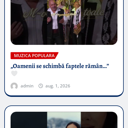
MUZICA POPULARA
„Oamenii se schimbă faptele rămân…”
admin
aug. 1, 2026