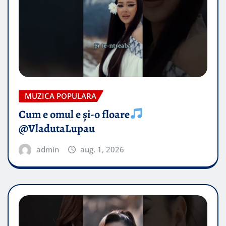
MUZICA POPULARA
Cum e omul e și-o floare
@VladutaLupau
admin
aug. 1, 2026