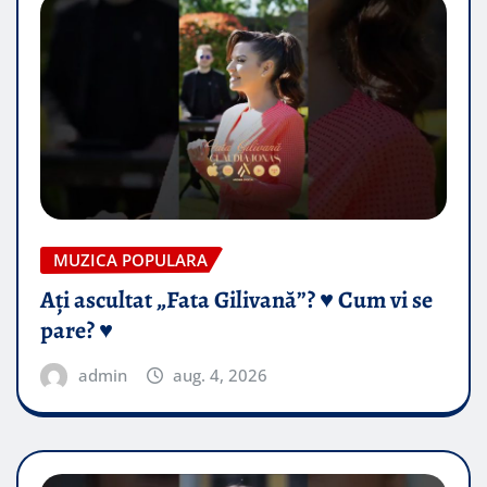
MUZICA POPULARA
Ați ascultat „Fata Gilivană”? ♥️ Cum vi se
pare? ♥️
admin
aug. 4, 2026