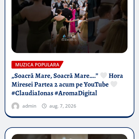
MUZICA POPULARA
„Soacră Mare, Soacră Mare….”
Hora
Miresei Partea 2 acum pe YouTube
#ClaudiaIonas #AromaDigital
admin
aug. 7, 2026