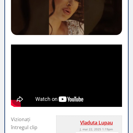
Vizionați
Vladuta Lupau
întregul clip
J, mai 22, 2025 1:19pm