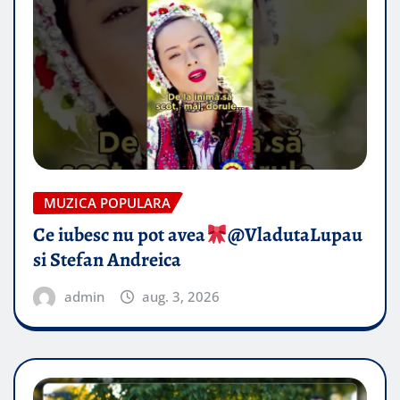
MUZICA POPULARA
Ce iubesc nu pot avea
​@VladutaLupau
si Stefan Andreica
admin
aug. 3, 2026