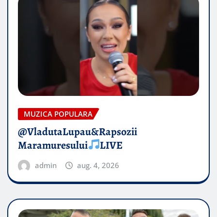
MUZICA POPULARA
@VladutaLupau&Rapsozii
Maramuresului
LIVE
admin
aug. 4, 2026