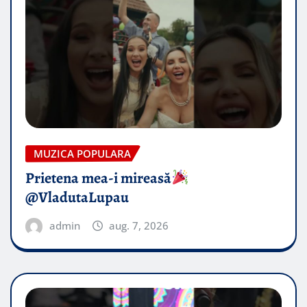
MUZICA POPULARA
Prietena mea-i mireasă​
@VladutaLupau
admin
aug. 7, 2026