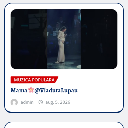
MUZICA POPULARA
Mama
@VladutaLupau
admin
aug. 5, 2026