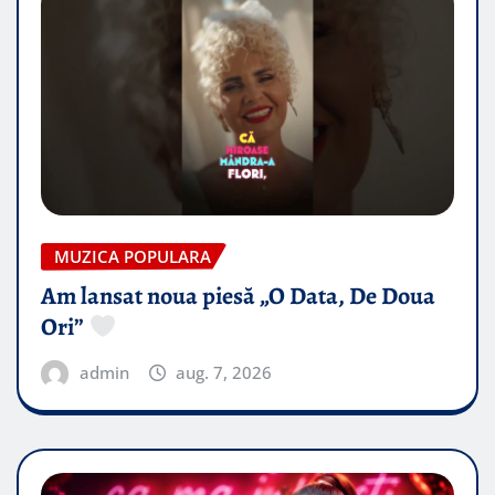
MUZICA POPULARA
Am lansat noua piesă „O Data, De Doua
Ori”
admin
aug. 7, 2026