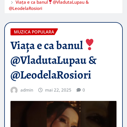
Viața e ca banul
@VladutaLupau &
@LeodelaRosiori
MUZICA POPULARA
Viața e ca banul
@VladutaLupau &
@LeodelaRosiori
admin
mai 22, 2025
0