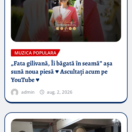
MUZICA POPULARA
„Fata gilivană, Îi băgată în seamă” așa
sună noua piesă ♥️ Ascultați acum pe
YouTube ♥️
admin
aug. 2, 2026