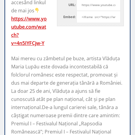
accesând linkul
URL:
de mai jos
Embed:
https://www.yo
utube.com/wat
ch?
v=4n5IYFCjw-Y
Mai mereu cu zâmbetul pe buze, artista Vlăduța
Maria Lupău
este dovada incontestabilă că
folclorul românesc este respectat, promovat şi
dus mai departe de generaţia tânără a României.
La doar 25 de ani, Vlăduța a ajuns să fie
cunoscută atât pe plan naţional, cât şi pe plan
internaţional.De-a lungul carierei sale, tânăra a
câştigat numeroase premii dintre care amintim:
Premiul I – Festivalul Național „Rapsodia
Românească”; Premiul I – Festivalul Național