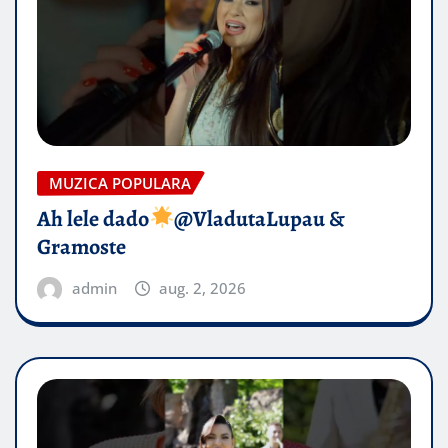
MUZICA POPULARA
Ah lele dado​
@VladutaLupau &
Gramoste
admin
aug. 2, 2026