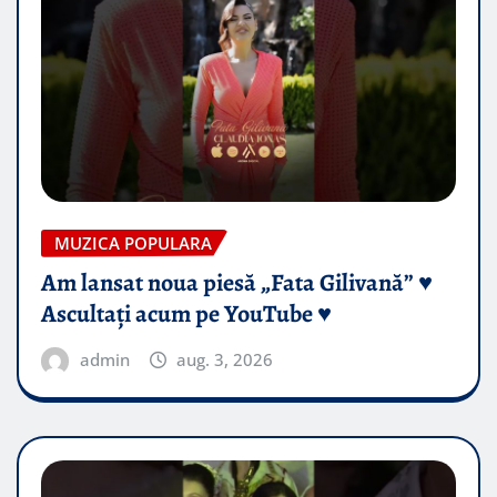
MUZICA POPULARA
Am lansat noua piesă „Fata Gilivană” ♥️
Ascultați acum pe YouTube ♥️
admin
aug. 3, 2026