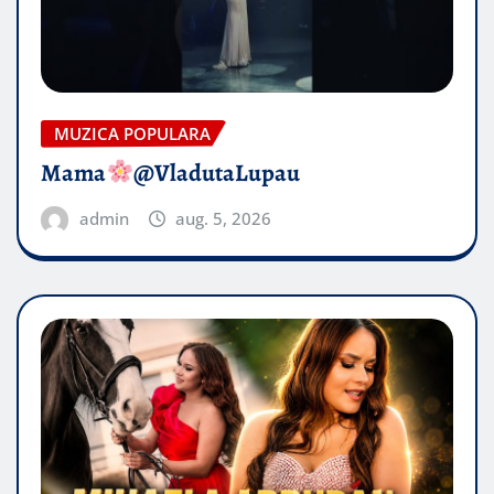
MUZICA POPULARA
Mama
@VladutaLupau
admin
aug. 5, 2026