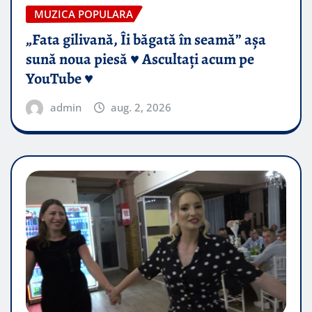
MUZICA POPULARA
„Fata gilivană, Îi băgată în seamă” așa
sună noua piesă ♥️ Ascultați acum pe
YouTube ♥️
admin
aug. 2, 2026