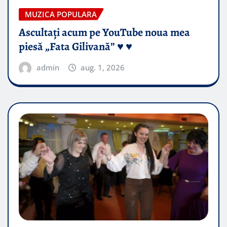
MUZICA POPULARA
Ascultați acum pe YouTube noua mea
piesă „Fata Gilivană” ♥️ ♥️
admin
aug. 1, 2026