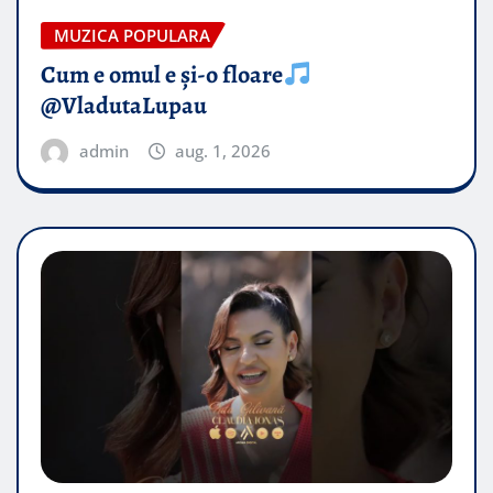
MUZICA POPULARA
Cum e omul e și-o floare
@VladutaLupau
admin
aug. 1, 2026