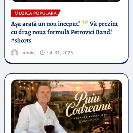
MUZICA POPULARA
Așa arată un nou început!
Vă prezint
cu drag noua formulă Petrovici Band!
#shorts
admin
iul. 31, 2026