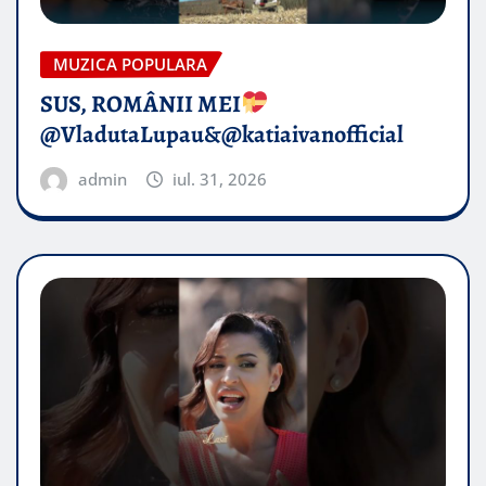
MUZICA POPULARA
SUS, ROMÂNII MEI
@VladutaLupau&@katiaivanofficial
admin
iul. 31, 2026