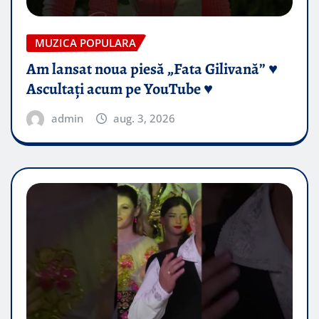
MUZICA POPULARA
Am lansat noua piesă „Fata Gilivană” ♥️
Ascultați acum pe YouTube ♥️
admin
aug. 3, 2026