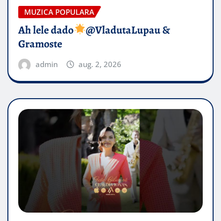
MUZICA POPULARA
Ah lele dado​
@VladutaLupau &
Gramoste
admin
aug. 2, 2026