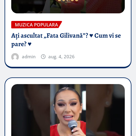
MUZICA POPULARA
Ați ascultat „Fata Gilivană”? ♥️ Cum vi se
pare? ♥️
admin
aug. 4, 2026