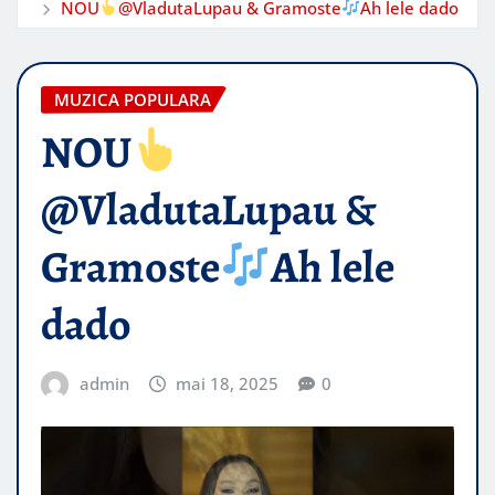
NOU
@VladutaLupau & Gramoste
Ah lele dado
MUZICA POPULARA
NOU
@VladutaLupau &
Gramoste
Ah lele
dado
admin
mai 18, 2025
0