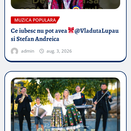
MUZICA POPULARA
Ce iubesc nu pot avea
​@VladutaLupau
si Stefan Andreica
admin
aug. 3, 2026