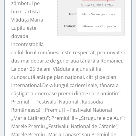
zâmbetul pe
D, mai 18, 2025 1:25pm
buze, artista
URL:
Vlăduța Maria
Embed:
Lupău este
dovada
incontestabilă
că folclorul românesc este respectat, promovat şi
dus mai departe de generaţia tânără a României.
La doar 25 de ani, Vlăduța a ajuns să fie
cunoscută atât pe plan naţional, cât şi pe plan
internaţional.De-a lungul carierei sale, tânăra a
câştigat numeroase premii dintre care amintim:
Premiul I – Festivalul Național „Rapsodia
Românească”; Premiul I – Festivalul Național
„Maria Lătărețu”; Premiul III – „Strugurele de Aur”;
Marele Premiu „Festivalul Național de Cătănie”;
Marele Premiu „Maria Tănase” sau Premiul de