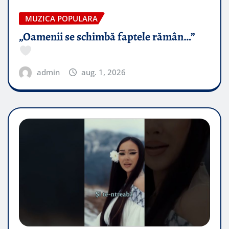
MUZICA POPULARA
„Oamenii se schimbă faptele rămân…”
admin
aug. 1, 2026