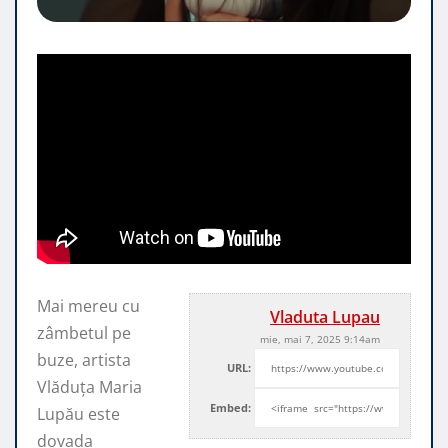
Mai mereu cu
Vladuta Lupau
zâmbetul pe
mie, mai 7, 2025 9:14am
buze, artista
URL:
Vlăduța Maria
Embed:
Lupău este
dovada