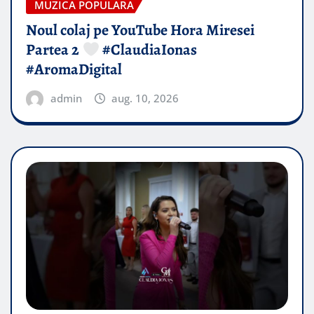
MUZICA POPULARA
Noul colaj pe YouTube Hora Miresei
Partea 2
#ClaudiaIonas
#AromaDigital
admin
aug. 10, 2026