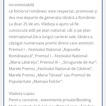
incontestabilă
că folclorul românesc este respectat, promovat şi
dus mai departe de generaţia tânără a României.
La doar 25 de ani, Vlăduța a ajuns să fie
cunoscută atât pe plan naţional, cât şi pe plan
internaţional.De-a lungul carierei sale, tânăra a
câştigat numeroase premii dintre care amintim:
Premiul I – Festivalul Național „Rapsodia
Românească”; Premiul I – Festivalul Național
„Maria Lătărețu”; Premiul III – „Strugurele de Aur”;
Marele Premiu „Festivalul Național de Cătănie”;
Marele Premiu „Maria Tănase” sau Premiul de
Popularitate „Mamaia Folclor”.
Vladuta Lupau
Pentru concerte , evenimente private/Booking