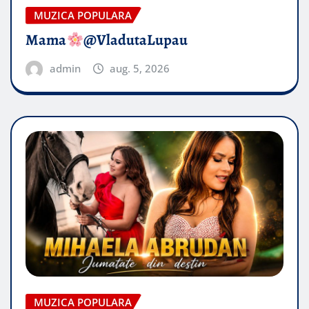
MUZICA POPULARA
Mama
@VladutaLupau
admin
aug. 5, 2026
MUZICA POPULARA