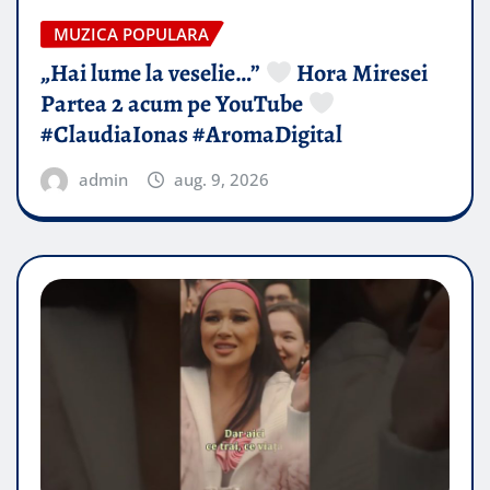
MUZICA POPULARA
„Hai lume la veselie…”
Hora Miresei
Partea 2 acum pe YouTube
#ClaudiaIonas #AromaDigital
admin
aug. 9, 2026