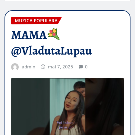
MUZICA POPULARA
MAMA
@VladutaLupau
admin
mai 7, 2025
0