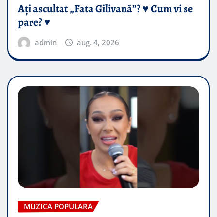
Ați ascultat „Fata Gilivană”? ♥️ Cum vi se
pare? ♥️
admin
aug. 4, 2026
MUZICA POPULARA