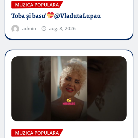
MUZICA POPULARA
Toba și basu’
@VladutaLupau
admin
aug. 8, 2026
MUZICA POPULARA