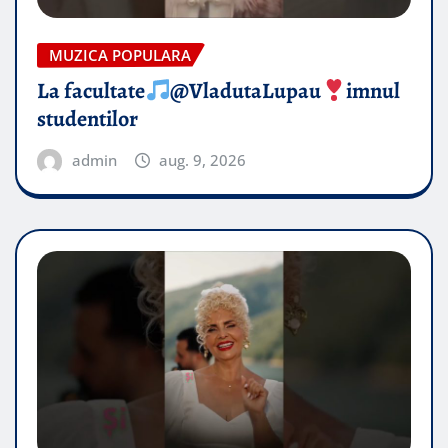
MUZICA POPULARA
La facultate
@VladutaLupau
imnul
studentilor
admin
aug. 9, 2026