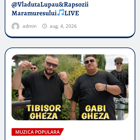
@VladutaLupau&Rapsozii
Maramuresului
LIVE
admin
aug. 4, 2026
MUZICA POPULARA