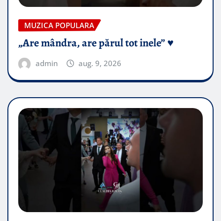
MUZICA POPULARA
„Are mândra, are părul tot inele” ♥️
admin
aug. 9, 2026