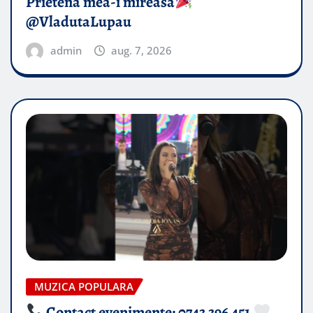
Prietena mea-i mireasă​
@VladutaLupau
admin
aug. 7, 2026
MUZICA POPULARA
Contact evenimente: 0743 396 451