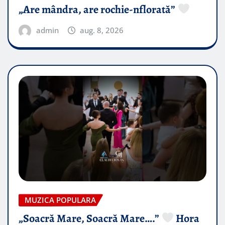
„Are mândra, are rochie-nflorată”
admin
aug. 8, 2026
MUZICA POPULARA
„Soacră Mare, Soacră Mare….”
Hora