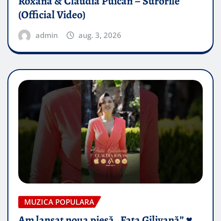
Roxana & Claudia Puican – Surorile
(Official Video)
admin
aug. 3, 2026
MUZICA POPULARA
Am lansat noua piesă „Fata Gilivană” ♥️