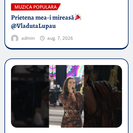
MUZICA POPULARA
Prietena mea-i mireasă​
@VladutaLupau
admin
aug. 7, 2026