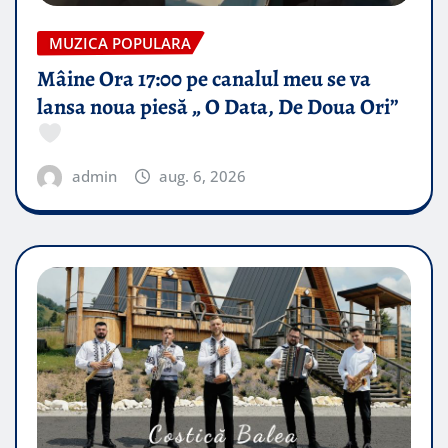
MUZICA POPULARA
Mâine Ora 17:00 pe canalul meu se va
lansa noua piesă „ O Data, De Doua Ori”
admin
aug. 6, 2026