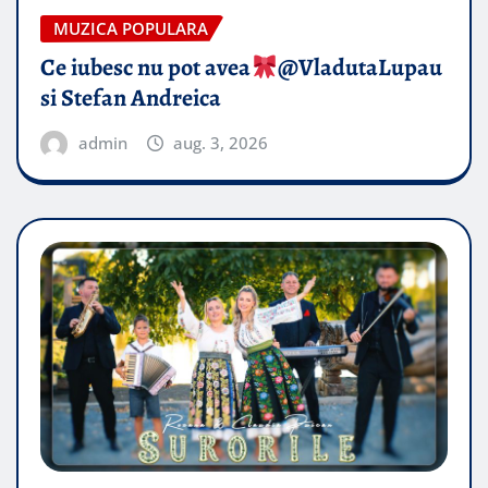
MUZICA POPULARA
Ce iubesc nu pot avea
​@VladutaLupau
si Stefan Andreica
admin
aug. 3, 2026