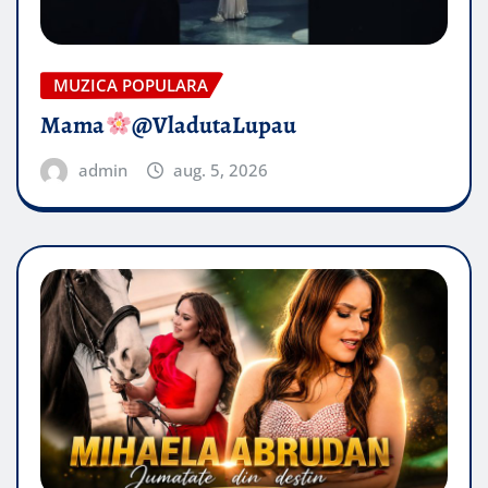
MUZICA POPULARA
Mama
@VladutaLupau
admin
aug. 5, 2026