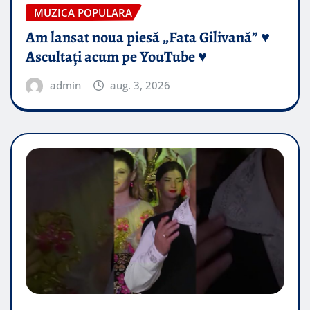
MUZICA POPULARA
Am lansat noua piesă „Fata Gilivană” ♥️
Ascultați acum pe YouTube ♥️
admin
aug. 3, 2026