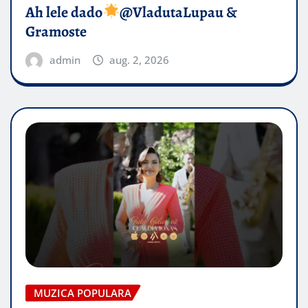
Ah lele dado​
@VladutaLupau &
Gramoste
admin
aug. 2, 2026
MUZICA POPULARA