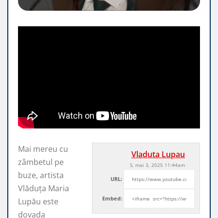
Mai mereu cu
Vladuta Lupau
zâmbetul pe
S, mai 3, 2025 11:44am
buze, artista
URL:
Vlăduța Maria
Embed:
Lupău este
dovada