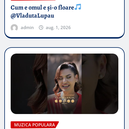
Cum e omul e și-o floare
@VladutaLupau
admin
aug. 1, 2026
MUZICA POPULARA