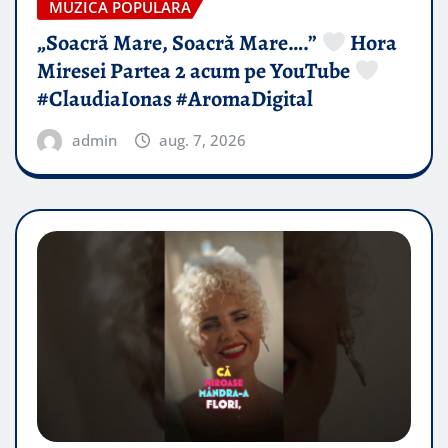
MUZICA POPULARA
„Soacră Mare, Soacră Mare….”
Hora
Miresei Partea 2 acum pe YouTube
#ClaudiaIonas #AromaDigital
admin
aug. 7, 2026