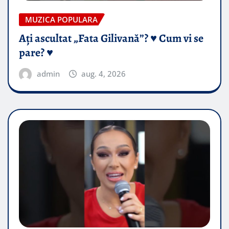
MUZICA POPULARA
Ați ascultat „Fata Gilivană”? ♥️ Cum vi se
pare? ♥️
admin
aug. 4, 2026