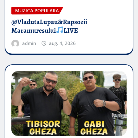
MUZICA POPULARA
@VladutaLupau&Rapsozii
Maramuresului
LIVE
admin
aug. 4, 2026