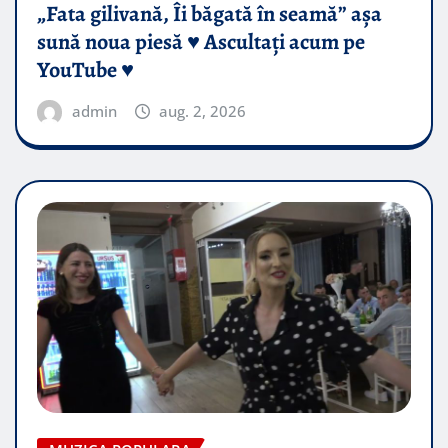
„Fata gilivană, Îi băgată în seamă” așa
sună noua piesă ♥️ Ascultați acum pe
YouTube ♥️
admin
aug. 2, 2026