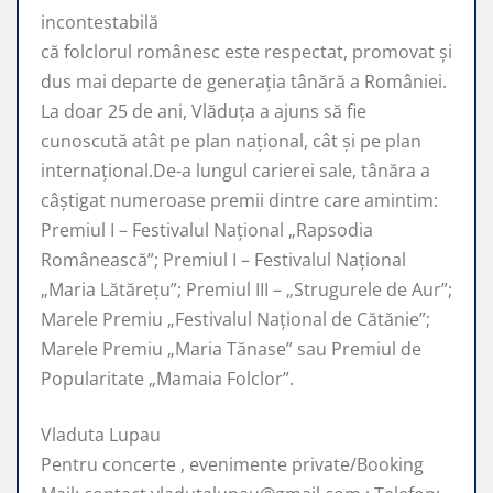
incontestabilă
că folclorul românesc este respectat, promovat şi
dus mai departe de generaţia tânără a României.
La doar 25 de ani, Vlăduța a ajuns să fie
cunoscută atât pe plan naţional, cât şi pe plan
internaţional.De-a lungul carierei sale, tânăra a
câştigat numeroase premii dintre care amintim:
Premiul I – Festivalul Național „Rapsodia
Românească”; Premiul I – Festivalul Național
„Maria Lătărețu”; Premiul III – „Strugurele de Aur”;
Marele Premiu „Festivalul Național de Cătănie”;
Marele Premiu „Maria Tănase” sau Premiul de
Popularitate „Mamaia Folclor”.
Vladuta Lupau
Pentru concerte , evenimente private/Booking