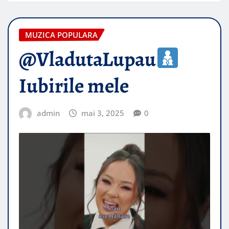
MUZICA POPULARA
@VladutaLupau
Iubirile mele
admin
mai 3, 2025
0