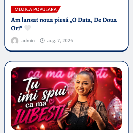
MUZICA POPULARA
Am lansat noua piesă „O Data, De Doua
Ori”
admin
aug. 7, 2026