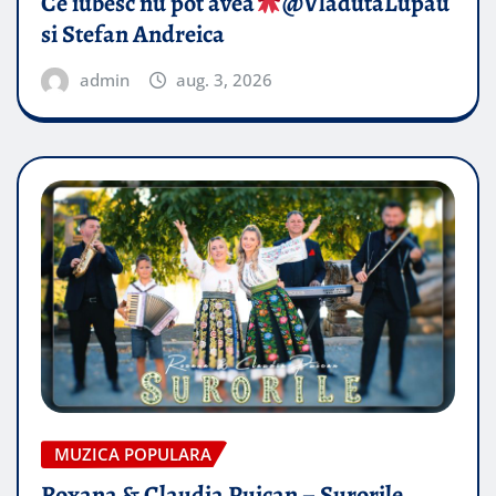
Ce iubesc nu pot avea
​@VladutaLupau
si Stefan Andreica
admin
aug. 3, 2026
MUZICA POPULARA
Roxana & Claudia Puican – Surorile