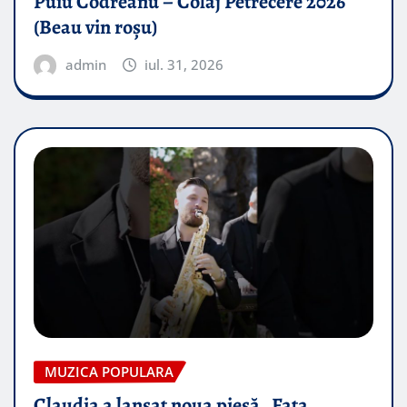
Puiu Codreanu – Colaj Petrecere 2026
(Beau vin roșu)
admin
iul. 31, 2026
MUZICA POPULARA
Claudia a lansat noua piesă „Fata