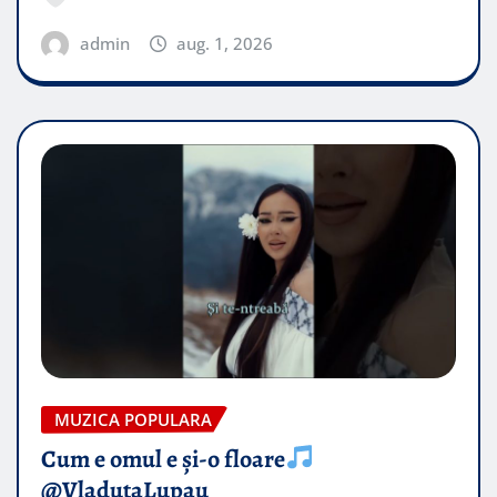
admin
aug. 1, 2026
MUZICA POPULARA
Cum e omul e și-o floare
@VladutaLupau