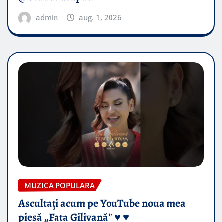
admin
aug. 1, 2026
MUZICA POPULARA
Ascultați acum pe YouTube noua mea
piesă „Fata Gilivană” ♥️ ♥️