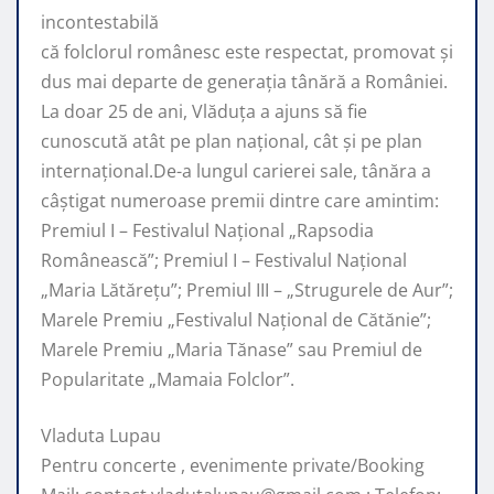
incontestabilă
că folclorul românesc este respectat, promovat şi
dus mai departe de generaţia tânără a României.
La doar 25 de ani, Vlăduța a ajuns să fie
cunoscută atât pe plan naţional, cât şi pe plan
internaţional.De-a lungul carierei sale, tânăra a
câştigat numeroase premii dintre care amintim:
Premiul I – Festivalul Național „Rapsodia
Românească”; Premiul I – Festivalul Național
„Maria Lătărețu”; Premiul III – „Strugurele de Aur”;
Marele Premiu „Festivalul Național de Cătănie”;
Marele Premiu „Maria Tănase” sau Premiul de
Popularitate „Mamaia Folclor”.
Vladuta Lupau
Pentru concerte , evenimente private/Booking