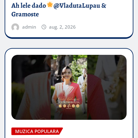
Ah lele dado​
@VladutaLupau &
Gramoste
admin
aug. 2, 2026
MUZICA POPULARA