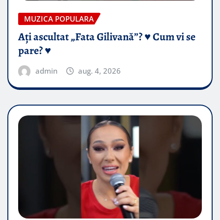
MUZICA POPULARA
Ați ascultat „Fata Gilivană”? ♥️ Cum vi se
pare? ♥️
admin
aug. 4, 2026