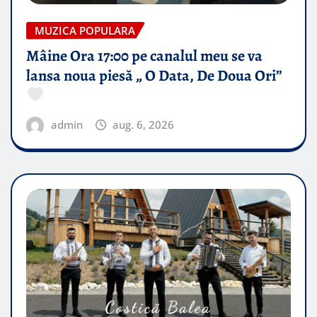
MUZICA POPULARA
Mâine Ora 17:00 pe canalul meu se va
lansa noua piesă „ O Data, De Doua Ori”
admin
aug. 6, 2026