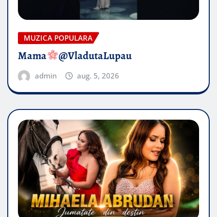
MUZICA POPULARA
Mama
@VladutaLupau
admin
aug. 5, 2026