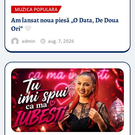
MUZICA POPULARA
Am lansat noua piesă „O Data, De Doua
Ori”
admin
aug. 7, 2026