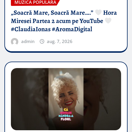
MUZICA POPULARA
„Soacră Mare, Soacră Mare….”
Hora
Miresei Partea 2 acum pe YouTube
#ClaudiaIonas #AromaDigital
admin
aug. 7, 2026