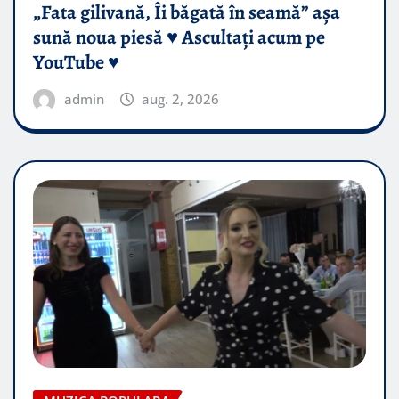
„Fata gilivană, Îi băgată în seamă” așa
sună noua piesă ♥️ Ascultați acum pe
YouTube ♥️
admin
aug. 2, 2026