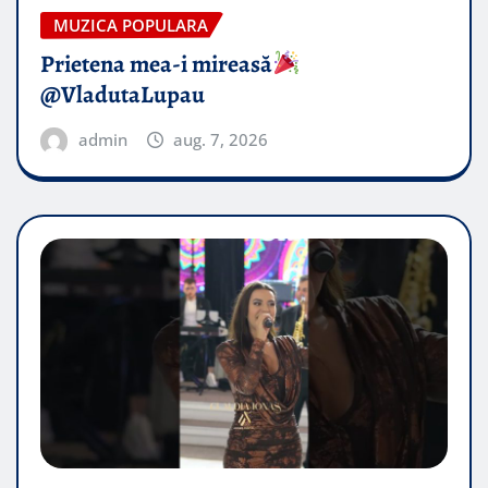
MUZICA POPULARA
Prietena mea-i mireasă​
@VladutaLupau
admin
aug. 7, 2026