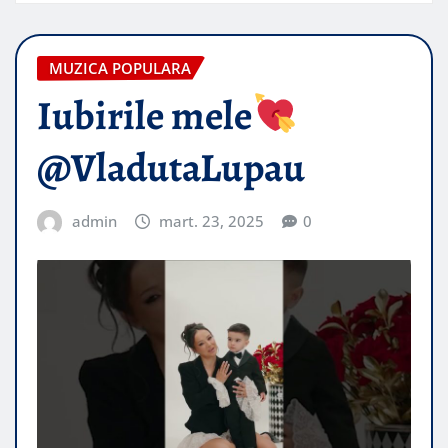
MUZICA POPULARA
Iubirile mele
@VladutaLupau
admin
mart. 23, 2025
0