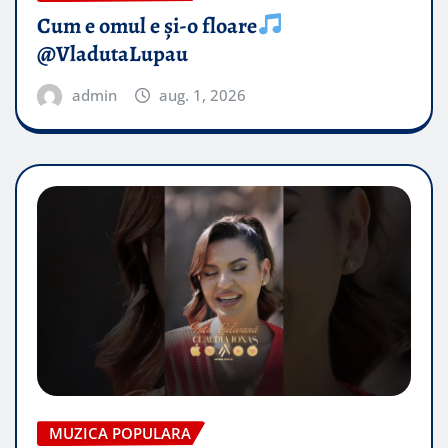
Cum e omul e și-o floare
@VladutaLupau
admin
aug. 1, 2026
MUZICA POPULARA