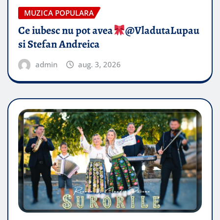
MUZICA POPULARA
Ce iubesc nu pot avea
​@VladutaLupau
si Stefan Andreica
admin
aug. 3, 2026