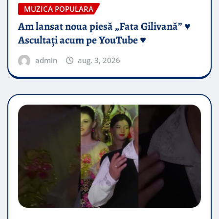
MUZICA POPULARA
Am lansat noua piesă „Fata Gilivană” ♥️
Ascultați acum pe YouTube ♥️
admin
aug. 3, 2026