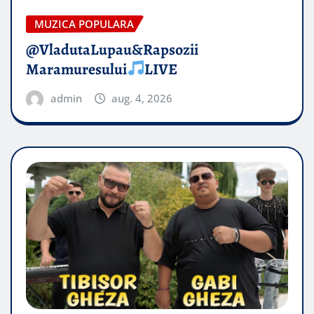
MUZICA POPULARA
@VladutaLupau&Rapsozii
Maramuresului
LIVE
admin
aug. 4, 2026