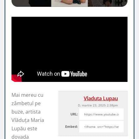
Mai mereu cu
Vladuta Lupau
zâmbetul pe
D, martie 23, 2025 2:38pm
buze, artista
URL:
Vlăduța Maria
Embed:
Lupău este
dovada