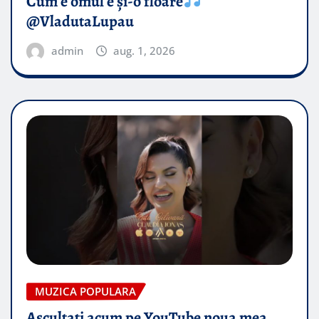
Cum e omul e și-o floare
@VladutaLupau
admin
aug. 1, 2026
MUZICA POPULARA
Ascultați acum pe YouTube noua mea