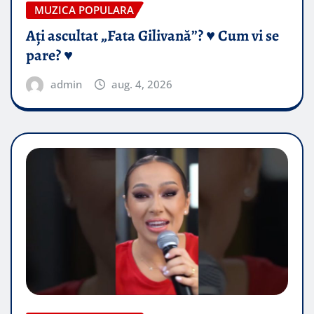
MUZICA POPULARA
Ați ascultat „Fata Gilivană”? ♥️ Cum vi se
pare? ♥️
admin
aug. 4, 2026