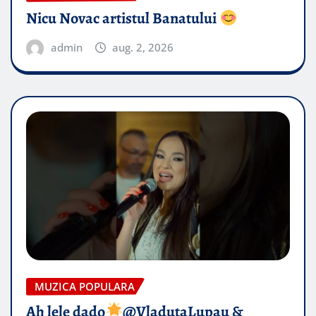
Nicu Novac artistul Banatului
admin
aug. 2, 2026
MUZICA POPULARA
Ah lele dado​
@VladutaLupau &