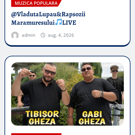
MUZICA POPULARA
@VladutaLupau&Rapsozii
Maramuresului
LIVE
admin
aug. 4, 2026