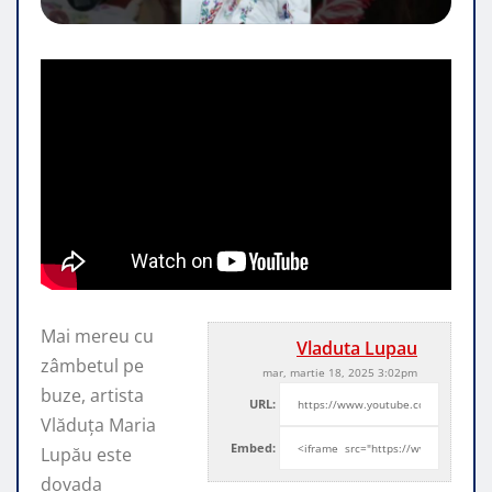
Mai mereu cu
Vladuta Lupau
zâmbetul pe
mar, martie 18, 2025 3:02pm
buze, artista
URL:
Vlăduța Maria
Embed:
Lupău este
dovada