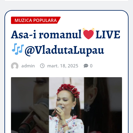
MUZICA POPULARA
Asa-i romanul
LIVE
@VladutaLupau
admin
mart. 18, 2025
0