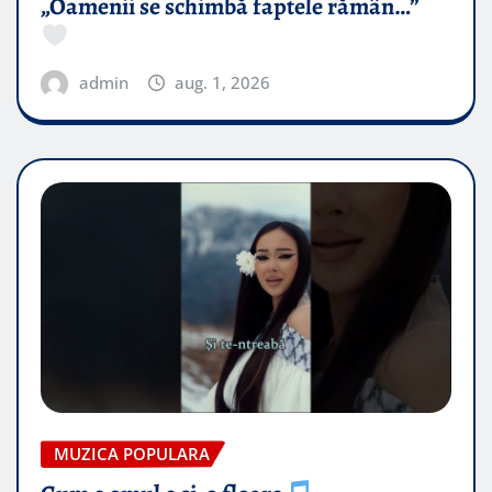
„Oamenii se schimbă faptele rămân…”
admin
aug. 1, 2026
MUZICA POPULARA