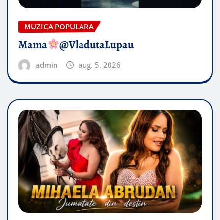
MUZICA POPULARA
Mama
@VladutaLupau
admin
aug. 5, 2026