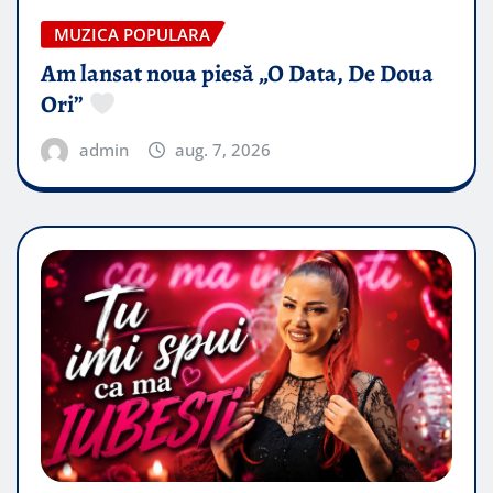
MUZICA POPULARA
Am lansat noua piesă „O Data, De Doua
Ori”
admin
aug. 7, 2026