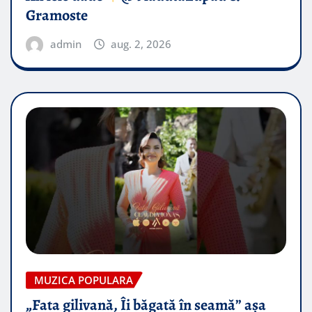
Gramoste
admin
aug. 2, 2026
MUZICA POPULARA
„Fata gilivană, Îi băgată în seamă” așa