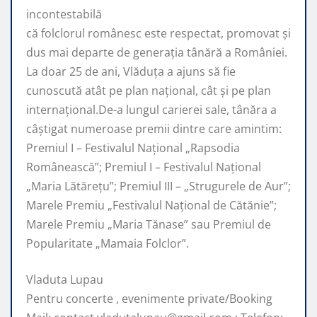
incontestabilă
că folclorul românesc este respectat, promovat şi
dus mai departe de generaţia tânără a României.
La doar 25 de ani, Vlăduța a ajuns să fie
cunoscută atât pe plan naţional, cât şi pe plan
internaţional.De-a lungul carierei sale, tânăra a
câştigat numeroase premii dintre care amintim:
Premiul I – Festivalul Național „Rapsodia
Românească”; Premiul I – Festivalul Național
„Maria Lătărețu”; Premiul III – „Strugurele de Aur”;
Marele Premiu „Festivalul Național de Cătănie”;
Marele Premiu „Maria Tănase” sau Premiul de
Popularitate „Mamaia Folclor”.
Vladuta Lupau
Pentru concerte , evenimente private/Booking