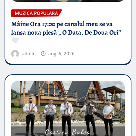
MUZICA POPULARA
Mâine Ora 17:00 pe canalul meu se va
lansa noua piesă „ O Data, De Doua Ori”
admin
aug. 6, 2026