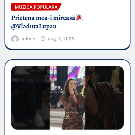
MUZICA POPULARA
Prietena mea-i mireasă​
@VladutaLupau
admin
aug. 7, 2026