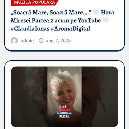
MUZICA POPULARA
„Soacră Mare, Soacră Mare….”
Hora
Miresei Partea 2 acum pe YouTube
#ClaudiaIonas #AromaDigital
admin
aug. 7, 2026