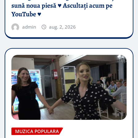
sună noua piesă ♥️ Ascultați acum pe
YouTube ♥️
admin
aug. 2, 2026
MUZICA POPULARA