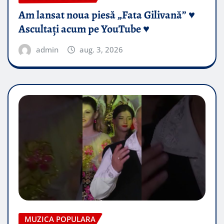
Am lansat noua piesă „Fata Gilivană” ♥️
Ascultați acum pe YouTube ♥️
admin
aug. 3, 2026
MUZICA POPULARA