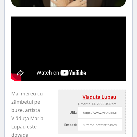
Mai mereu cu
Vladuta Lupau
zâmbetul pe
J, martie 13, 2025 3:30pm
buze, artista
URL:
Vlăduța Maria
Embed:
Lupău este
dovada