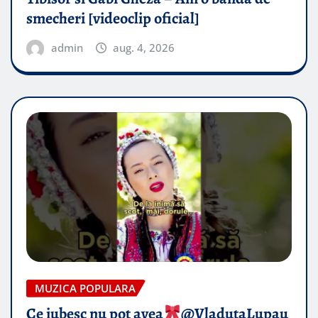
smecheri [videoclip oficial]
admin
aug. 4, 2026
MUZICA POPULARA
Ce iubesc nu pot avea
​@VladutaLupau