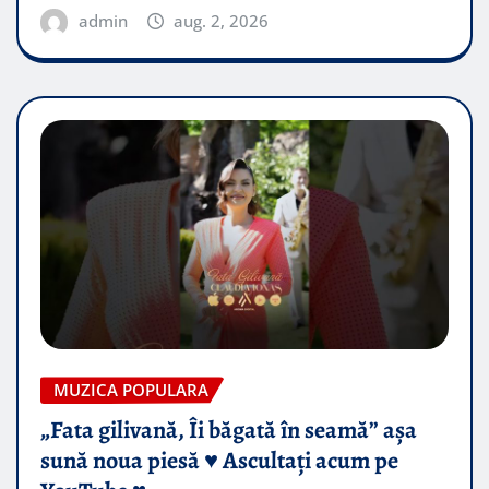
admin
aug. 2, 2026
MUZICA POPULARA
„Fata gilivană, Îi băgată în seamă” așa
sună noua piesă ♥️ Ascultați acum pe