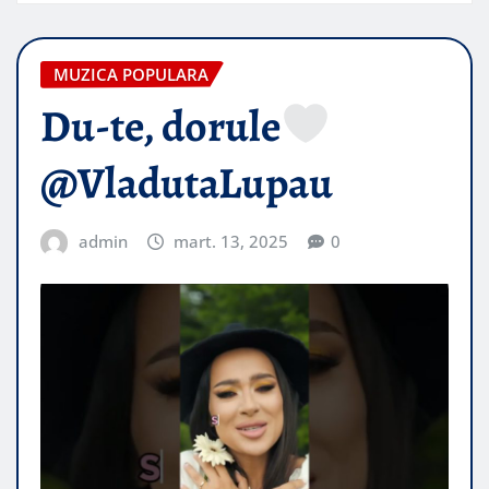
MUZICA POPULARA
Du-te, dorule
@VladutaLupau​
admin
mart. 13, 2025
0