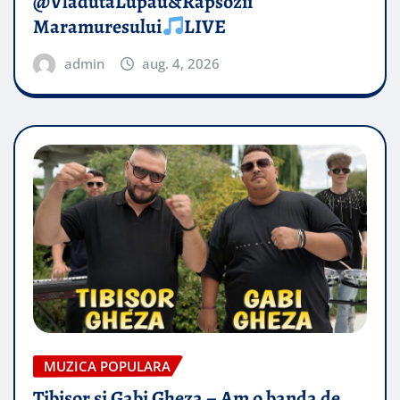
@VladutaLupau&Rapsozii
Maramuresului
LIVE
admin
aug. 4, 2026
MUZICA POPULARA
Tibisor si Gabi Gheza – Am o banda de