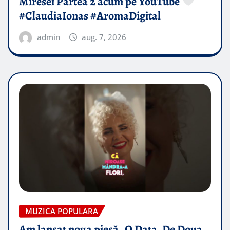
Miresei Partea 2 acum pe YouTube
#ClaudiaIonas #AromaDigital
admin
aug. 7, 2026
MUZICA POPULARA
Am lansat noua piesă „O Data, De Doua