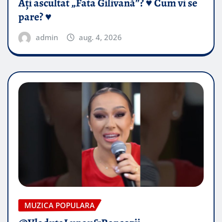
Ați ascultat „Fata Gilivană”? ♥️ Cum vi se
pare? ♥️
admin
aug. 4, 2026
MUZICA POPULARA