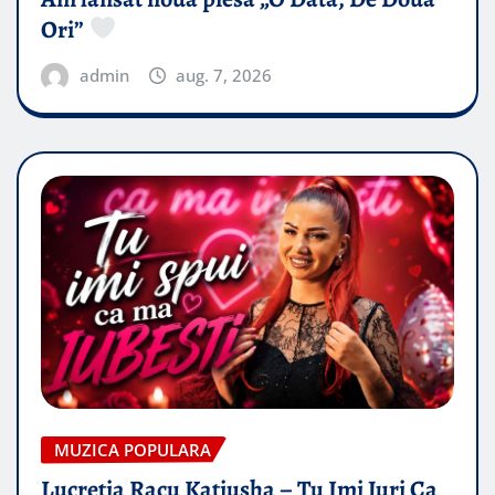
Ori”
admin
aug. 7, 2026
MUZICA POPULARA
Lucretia Racu Katiusha – Tu Imi Juri Ca