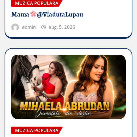
MUZICA POPULARA
Mama
@VladutaLupau
admin
aug. 5, 2026
MUZICA POPULARA