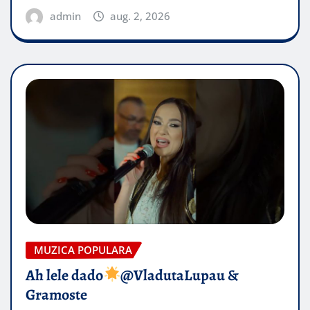
admin
aug. 2, 2026
MUZICA POPULARA
Ah lele dado​
@VladutaLupau &
Gramoste