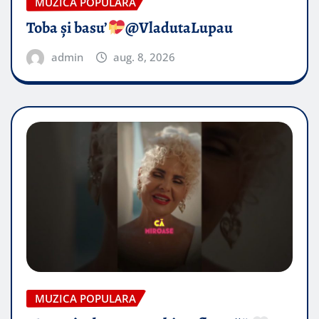
MUZICA POPULARA
Toba și basu’
@VladutaLupau
admin
aug. 8, 2026
MUZICA POPULARA