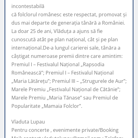
incontestabilă
că folclorul românesc este respectat, promovat şi
dus mai departe de generaţia tânără a României.
La doar 25 de ani, Vlăduța a ajuns să fie
cunoscută atât pe plan naţional, cât şi pe plan
internaţional.De-a lungul carierei sale, tânăra a
câştigat numeroase premii dintre care amintim:
Premiul I – Festivalul Național „Rapsodia
Românească”; Premiul I – Festivalul Național
„Maria Lătărețu”; Premiul III – „Strugurele de Aur”;
Marele Premiu „Festivalul Național de Cătănie”;
Marele Premiu „Maria Tănase” sau Premiul de
Popularitate „Mamaia Folclor”.
Vladuta Lupau
Pentru concerte , evenimente private/Booking